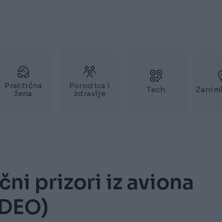
Praktična
Porodica i
Tech
Zaniml
žena
zdravlje
čni prizori iz aviona
IDEO)