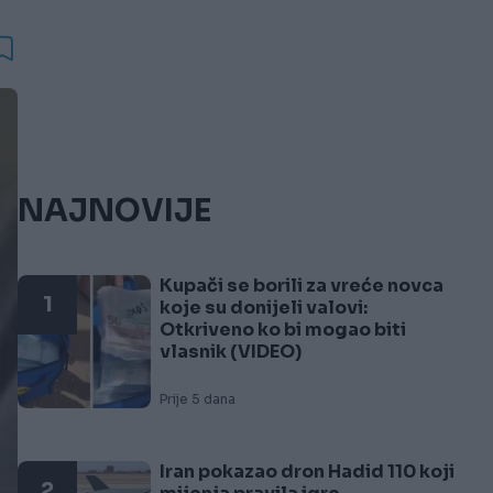
NAJNOVIJE
Kupači se borili za vreće novca
1
koje su donijeli valovi:
Otkriveno ko bi mogao biti
vlasnik (VIDEO)
Prije 5 dana
Iran pokazao dron Hadid 110 koji
2