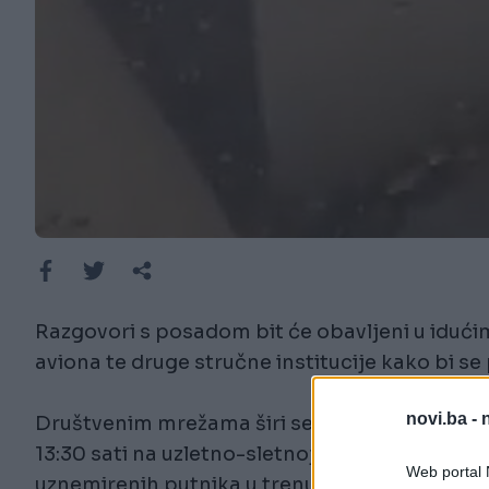
Razgovori s posadom bit će obavljeni u idućim
aviona te druge stručne institucije kako bi se p
novi.ba -
Društvenim mrežama širi se snimka nastala u 
13:30 sati na uzletno-sletnoj stazi u Splitu do
Web portal N
uznemirenih putnika u trenutku kada je avion