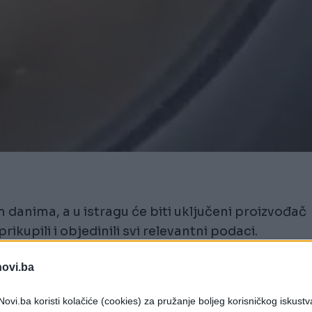
 danima, a u istragu će biti uključeni proizvođač
rikupili i objedinili svi relevantni podaci.
novi.ba
avionu Croatia Airlinesa u kojem je u subotu oko
šlo do incidenta. Na snimci se čuju vrisci
ovi.ba koristi kolačiće (cookies) za pružanje boljeg korisničkog iskustv
 naglo skrenuo s piste.