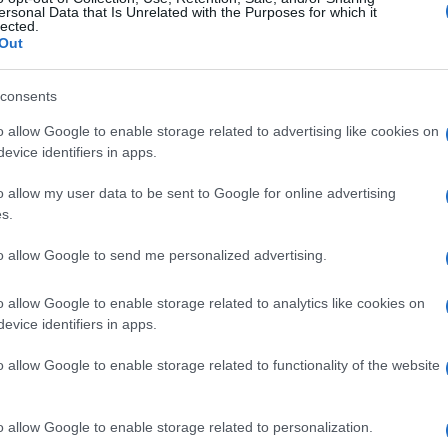
ersonal Data that Is Unrelated with the Purposes for which it
 metara. Avion se zaustavio na 1700. metru piste,
lected.
te.
Out
 razloga tokom uzlijetanja skrenuo ulijevo, potom
consents
toj površini uz uzletno-sletnu stazu. Uzrok
o allow Google to enable storage related to advertising like cookies on
elju Davor Petrin, glavni istražitelj avionskih
evice identifiers in apps.
vazdušnom, pomorskom i željezničkom saobraćaju.
o allow my user data to be sent to Google for online advertising
s.
ogađaja završen, ali da su ključne istražne radnje
kokpitnog snimača glasa (CVR) i snimača podataka 
to allow Google to send me personalized advertising.
te i sada se obrađuju. Petrin je kazao da niko od
o allow Google to enable storage related to analytics like cookies on
da su oštećenja na avionu Airbus A220-300
evice identifiers in apps.
ela stajnog trapa i manjim oštećenjima lijevog
o allow Google to enable storage related to functionality of the website
 bit će obavljeni u idućim danima, a u istragu će
o allow Google to enable storage related to personalization.
e institucije kako bi se prikupili i objedinili svi