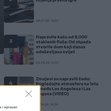
mijenja pravila igre
28.07.26. 19:07
Napravile kuću od 8.000
3
staklenih flaša: Od otpada
stvorile dom koji danas
oduševljava svijet
23.06.26. 10:51
Zmajevi su napravili čudo:
4
Pogledajte atmosferu na letu
između Los Angelesa i Las
Vegasa (VIDEO)
21.06.26. 16:24
a i ispravan