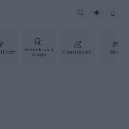
Arhitektura i
jivosti
Nostalgicno
Show
dizajn