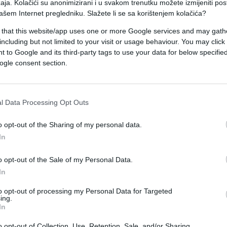
aja. Kolačići su anonimizirani i u svakom trenutku možete izmijeniti po
ašem Internet pregledniku. Slažete li se sa korištenjem kolačića?
12, linija Split–Frankfurt, saopćila je ZL Split.
 that this website/app uses one or more Google services and may gath
poznatih razloga skrenuo sa staze i jednom
including but not limited to your visit or usage behaviour. You may click 
je zadobio oštećenja od sudara s vertikalnom
 to Google and its third-party tags to use your data for below specifi
ogle consent section.
 nalazilo 132 putnika i 5 članova posade.
e video que se atribuye al
l Data Processing Opt Outs
salió de pista al abortar el
eropuerto Split Airport,
o opt-out of the Sharing of my personal data.
roatia.
In
o opt-out of the Sale of my Personal Data.
tos a su autor)
In
r.com/W5i4IBY0ta
to opt-out of processing my Personal Data for Targeted
May 18, 2026
aboAir)
ing.
In
o opt-out of Collection, Use, Retention, Sale, and/or Sharing