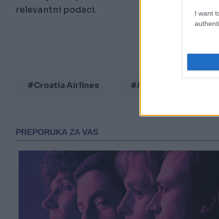
relevantni podaci.
I want t
authenti
#Croatia Airlines
#Avion
#putni