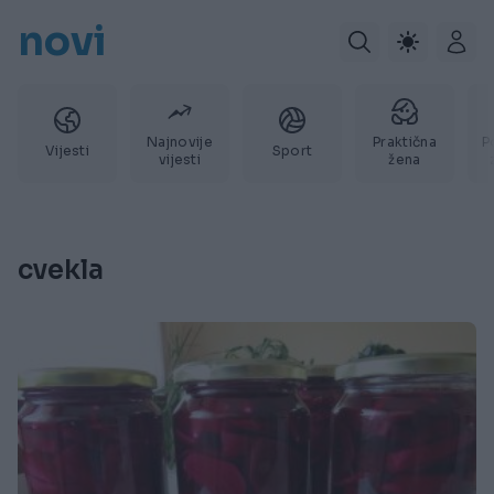
novi
Najnovije
Praktična
P
Vijesti
Sport
vijesti
žena
cvekla