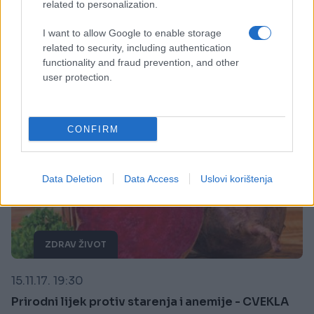
related to personalization.
Saznaj više
I want to allow Google to enable storage
related to security, including authentication
functionality and fraud prevention, and other
user protection.
CONFIRM
Data Deletion
Data Access
Uslovi korištenja
ZDRAV ŽIVOT
15.11.17. 19:30
Prirodni lijek protiv starenja i anemije - CVEKLA