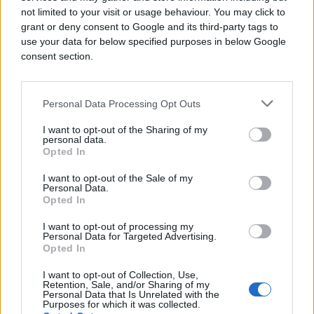
not limited to your visit or usage behaviour. You may click to
grant or deny consent to Google and its third-party tags to
use your data for below specified purposes in below Google
consent section.
Personal Data Processing Opt Outs
I want to opt-out of the Sharing of my
personal data.
Opted In
I want to opt-out of the Sale of my
ZDRAV ŽIVOT
Personal Data.
Opted In
06.12.17. 21:50
I want to opt-out of processing my
Personal Data for Targeted Advertising.
Najzdravija juha koja skida DVA kilograma u
Opted In
DESET dana
I want to opt-out of Collection, Use,
Saznaj više
Retention, Sale, and/or Sharing of my
Personal Data that Is Unrelated with the
Purposes for which it was collected.