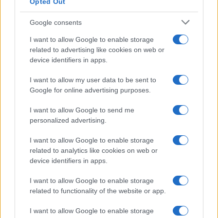
Opted Out
Google consents
I want to allow Google to enable storage
related to advertising like cookies on web or
device identifiers in apps.
I want to allow my user data to be sent to
Google for online advertising purposes.
I want to allow Google to send me
personalized advertising.
I want to allow Google to enable storage
related to analytics like cookies on web or
PORODICA I ZDRAVLJE
device identifiers in apps.
28.11.17. 21:08
I want to allow Google to enable storage
related to functionality of the website or app.
Pojedite cveklu i nakon nekoliko sati otiđite u
toalet: Jednostavan test otkriva je li vam
I want to allow Google to enable storage
PROBAVA U OPASNOSTI