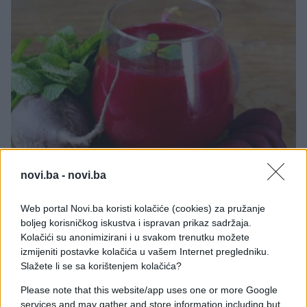
PORODICA I ZDRAVLJE
novi.ba -
novi.ba
24.12.17. 23:52
Web portal Novi.ba koristi kolačiće (cookies) za pružanje
boljeg korisničkog iskustva i ispravan prikaz sadržaja.
UNIŠTAVA STANICE RAKA U SAMO 42 SATA: Sok
Kolačići su anonimizirani i u svakom trenutku možete
koji je izliječio više od 50 hiljada ljudi!
izmijeniti postavke kolačića u vašem Internet pregledniku.
Slažete li se sa korištenjem kolačića?
Saznaj više
Please note that this website/app uses one or more Google
services and may gather and store information including but