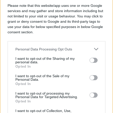
Preporuka je da konzumirate svaki dan po šoljicu
Please note that this website/app uses one or more Google
svježe nasjeckane sirove cvekle kako biste
services and may gather and store information including but
povećali broj crvenih krvnih zrnaca. Jedna šoljica
not limited to your visit or usage behaviour. You may click to
ovog povrća sadrži 1,1mg gvožđa, što zadovoljava 6
grant or deny consent to Google and its third-party tags to
use your data for below specified purposes in below Google
odsto dnevnih potreba za tim mineralom.
consent section.
Personal Data Processing Opt Outs
I want to opt-out of the Sharing of my
personal data.
Opted In
I want to opt-out of the Sale of my
Personal Data.
Opted In
I want to opt-out of processing my
Personal Data for Targeted Advertising.
Opted In
I want to opt-out of Collection, Use,
Aminokiselina betain iz cvekle štiti vaše ćelije od