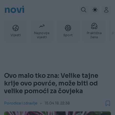
novi
Najnovije
Praktična
P
Vijesti
Sport
vijesti
žena
Ovo malo tko zna: Velike tajne
krije ovo povrće, može biti od
velike pomoći za čovjeka
Porodica i zdravlje
15.04.18. 22:38