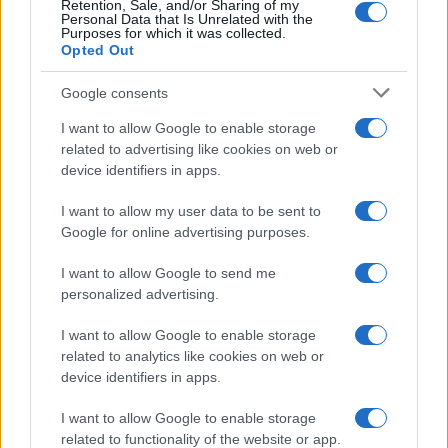
Retention, Sale, and/or Sharing of my
štetnih posljedica svakodnevnog stresa ali i od
Personal Data that Is Unrelated with the
Purposes for which it was collected.
upalnih stanja. Kako biste pospješili protivupalni
Opted Out
učinak, cveklu možete da kombinujete sasokom od
đumbira. Tom kombinacijom poboljšaćete i
Google consents
probavu i osnažiti imunitet.
I want to allow Google to enable storage
Ako patite od povišenog krvnog pritiska, uvrstite
related to advertising like cookies on web or
cveklu u svoj jelovnik. Zahvaljujućinitratima,
device identifiers in apps.
ekstrakt iz soka od cvekle snižava sistolički
pritisak, a dobar je i za sportiste jer poboljšava
I want to allow my user data to be sent to
Google for online advertising purposes.
sportske performanse. Cvekla povoljno djeluje i na
moždane ćelije i doprinosi mentalnom zdravlju i
I want to allow Google to send me
kognitivnim funkcijama.
personalized advertising.
I want to allow Google to enable storage
related to analytics like cookies on web or
device identifiers in apps.
I want to allow Google to enable storage
#zdravlje
#povrće
related to functionality of the website or app.