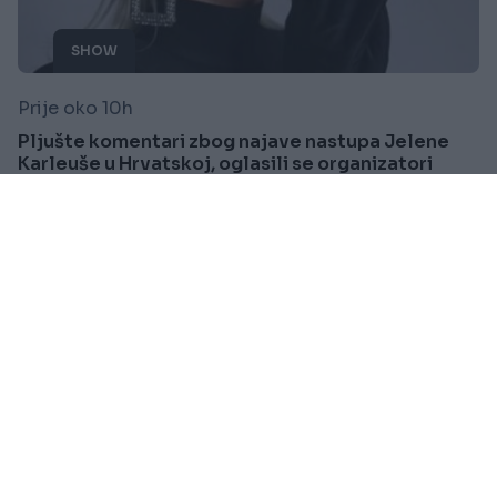
SHOW
Prije oko 10h
Pljušte komentari zbog najave nastupa Jelene
Karleuše u Hrvatskoj, oglasili se organizatori
Saznaj više