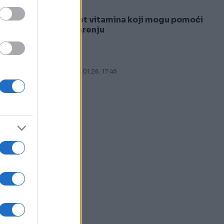
Pet vitamina koji mogu pomoći
5
varenju
05.01.26. 17:45