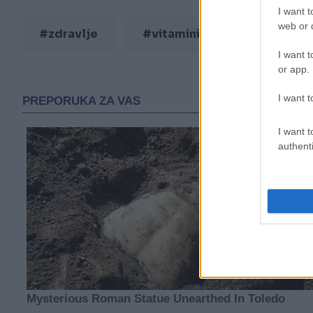
I want t
web or d
#zdravlje
#vitamini
#cvekla
I want t
or app.
I want t
I want t
authenti