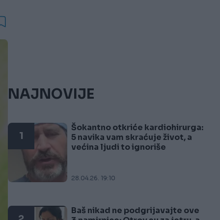
NAJNOVIJE
Šokantno otkriće kardiohirurga:
1
5 navika vam skraćuje život, a
većina ljudi to ignoriše
28.04.26. 19:10
Baš nikad ne podgrijavajte ove
2