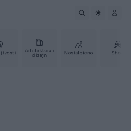
Arhitektura i
jivosti
Nostalgicno
Show
dizajn