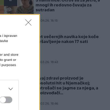
3 namirnice: Otrov su za jetru, a
mnogi ih redovno čuvaju za
sutradan
05.04.26. 16:15
a i ispravan
Pet večernjih navika koje koče
3
stavke
mršavljenje nakon 17 sati
er and store
to grant or
04.03.26. 18:43
ed purposes
Ovaj zdravi proizvod je
4
apsolutni hit u Njemačkoj;
potrošači se jagme za njega, a
proizvođači...
22.02.26. 18:46