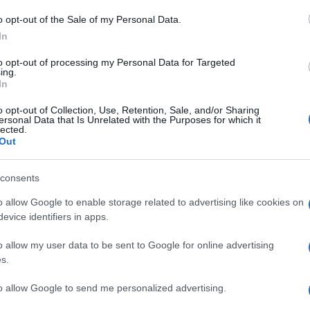
o opt-out of the Sale of my Personal Data.
ntikarcinom, antipiretik, antioksidant,
In
izant.
to opt-out of processing my Personal Data for Targeted
ing.
.000 godina. Sok od cvekle regenerira jetru i
In
o opt-out of Collection, Use, Retention, Sale, and/or Sharing
ersonal Data that Is Unrelated with the Purposes for which it
lected.
za krv, tačnije liječenje malokrvnosti, mada ima
Out
consents
 cvekle koristan je antipiretik, jer snižava visoku
o allow Google to enable storage related to advertising like cookies on
evice identifiers in apps.
tumora genitalija i crijeva.
o allow my user data to be sent to Google for online advertising
s.
to allow Google to send me personalized advertising.