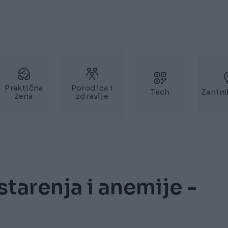
Praktična
Porodica i
Tech
Zaniml
žena
zdravlje
 starenja i anemije -