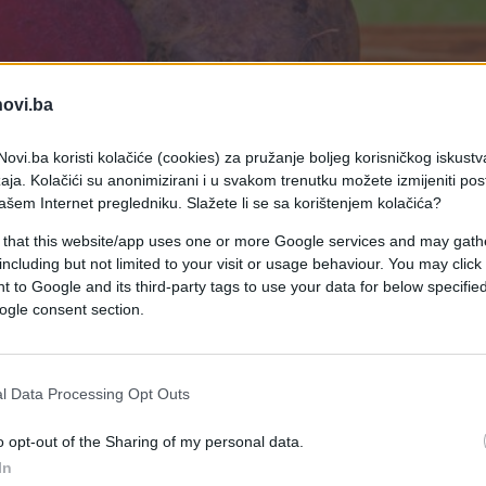
novi.ba
ovi.ba koristi kolačiće (cookies) za pružanje boljeg korisničkog iskustv
aja. Kolačići su anonimizirani i u svakom trenutku možete izmijeniti po
ašem Internet pregledniku. Slažete li se sa korištenjem kolačića?
 that this website/app uses one or more Google services and may gath
including but not limited to your visit or usage behaviour. You may click 
 to Google and its third-party tags to use your data for below specifi
ogle consent section.
e, cvekla je najzdravija ako nije termički
l Data Processing Opt Outs
ta ona gubi svoje nutritivne vrijednosti, a njih
o opt-out of the Sharing of my personal data.
min B12, kao i gotovo sve minerale – kalcijum,
In
fluor, mangan, bakar, jod, sumpor...