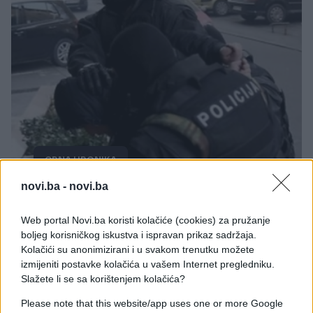
CRNA HRONIKA
novi.ba -
novi.ba
10.05.17. 18:30
Uhapšeno više osoba u akciji "Igrač"
Web portal Novi.ba koristi kolačiće (cookies) za pružanje
boljeg korisničkog iskustva i ispravan prikaz sadržaja.
Saznaj više
Kolačići su anonimizirani i u svakom trenutku možete
izmijeniti postavke kolačića u vašem Internet pregledniku.
Slažete li se sa korištenjem kolačića?
Please note that this website/app uses one or more Google