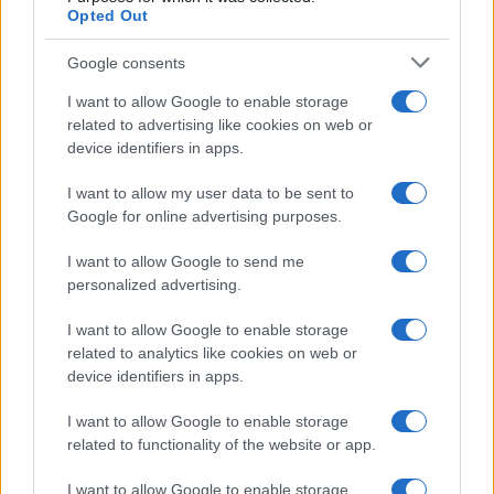
Opted Out
Google consents
I want to allow Google to enable storage
related to advertising like cookies on web or
device identifiers in apps.
I want to allow my user data to be sent to
Google for online advertising purposes.
KIOSK
I want to allow Google to send me
personalized advertising.
17.03.17. 12:18
I want to allow Google to enable storage
Žena u miru kupovala salatu usred oružane
related to analytics like cookies on web or
pljačke
device identifiers in apps.
Saznaj više
I want to allow Google to enable storage
related to functionality of the website or app.
I want to allow Google to enable storage