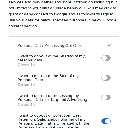
services and may gather and store information including but
not limited to your visit or usage behaviour. You may click to
grant or deny consent to Google and its third-party tags to
use your data for below specified purposes in below Google
consent section.
Personal Data Processing Opt Outs
I want to opt-out of the Sharing of my
personal data.
DOGODILO SE NA DANAŠNJI DAN
Opted In
I want to opt-out of the Sale of my
08.04.17. 12:58
Personal Data.
Opted In
23 GODINE od ubistva Dade Vujasinović, a istina
još daleko!
I want to opt-out of processing my
Personal Data for Targeted Advertising.
Saznaj više
Opted In
I want to opt-out of Collection, Use,
Retention, Sale, and/or Sharing of my
Personal Data that Is Unrelated with the
Purposes for which it was collected.