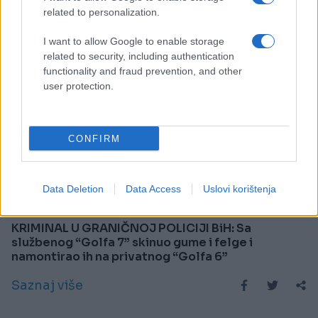
related to personalization.
I want to allow Google to enable storage
related to security, including authentication
functionality and fraud prevention, and other
user protection.
CONFIRM
CRNA HRONIKA
Data Deletion
Data Access
Uslovi korištenja
15.03.17. 13:07
KRIMINAL U GRANIČNOJ POLICIJI BiH: Sa
službenog “Golfa 7” skinuo gume i felge i
namontirao ih na privatnog “Golfa 6”
Saznaj više