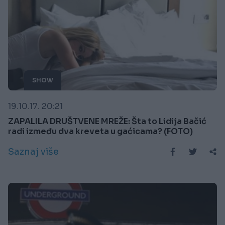
SHOW
19.10.17. 20:21
ZAPALILA DRUŠTVENE MREŽE: Šta to Lidija Bačić
radi između dva kreveta u gaćicama? (FOTO)
Saznaj više