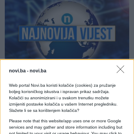
SVIJET
novi.ba -
novi.ba
09.10.17. 17:08
Web portal Novi.ba koristi kolačiće (cookies) za pružanje
boljeg korisničkog iskustva i ispravan prikaz sadržaja.
HAOS NA SRED ULICE: Muškarac napadao ljude
Kolačići su anonimizirani i u svakom trenutku možete
NOŽEM. Zatvoren autoput!
izmijeniti postavke kolačića u vašem Internet pregledniku.
Saznaj više
Slažete li se sa korištenjem kolačića?
Please note that this website/app uses one or more Google
services and may gather and store information including but
not limited to your visit or usage behaviour. You may click to