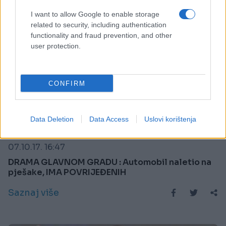
I want to allow Google to enable storage
related to security, including authentication
functionality and fraud prevention, and other
user protection.
CONFIRM
Data Deletion
Data Access
Uslovi korištenja
SVIJET
07.10.17. 16:47
DRAMA GLAVNOM GRADU : Automobil naletio na
pješake, IMA POVRIJEĐENIH
Saznaj više