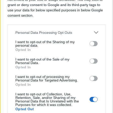
grant or deny consent to Google and its third-party tags to
use your data for below specified purposes in below Google
consent section.
Personal Data Processing Opt Outs
I want to opt-out of the Sharing of my
personal data.
Opted In
I want to opt-out of the Sale of my
SVIJET
Personal Data.
Opted In
08.10.17. 18:43
I want to opt-out of processing my
Personal Data for Targeted Advertising.
Čovjek se zabio u pješake i ozlijedio najmanje 11
Opted In
osoba, pušten na slobodu
I want to opt-out of Collection, Use,
Saznaj više
Retention, Sale, and/or Sharing of my
Personal Data that Is Unrelated with the
Purposes for which it was collected.
Opted Out