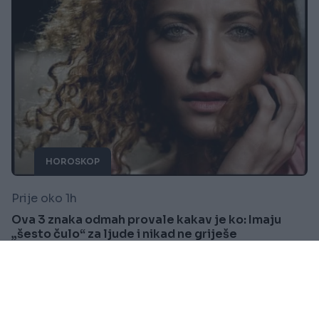
HOROSKOP
Prije oko 1h
Ova 3 znaka odmah provale kakav je ko: Imaju
„šesto čulo“ za ljude i nikad ne griješe
Saznaj više