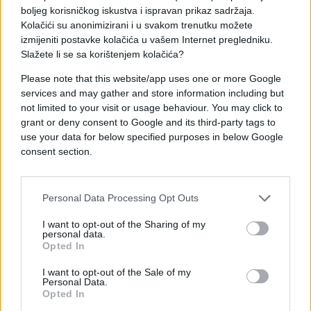
Synini i faqes...te bejme Shqiperine dhe
boljeg korisničkog iskustva i ispravan prikaz sadržaja.
Kolačići su anonimizirani i u svakom trenutku možete
Shqiptaret te famshem ne mbare boten!! ❤️❤️
izmijeniti postavke kolačića u vašem Internet pregledniku.
Slažete li se sa korištenjem kolačića?
Please note that this website/app uses one or more Google
services and may gather and store information including but
not limited to your visit or usage behaviour. You may click to
grant or deny consent to Google and its third-party tags to
#london
#bogataši
use your data for below specified purposes in below Google
consent section.
#Tirana
Personal Data Processing Opt Outs
I want to opt-out of the Sharing of my
personal data.
Opted In
I want to opt-out of the Sale of my
Personal Data.
Opted In