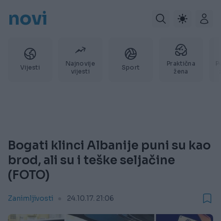
novi
Najnovije
Praktična
P
Vijesti
Sport
vijesti
žena
Bogati klinci Albanije puni su kao
brod, ali su i teške seljačine
(FOTO)
Zanimljivosti
24.10.17. 21:06