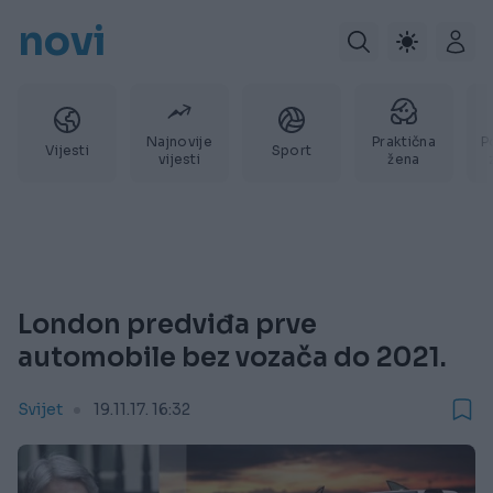
novi
Najnovije
Praktična
P
Vijesti
Sport
vijesti
žena
London predviđa prve
automobile bez vozača do 2021.
Svijet
19.11.17. 16:32