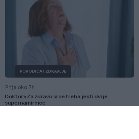
PORODICA I ZDRAVLJE
Prije oko 7h
Doktori: Za zdravo srce treba jesti dvije
supernamirnice
Saznaj više