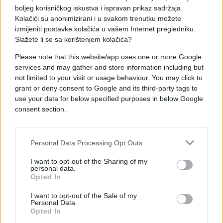
Hawes, izvršni direktor SMMT-a, udruženja
boljeg korisničkog iskustva i ispravan prikaz sadržaja.
Kolačići su anonimizirani i u svakom trenutku možete
proizvođača i trgovaca motornih vozila.
izmijeniti postavke kolačića u vašem Internet pregledniku.
Slažete li se sa korištenjem kolačića?
(Hina)
Please note that this website/app uses one or more Google
services and may gather and store information including but
not limited to your visit or usage behaviour. You may click to
grant or deny consent to Google and its third-party tags to
use your data for below specified purposes in below Google
consent section.
#london
#Philip Hammond
#automobila bez vozača
Personal Data Processing Opt Outs
I want to opt-out of the Sharing of my
personal data.
Opted In
I want to opt-out of the Sale of my
Personal Data.
Opted In