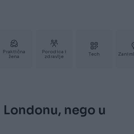
Praktična
Porodica i
Tech
Zaniml
žena
zdravlje
u Londonu, nego u