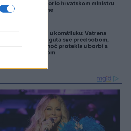
3
odgovorio hrvatskom ministru
odbrane
4
Drama u komšiluku: Vatrena
stihija guta sve pred sobom,
cijela noć protekla u borbi s
požarom