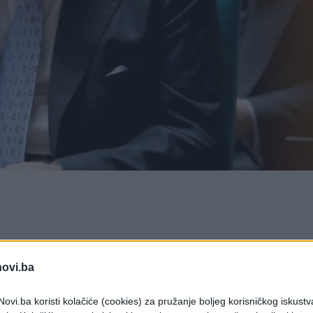
spisalo je jučer tjeralicu za Ivicom Todorićem, š
ogu je sinoć Todorić objavio da će se vratiti u
novi.ba
.hr.
ovi.ba koristi kolačiće (cookies) za pružanje boljeg korisničkog iskustv