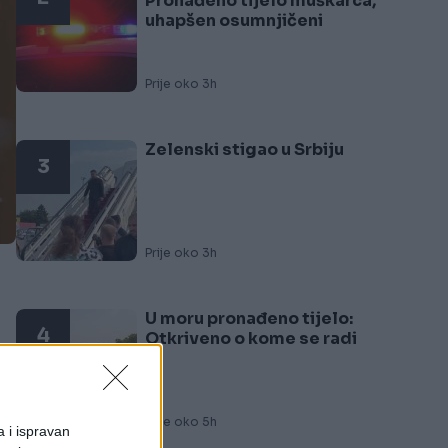
Pronađeno tijelo muškarca,
uhapšen osumnjičeni
Prije oko 3h
Zelenski stigao u Srbiju
3
Prije oko 3h
U moru pronađeno tijelo:
4
Otkriveno o kome se radi
to
Prije oko 5h
a i ispravan