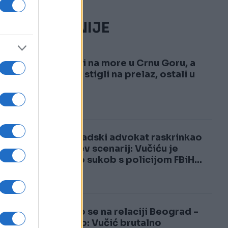
NAJČITANIJE
1
Krenuli na more u Crnu Goru, a
kad su stigli na prelaz, ostali u
šoku!
2
Beogradski advokat raskrinkao
Vučićev scenarij: Vučiću je
trebao sukob s policijom FBiH...
Usijalo se na relaciji Beograd -
Zagreb: Vučić brutalno