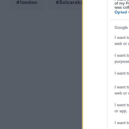
#london
#Švicarska
#tjeralica
of my P
was col
Opted 
Google 
I want t
web or d
I want t
purpose
I want 
I want t
web or d
I want t
or app.
I want t