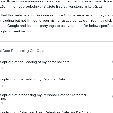
aja. Kolačići su anonimizirani i u svakom trenutku možete izmijeniti po
nu, odakle je u petak u Zagreb stigao njegov sin
ašem Internet pregledniku. Slažete li se sa korištenjem kolačića?
eslužbeno doznaje da je proteklih dana u
 that this website/app uses one or more Google services and may gath
ske mreže, stigla informacija da je Ivica Todori
including but not limited to your visit or usage behaviour. You may click 
 to Google and its third-party tags to use your data for below specifi
ogle consent section.
i bila veliko iznenađenje budući da se tridesetak
sjedište tvrtke Agrokor AG.
l Data Processing Opt Outs
informacija da Todorić boravi u Londonu u jednoj 
ović u Londonu ima dvije vile, koje vrijede oko 11 
o opt-out of the Sharing of my personal data.
In
unu koji je prošle godine nepravomoćno osuđen na
ne za pomaganje pri utaji poreza sinu Marku.
o opt-out of the Sale of my Personal Data.
In
to opt-out of processing my Personal Data for Targeted
ing.
In
o opt-out of Collection, Use, Retention, Sale, and/or Sharing