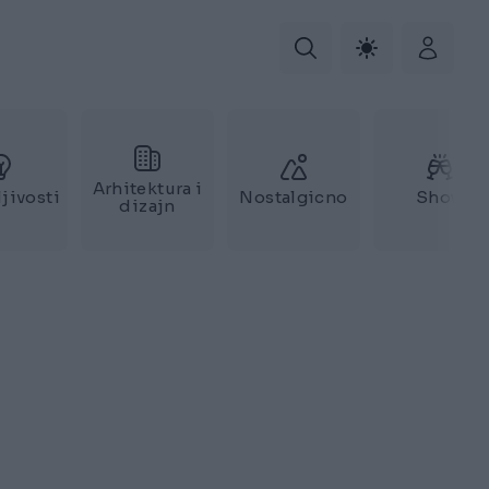
Arhitektura i
jivosti
Nostalgicno
Show
dizajn