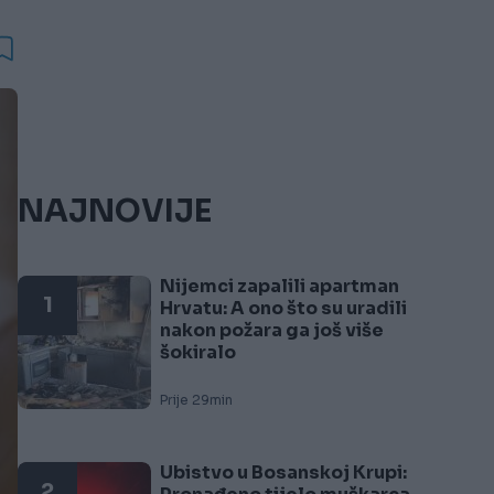
NAJNOVIJE
Nijemci zapalili apartman
1
Hrvatu: A ono što su uradili
nakon požara ga još više
šokiralo
Prije 29min
Ubistvo u Bosanskoj Krupi:
2