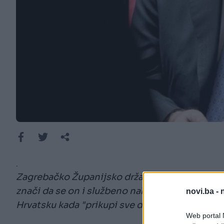
.
Zagrebačko Županijsko državno odvjetništvo ra
znači da se on i službeno nalazi u bijegu. Na bl
novi.ba -
Hrvatsku kada "prikupi sve dokaze", piše index
Web portal N