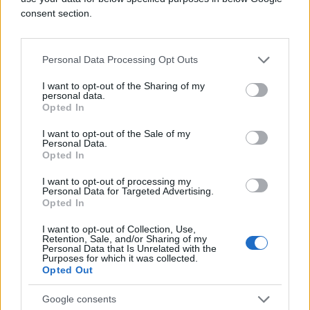
"Policija Malage odmah je uhitilo putnika jer se
consent section.
radilo o kršenju španjolskih sigurnosnih pravila.
Slučaj sada rješavaju španjolske vlasti",
rekao je
glasnogovornik Ryanaira.
Personal Data Processing Opt Outs
I want to opt-out of the Sharing of my
personal data.
Opted In
I want to opt-out of the Sale of my
Personal Data.
Opted In
#london
#Avion
I want to opt-out of processing my
Personal Data for Targeted Advertising.
#Ryanairov
Opted In
I want to opt-out of Collection, Use,
Retention, Sale, and/or Sharing of my
Personal Data that Is Unrelated with the
Purposes for which it was collected.
Opted Out
Google consents