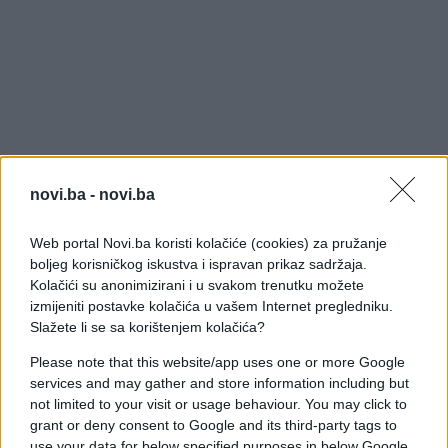
novi.ba -
novi.ba
Web portal Novi.ba koristi kolačiće (cookies) za pružanje
boljeg korisničkog iskustva i ispravan prikaz sadržaja.
Kolačići su anonimizirani i u svakom trenutku možete
izmijeniti postavke kolačića u vašem Internet pregledniku.
Slažete li se sa korištenjem kolačića?
Please note that this website/app uses one or more Google
Jedan putnik snimio je bizaran potez Poljaka, kojeg
services and may gather and store information including but
not limited to your visit or usage behaviour. You may click to
je aerodromsko osiguranje nakon toga uhitilo.
grant or deny consent to Google and its third-party tags to
use your data for below specified purposes in below Google