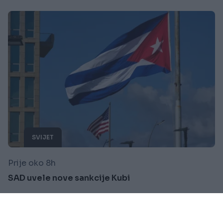
SVIJET
Prije oko 8h
SAD uvele nove sankcije Kubi
Saznaj više