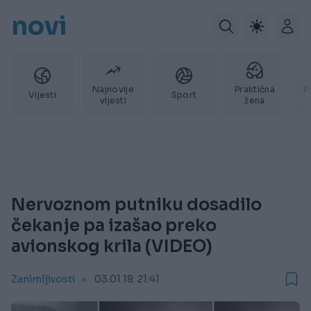
novi
Najnovije
Praktična
P
Vijesti
Sport
vijesti
žena
Nervoznom putniku dosadilo
čekanje pa izašao preko
avionskog krila (VIDEO)
Zanimljivosti
03.01.18. 21:41