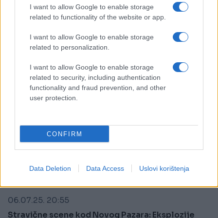
grad blizu otetog Kosova, mjesto kojeg se Srbi...
I want to allow Google to enable storage
related to functionality of the website or app.
Saznaj više
I want to allow Google to enable storage
related to personalization.
I want to allow Google to enable storage
related to security, including authentication
functionality and fraud prevention, and other
user protection.
CONFIRM
Data Deletion
Data Access
Uslovi korištenja
REGION
06.07.25. 20:55
Stravične scene kod Novog Pazara: Eksplozije