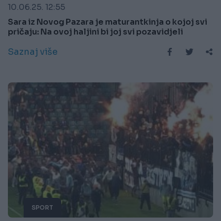
10.06.25. 12:55
Sara iz Novog Pazara je maturantkinja o kojoj svi
pričaju: Na ovoj haljini bi joj svi pozavidjeli
Saznaj više
SPORT