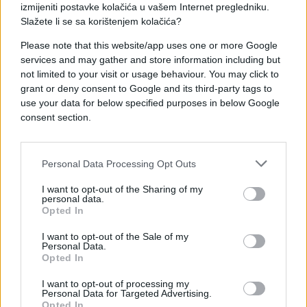
izmijeniti postavke kolačića u vašem Internet pregledniku.
Saznaj više
Slažete li se sa korištenjem kolačića?
Please note that this website/app uses one or more Google
services and may gather and store information including but
not limited to your visit or usage behaviour. You may click to
grant or deny consent to Google and its third-party tags to
use your data for below specified purposes in below Google
consent section.
Personal Data Processing Opt Outs
I want to opt-out of the Sharing of my
personal data.
Opted In
REGION
I want to opt-out of the Sale of my
Personal Data.
Opted In
25.07.25. 20:40
I want to opt-out of processing my
Pritvor do 30 dana za navijače Novog Pazara zbog
Personal Data for Targeted Advertising.
napada na Poljaka
Opted In