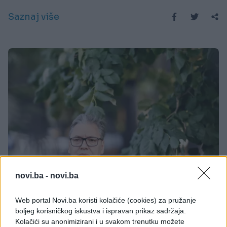
Saznaj više
novi.ba -
novi.ba
REGION
Web portal Novi.ba koristi kolačiće (cookies) za pružanje
29.07.25. 21:12
boljeg korisničkog iskustva i ispravan prikaz sadržaja.
Vučić: Krenula su hapšenja u Novom Pazaru
Kolačići su anonimizirani i u svakom trenutku možete