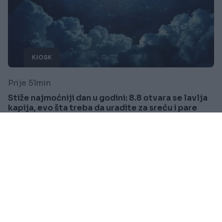
KIOSK
Prije 51min
Stiže najmoćniji dan u godini: 8.8 otvara se lavlja
kapija, evo šta treba da uradite za sreću i pare
Saznaj više