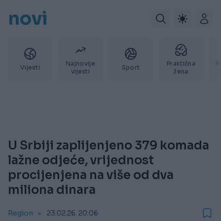
novi
Najnovije
Praktična
P
Vijesti
Sport
vijesti
žena
U Srbiji zaplijenjeno 379 komada
lažne odjeće, vrijednost
procijenjena na više od dva
miliona dinara
Region
23.02.26. 20:06