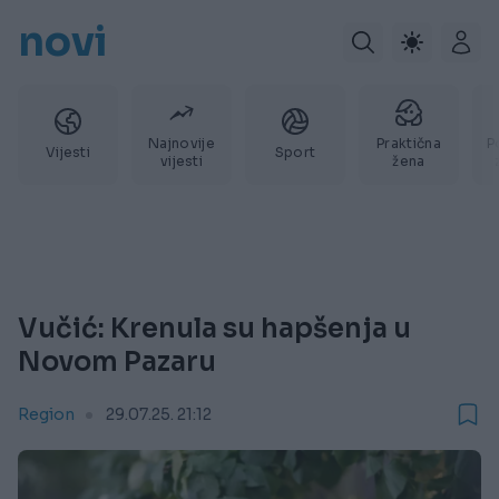
novi
Najnovije
Praktična
P
Vijesti
Sport
vijesti
žena
Vučić: Krenula su hapšenja u
Novom Pazaru
Region
29.07.25. 21:12