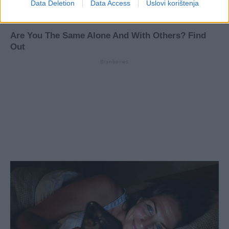
Data Deletion
Data Access
Uslovi korištenja