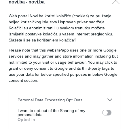
Tokom dana su se dogodila dva incidenta. Drugi,
novi.ba -
novi.ba
ozbiljniji, kad su policajci pendrecima udarili
nekoliko demonstranata, jednom je rasječena
Web portal Novi.ba koristi kolačiće (cookies) za pružanje
glava, a u incidentu prije toga letjele su flaše prema
boljeg korisničkog iskustva i ispravan prikaz sadržaja.
Kolačići su anonimizirani i u svakom trenutku možete
policajcima, a načelnik je zadobio posjekotinu na
izmijeniti postavke kolačića u vašem Internet pregledniku.
licu.
Slažete li se sa korištenjem kolačića?
U kasnim popodnevnim satima na Državnom
Please note that this website/app uses one or more Google
univerzitetu u Novom Pazaru su otvorena vrata, a
services and may gather and store information including but
okupljeni uzvikuju "Pobjeda".
not limited to your visit or usage behaviour. You may click to
grant or deny consent to Google and its third-party tags to
use your data for below specified purposes in below Google
consent section.
Personal Data Processing Opt Outs
#novi pazar
I want to opt-out of the Sharing of my
personal data.
Opted In