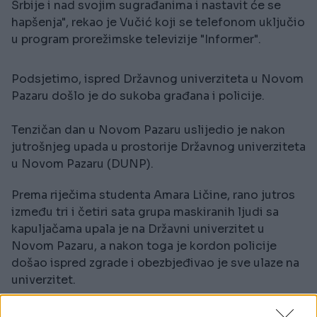
Srbije i nad svojim sugrađanima i nastavit će se
hapšenja", rekao je Vučić koji se telefonom uključio
u program prorežimske televizije "Informer".
Podsjetimo, ispred Državnog univerziteta u Novom
Pazaru došlo je do sukoba građana i policije.
Tenzičan dan u Novom Pazaru uslijedio je nakon
jutrošnjeg upada u prostorije Državnog univerziteta
u Novom Pazaru (DUNP).
Prema riječima studenta Amara Ličine, rano jutros
između tri i četiri sata grupa maskiranih ljudi sa
kapuljačama upala je na Državni univerzitet u
Novom Pazaru, a nakon toga je kordon policije
došao ispred zgrade i obezbjeđivao je sve ulaze na
univerzitet.