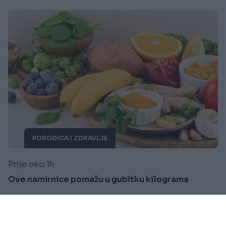
PORODICA I ZDRAVLJE
Prije oko 1h
Ove namirnice pomažu u gubitku kilograma
Saznaj više