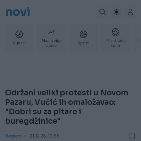
novi
Najnovije
Praktična
P
Vijesti
Sport
vijesti
žena
Održani veliki protesti u Novom
Pazaru, Vučić ih omaložavao:
"Dobri su za pitare i
buregdžinice"
Region
21.12.25. 19:35