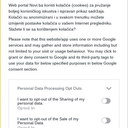
Državnog univerziteta u Novom Pazaru ostalo bez
Web portal Novi.ba koristi kolačiće (cookies) za pružanje
statusa studenta, dok je oko 30 profesora izgubilo
boljeg korisničkog iskustva i ispravan prikaz sadržaja.
Kolačići su anonimizirani i u svakom trenutku možete
posao.
izmijeniti postavke kolačića u vašem Internet pregledniku.
Slažete li se sa korištenjem kolačića?
Please note that this website/app uses one or more Google
services and may gather and store information including but
not limited to your visit or usage behaviour. You may click to
grant or deny consent to Google and its third-party tags to
#novi pazar
#studentski protest
use your data for below specified purposes in below Google
consent section.
#Alеksandar Vučić
Personal Data Processing Opt Outs
I want to opt-out of the Sharing of my
personal data.
Opted In
I want to opt-out of the Sale of my
Personal Data.
Opted In