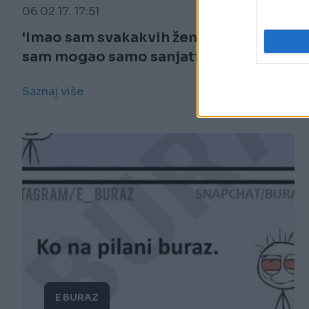
06.02.17. 17:51
'Imao sam svakakvih žena, ali ovakvu
sam mogao samo sanjati'
Saznaj više
E BURAZ