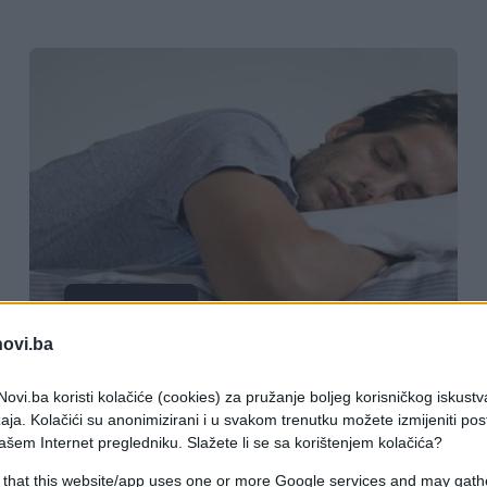
ISPOVIJESTI
novi.ba
04.03.17. 16:47
ovi.ba koristi kolačiće (cookies) za pružanje boljeg korisničkog iskustv
'Ustajem iz kreveta i skontam da se
aja. Kolačići su anonimizirani i u svakom trenutku možete izmijeniti po
nalazim u potpuno nepoznatoj kući'
ašem Internet pregledniku. Slažete li se sa korištenjem kolačića?
 that this website/app uses one or more Google services and may gath