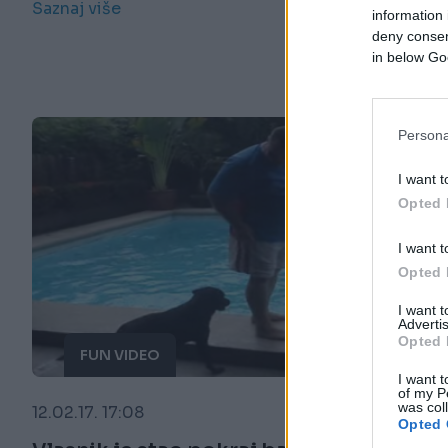
Saznaj više
information 
deny consent
in below Go
Persona
I want t
Opted 
I want t
Opted 
I want 
Advertis
Opted 
FUN VIDEO
I want t
of my P
was col
12.02.17. 17:08
Opted 