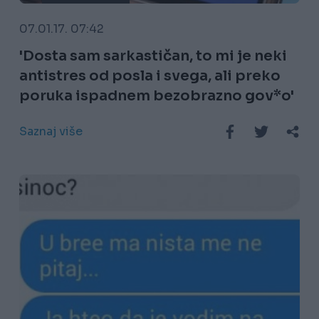
07.01.17. 07:42
'Dosta sam sarkastičan, to mi je neki
antistres od posla i svega, ali preko
poruka ispadnem bezobrazno gov*o'
Saznaj više