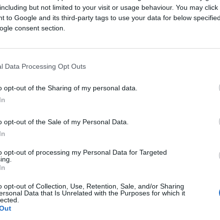
Saznaj više
including but not limited to your visit or usage behaviour. You may click 
 to Google and its third-party tags to use your data for below specifi
ogle consent section.
l Data Processing Opt Outs
o opt-out of the Sharing of my personal data.
In
o opt-out of the Sale of my Personal Data.
In
to opt-out of processing my Personal Data for Targeted
ing.
In
KIOSK
o opt-out of Collection, Use, Retention, Sale, and/or Sharing
ersonal Data that Is Unrelated with the Purposes for which it
lected.
09.02.17. 21:49
Out