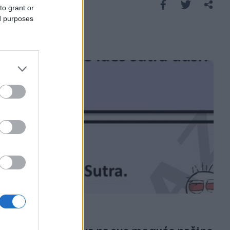
Saznaj više
to grant or
ed purposes
E BURAZ
07.02.17. 23:13