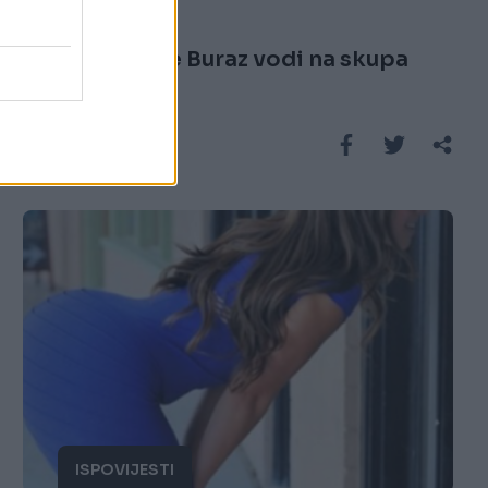
21.01.17. 23:39
Zumra bi da je Buraz vodi na skupa
mjesta
Saznaj više
ISPOVIJESTI