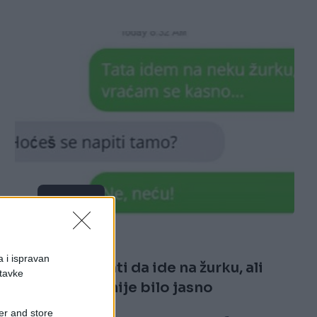
E BURAZ
21.02.17. 21:26
a i ispravan
Pohvalio se tati da ide na žurku, ali
stavke
ovome ništa nije bilo jasno
er and store