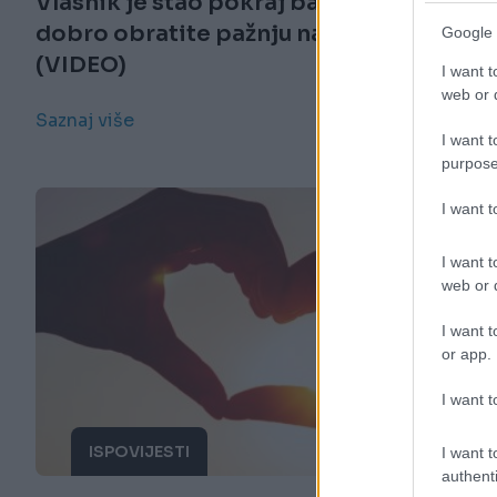
Vlasnik je stao pokraj bazena, no
dobro obratite pažnju na crnog psa
Google 
(VIDEO)
I want t
web or d
Saznaj više
I want t
purpose
I want 
I want t
web or d
I want t
or app.
I want t
ISPOVIJESTI
I want t
authenti