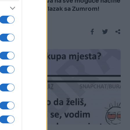
Buraz pokušava na sve moguće načine
da izbjegne izlazak sa Zumrom!
Saznaj više
E BURAZ