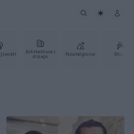
Arhitektura i
jivosti
Nostalgicno
Show
dizajn