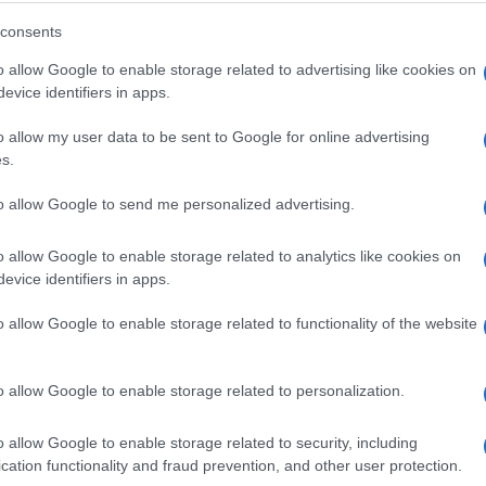
Ovaj dečko je smislio genijalan trik
pomoću kojeg će vam svaka djevojka
consents
dati da je poljubite! (VIDEO)
o allow Google to enable storage related to advertising like cookies on
evice identifiers in apps.
Saznaj više
o allow my user data to be sent to Google for online advertising
s.
to allow Google to send me personalized advertising.
o allow Google to enable storage related to analytics like cookies on
evice identifiers in apps.
o allow Google to enable storage related to functionality of the website
o allow Google to enable storage related to personalization.
ISPOVIJESTI
o allow Google to enable storage related to security, including
cation functionality and fraud prevention, and other user protection.