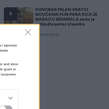
KONOBAR MILAN VRATIO
5
NOVČANIK PUN PARA KOJI JE
NAŠAO U SEPAREU: A onda je
uslijedio potez vlasnika
03.02.24. 09:38
a i ispravan
stavke
og
er and store
to grant or
a
ed purposes