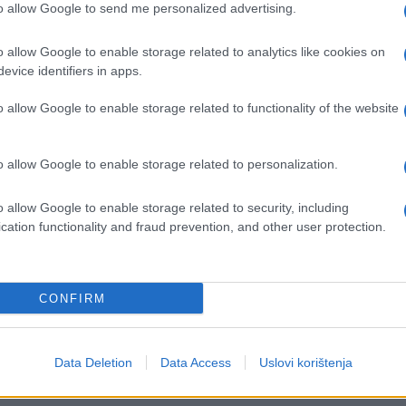
to allow Google to send me personalized advertising.
ravili na film.Kada sam je odvezao kući rekla mi je
 tebe izvedem”.
o allow Google to enable storage related to analytics like cookies on
evice identifiers in apps.
o allow Google to enable storage related to functionality of the website
d sam stigao kući.
o allow Google to enable storage related to personalization.
čekivao”, odgovorio sam.
o allow Google to enable storage related to security, including
d srčanog udara. Dogodilo se sve tako iznenada 
cation functionality and fraud prevention, and other user protection.
enog vremena, primio sam kovertu s priznanicom
dnoj cedulji bilo napisano: “
Platila sam ovaj raču
i prisutna, no svejedno, platila sam večeru za
CONFIRM
 ZNATI KOLIKO MI JE ZNAČILA ONA NOĆ. VOLIM T
Data Deletion
Data Access
Uslovi korištenja