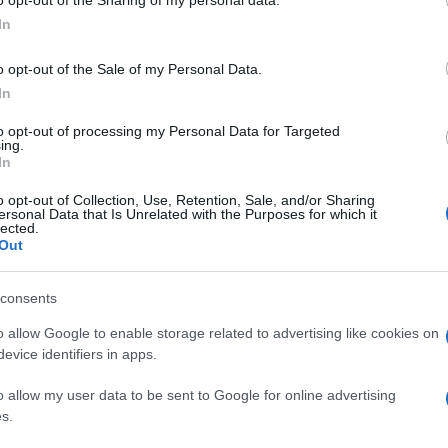
 kuće. Bio sam jako nervozan. Kada sam stigao
o opt-out of the Sharing of my personal data.
In
lo nervozna zbog našeg izlaska. Imala je lijepu
koj od njenih godišnjica braka. Imala je širok osmij
o opt-out of the Sale of my Personal Data.
In
a svojim sinom i sve su bile impresionirane. Jedva
to opt-out of processing my Personal Data for Targeted
ing.
 u dahu.
In
o opt-out of Collection, Use, Retention, Sale, and/or Sharing
legantan, ali s jako lijepim ambijentom. Dok smo
ersonal Data that Is Unrelated with the Purposes for which it
lected.
a sam počeo čitati jelovnik, ona je zbog lošeg vida
Out
igao sam pogled i primijetio da me majka gleda.
.
consents
o allow Google to enable storage related to advertising like cookies on
si bio mali”
, rekla je.
evice identifiers in apps.
 uzvratim uslugu”,
odgovorio sam.
o allow my user data to be sent to Google for online advertising
s.
r dotaknuvši se i nekih zajedničkih doživljaja. I