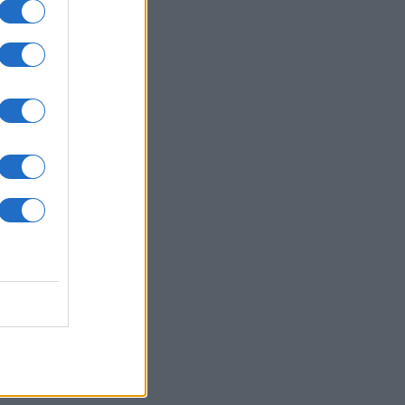
 :
da
n
E,