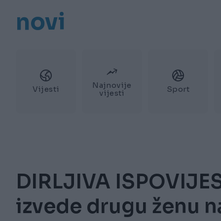
novi
Najnovije
Vijesti
Sport
vijesti
DIRLJIVA ISPOVIJES
izvede drugu ženu n