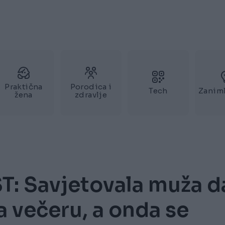
Praktična
Porodica i
Tech
Zaniml
žena
zdravlje
T: Savjetovala muža d
a večeru, a onda se