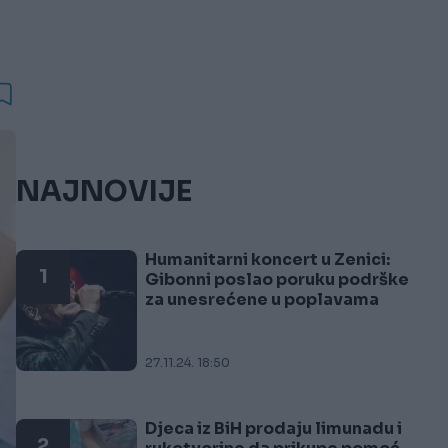
NAJNOVIJE
Humanitarni koncert u Zenici:
1
Gibonni poslao poruku podrške
za unesrećene u poplavama
27.11.24. 18:50
Djeca iz BiH prodaju limunadu i
2