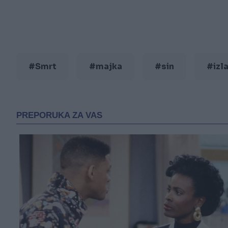
#Smrt
#majka
#sin
#izl