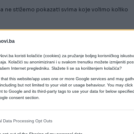
a ne stižemo pokazati svima koje volimo koliko
 da izvedem drugu ženu na večeru i u bioskop!
novi.ba
a voli možda i više od mene i da bi rado provela
ovi.ba koristi kolačiće (cookies) za pružanje boljeg korisničkog iskustv
aja. Kolačići su anonimizirani i u svakom trenutku možete izmijeniti po
ica već 19 godina. Ipak zbog previše obaveza i zb
ašem Internet pregledniku. Slažete li se sa korištenjem kolačića?
esto.
 that this website/app uses one or more Google services and may gath
including but not limited to your visit or usage behaviour. You may click 
ao svoju majku i pozvao je da izađemo na večeru, 
 to Google and its third-party tags to use your data for below specifi
ogle consent section.
a je pitanjem. Moja majka onaj tip ljudi koji, ako ih
što loše dogodilo.
l Data Processing Opt Outs