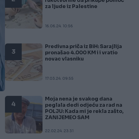
rukotvorine da prikupe pomoć
za ljude iz Palestine
16.06.24. 10:56
Predivna priča iz BiH: Sarajlija
3
pronašao 4.000 KM i i vratio
novac vlasniku
17.03.24. 09:55
Moja nena je svakog dana
4
peglala dedi odjeću za rad na
POLJU: Kada mi je rekla zašto,
ZANIJEMEO SAM
22.02.24. 23:31