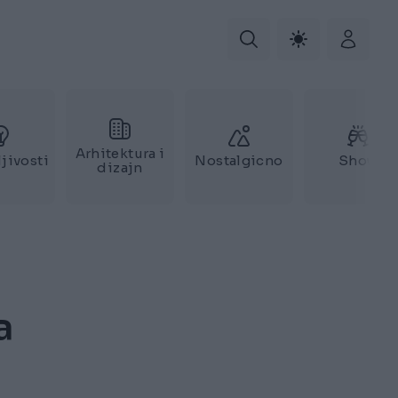
Arhitektura i
jivosti
Nostalgicno
Show
dizajn
a