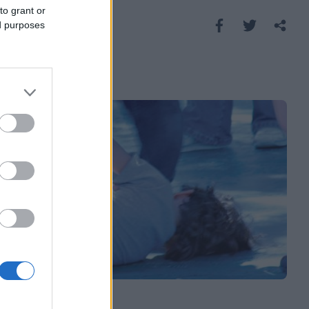
to grant or
Saznaj više
ed purposes
REGION
12.10.17. 21:44