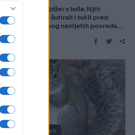
Pretučen tinejdžer s leđa: Njih
desetorica ga šutirali i tukli pred
djevojkom, zbog nanijetih povreda
prebačen u bolnicu
Saznaj više
ZANIMLJIVOSTI