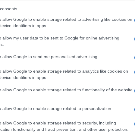
ISPOVIJEST JEDNE DJEVOJKE: Zašto
consents
mi se GADE muškarci koji nemaju
o allow Google to enable storage related to advertising like cookies on
pare!
evice identifiers in apps.
o allow my user data to be sent to Google for online advertising
Saznaj više
s.
to allow Google to send me personalized advertising.
o allow Google to enable storage related to analytics like cookies on
evice identifiers in apps.
o allow Google to enable storage related to functionality of the website
o allow Google to enable storage related to personalization.
o allow Google to enable storage related to security, including
cation functionality and fraud prevention, and other user protection.
REGION