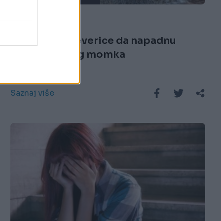
10.10.17. 12:43
Istrenirala vjeverice da napadnu
njenog bivšeg momka
Saznaj više