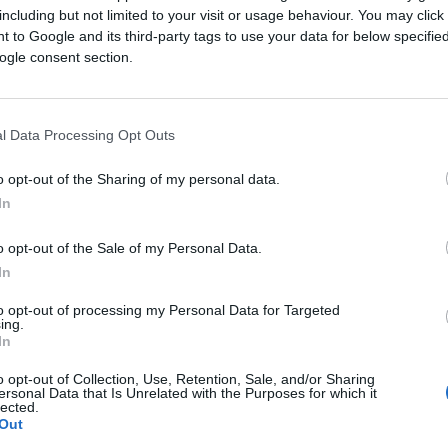
including but not limited to your visit or usage behaviour. You may click 
Saznaj više
 to Google and its third-party tags to use your data for below specifi
ogle consent section.
l Data Processing Opt Outs
o opt-out of the Sharing of my personal data.
In
o opt-out of the Sale of my Personal Data.
In
to opt-out of processing my Personal Data for Targeted
ing.
In
o opt-out of Collection, Use, Retention, Sale, and/or Sharing
ZANIMLJIVOSTI
ersonal Data that Is Unrelated with the Purposes for which it
lected.
Out
14.10.17. 20:01