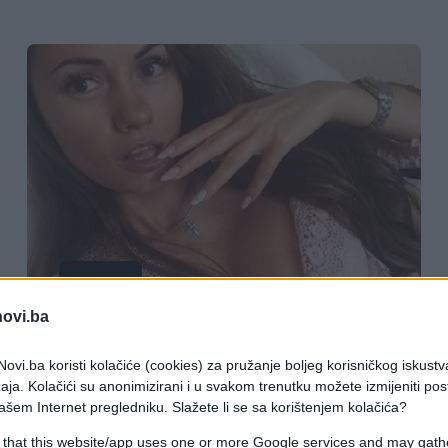
SVIJET
novi.ba
16.10.17. 20:43
ovi.ba koristi kolačiće (cookies) za pružanje boljeg korisničkog iskustv
Skinula majicu i sjela na prozor:
aja. Kolačići su anonimizirani i u svakom trenutku možete izmijeniti po
Poginula zbog divljanja u vozilu
ašem Internet pregledniku. Slažete li se sa korištenjem kolačića?
(VIDEO)
 that this website/app uses one or more Google services and may gath