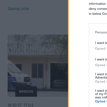
information 
Saznaj više
deny consent
in below Go
Persona
I want t
Opted 
I want t
Opted 
I want 
Advertis
Opted 
I want t
REGION
of my P
was col
Opted 
16.10.17. 17:03