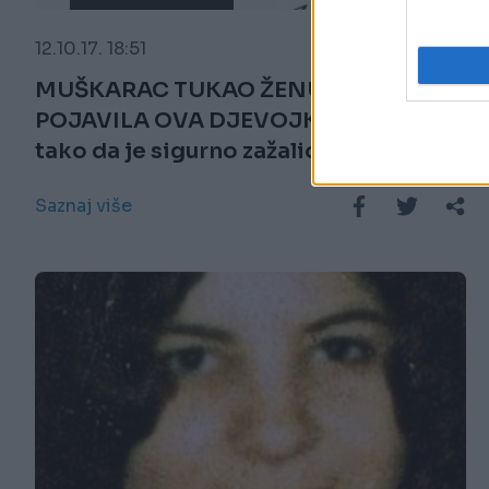
12.10.17. 18:51
MUŠKARAC TUKAO ŽENU, A ONDA SE
POJAVILA OVA DJEVOJKA! Sredila ga
tako da je sigurno zažalio što se
rodio! (VIDEO)
Saznaj više