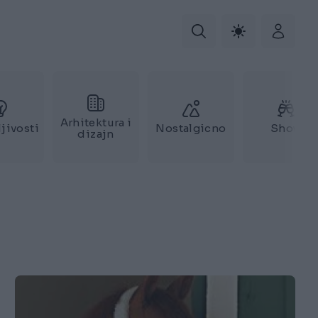
Arhitektura i
jivosti
Nostalgicno
Show
dizajn