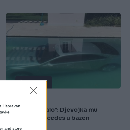
ŠOKANTNO!
16.10.17. 18:06
a i ispravan
"Srce mi je stalo": Djevojka mu
stavke
parkirala Mercedes u bazen
er and store