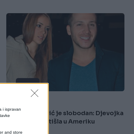
KIOSK
28.08.16. 19:07
a i ispravan
Saša Kovačević je slobodan: Djevojka
stavke
ga ostavila i otišla u Ameriku
er and store