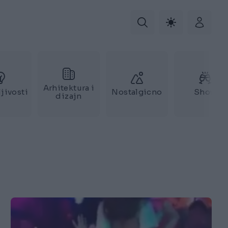
Arhitektura i
jivosti
Nostalgicno
Show
dizajn