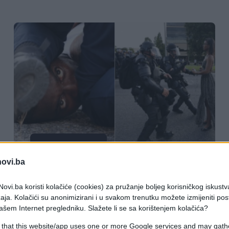
ZANIMLJIVOSTI
novi.ba
29.08.16. 12:53
ovi.ba koristi kolačiće (cookies) za pružanje boljeg korisničkog iskustv
Svojom hrabrošću postala je simbol
aja. Kolačići su anonimizirani i u svakom trenutku možete izmijeniti po
otpora i borbe za rasnu jednakost
ašem Internet pregledniku. Slažete li se sa korištenjem kolačića?
(FOTO)
 that this website/app uses one or more Google services and may gath