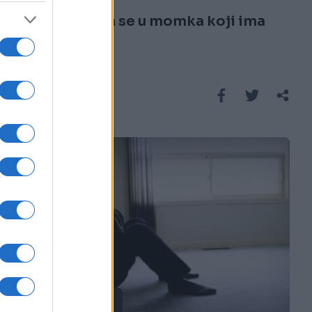
"Zaljubila sam se u momka koji ima
djevojku"
Saznaj više
ISPOVIJESTI