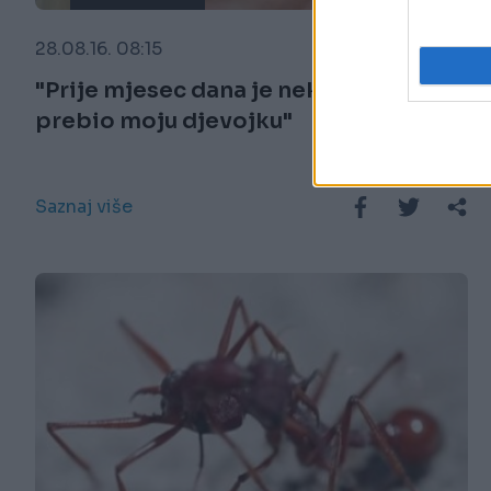
28.08.16. 08:15
"Prije mjesec dana je neko krvnički
prebio moju djevojku"
Saznaj više