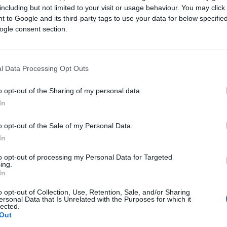
including but not limited to your visit or usage behaviour. You may click 
Saznaj više
 to Google and its third-party tags to use your data for below specifi
ogle consent section.
l Data Processing Opt Outs
o opt-out of the Sharing of my personal data.
In
o opt-out of the Sale of my Personal Data.
In
to opt-out of processing my Personal Data for Targeted
ing.
In
o opt-out of Collection, Use, Retention, Sale, and/or Sharing
E BURAZ
ersonal Data that Is Unrelated with the Purposes for which it
lected.
Out
28.08.16. 11:28