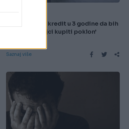
27.08.16. 16:18
'Podigao sam kredit u 3 godine da bih
mogao djevojci kupiti poklon'
Saznaj više