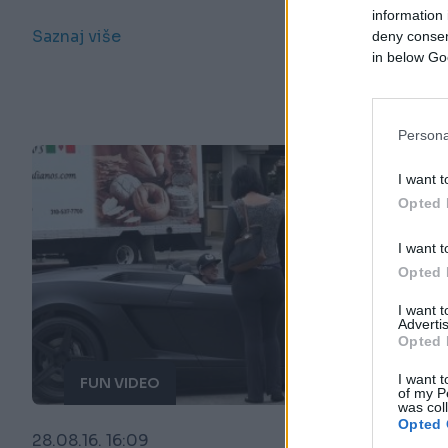
information 
Saznaj više
deny consent
in below Go
Persona
I want t
Opted 
I want t
Opted 
I want 
Advertis
Opted 
I want t
FUN VIDEO
of my P
was col
Opted 
28.08.16. 16:09