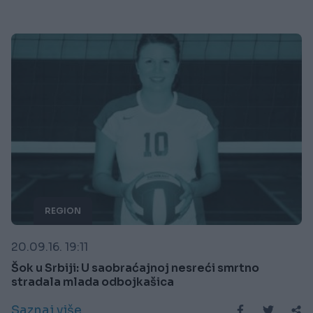
REGION
20.09.16. 19:11
Šok u Srbiji: U saobraćajnoj nesreći smrtno
stradala mlada odbojkašica
Saznaj više