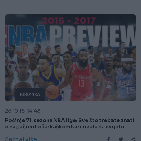
KOŠARKA
25.10.16. 14:48
Počinje 71. sezona NBA lige: Sve što trebate znati
o najjačem košarkaškom karnevalu na svijetu
Saznaj više