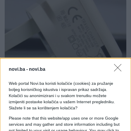
novi.ba -
novi.ba
TECH
Web portal Novi.ba koristi kolačiće (cookies) za pružanje
17.10.17. 13:14
boljeg korisničkog iskustva i ispravan prikaz sadržaja.
Kolačići su anonimizirani i u svakom trenutku možete
Šta zapravo znače svi silni simboli na vašem
izmijeniti postavke kolačića u vašem Internet pregledniku.
punjaču...
Slažete li se sa korištenjem kolačića?
Saznaj više
Please note that this website/app uses one or more Google
services and may gather and store information including but
not limited to your visit or usage behaviour. You may click to