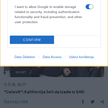
I want to allow Google to enable storage
related to security, including authentication
functionality and fraud prevention, and other
user protection.
CONFIRM
Data Deletion
Data Access
Uslovi korištenja
SVIJET
11.11.16. 16:17
''Calexit'': Kalifornija želi da izađe iz SAD
Saznaj više