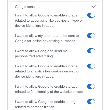
Google consents
I want to allow Google to enable storage
related to advertising like cookies on web or
device identifiers in apps.
I want to allow my user data to be sent to
Google for online advertising purposes.
I want to allow Google to send me
personalized advertising.
I want to allow Google to enable storage
SVIJET
related to analytics like cookies on web or
device identifiers in apps.
29.01.17. 10:11
I want to allow Google to enable storage
Halo Putin, ovdje Trump: 45 minuta na telefonskoj
related to functionality of the website or app.
liniji između Moskve i Washingtona
I want to allow Google to enable storage
Saznaj više
related to personalization.