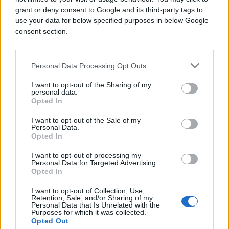
grant or deny consent to Google and its third-party tags to
use your data for below specified purposes in below Google
consent section.
Personal Data Processing Opt Outs
I want to opt-out of the Sharing of my
personal data.
Opted In
I want to opt-out of the Sale of my
Personal Data.
SVIJET
Opted In
I want to opt-out of processing my
27.09.17. 23:55
Personal Data for Targeted Advertising.
Opted In
Rasprava na času historije završila kobno-učenik
napao kolege, ima mrtvih (DETALJNO PO
I want to opt-out of Collection, Use,
POLICIJSKOM IZVJEŠTAJU)
Retention, Sale, and/or Sharing of my
Personal Data that Is Unrelated with the
Purposes for which it was collected.
Saznaj više
Opted Out