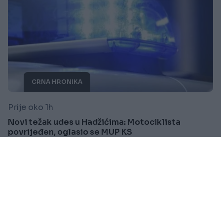
CRNA HRONIKA
Prije oko 1h
Novi težak udes u Hadžićima: Motociklista
povrijeđen, oglasio se MUP KS
Saznaj više