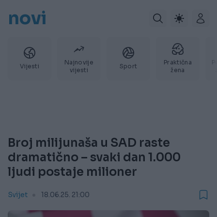
novi
Najnovije
Praktična
P
Vijesti
Sport
vijesti
žena
Broj milijunaša u SAD raste
dramatično – svaki dan 1.000
ljudi postaje milioner
Svijet
18.06.25. 21:00