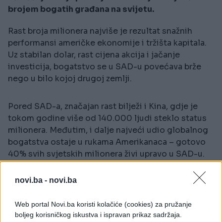
brojem bogatih građana na svijetu.
Rast broja milionera najviše je rezultat snažnih
performansi američke ekonomije i tržišta kapitala.
Uz stabilan dolar, rast cijena akcija i jačanje
investicija, bogatstvo se u SAD-u povećava brže
nego u bilo kojoj drugoj zemlji.
Pored SAD-a, značajan rast bilježi i Kina, gdje je
tokom godine više od 140.000 ljudi steklo status
milionera. Međutim, i dalje najveći udio globalnog
bogatstva ostaje u rukama Amerikanaca – gotovo
40% svih svjetskih milionera živi upravo u SAD-u.
Iako su SAD vodeće po ukupnom broju, zemlje
novi.ba -
novi.ba
poput Švicarske i Luksemburga i dalje imaju
najveću koncentraciju milionera u odnosu na broj
Web portal Novi.ba koristi kolačiće (cookies) za pružanje
stanovnika.
boljeg korisničkog iskustva i ispravan prikaz sadržaja.