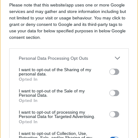
Please note that this website/app uses one or more Google
services and may gather and store information including but
not limited to your visit or usage behaviour. You may click to
grant or deny consent to Google and its third-party tags to
use your data for below specified purposes in below Google
consent section.
Personal Data Processing Opt Outs
I want to opt-out of the Sharing of my
AKTUELNO
personal data.
Opted In
06.08.25. 11:01
I want to opt-out of the Sale of my
Personal Data.
Dodik ostaje! Stevandić poručuje: Presuda ne
Opted In
znači ništa, narod odlučuje!
I want to opt-out of processing my
Personal Data for Targeted Advertising.
Saznaj više
Opted In
I want to opt-out of Collection, Use,
Retention, Sale, and/or Sharing of my