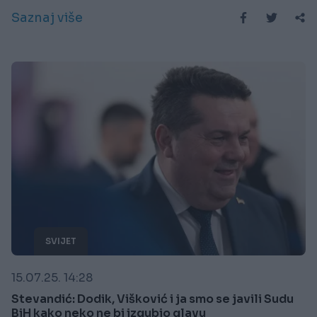
Saznaj više
SVIJET
15.07.25. 14:28
Stevandić: Dodik, Višković i ja smo se javili Sudu
BiH kako neko ne bi izgubio glavu