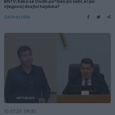
BNTV: Kako se Dodik po*išao po sebi, a i po
njegovoj dvojici hajduka?
Saznaj više
AKTUELNO
10.07.25. 09:30