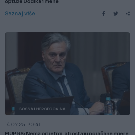
optuže Dodika i mene
Saznaj više
BOSNA I HERCEGOVINA
14.07.25. 20:41
MUP RS: Nema prijetnji, ali ostaju pojačane mjere