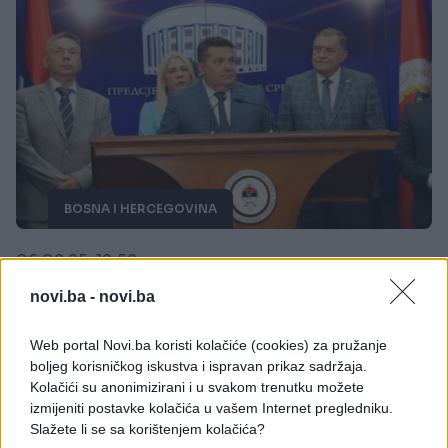
BOSNA I HERCEGOVINA
06.08.25. 19:58
Stevandić „poludio“ nakon CIK-ove odluke: Nije
novi.ba -
novi.ba
Dodik stolica da je nekom predate, pa donesete
drugu
Web portal Novi.ba koristi kolačiće (cookies) za pružanje
boljeg korisničkog iskustva i ispravan prikaz sadržaja.
Saznaj više
Kolačići su anonimizirani i u svakom trenutku možete
izmijeniti postavke kolačića u vašem Internet pregledniku.
Slažete li se sa korištenjem kolačića?