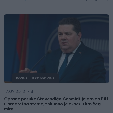
BOSNA I HERCEGOVINA
17.07.25. 21:43
Opasne poruke Stevandića: Schmidt je doveo BiH
u predratno stanje, zakucao je ekser u kovčeg
mira