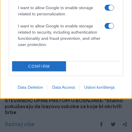
I want to allow Google to enable storage
related to personalization.
I want to allow Google to enable storage
related to security, including authentication
functionality and fraud prevention, and other
user protection.
CONFIRM
AKTUELNO
Data Deletion
Data Access
Uslovi korištenja
03.08.25. 20:45
STEVANDIĆ UPIRE PRSTOM U BOŠNJAKE: "Stalno
pokušavaju da izazovu sukobe za koje bi okrivili
Srbe
Saznaj više