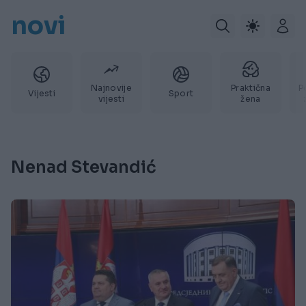
novi
Najnovije
Praktična
P
Vijesti
Sport
vijesti
žena
Nenad Stevandić