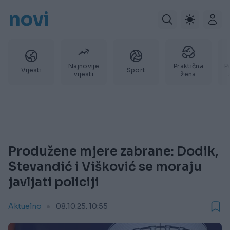
novi
Najnovije
Praktična
P
Vijesti
Sport
vijesti
žena
Produžene mjere zabrane: Dodik,
Stevandić i Višković se moraju
javljati policiji
Aktuelno
08.10.25. 10:55