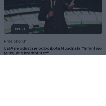
SPORT
Prije oko 5h
UEFA ne odustaje od bojkota Mundijala: "Infantino
je izgubio kredibilitet"
Saznaj više