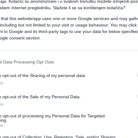
aja. Kolačići su anonimizirani i u svakom trenutku možete izmijeniti po
0 mogućih glasova dobije 1.777, a danas je
ašem Internet pregledniku. Slažete li se sa korištenjem kolačića?
unkciju, jer broj glasova jasno govori da ga naro
 that this website/app uses one or more Google services and may gath
including but not limited to your visit or usage behaviour. You may click 
 to Google and its third-party tags to use your data for below specifi
ogle consent section.
i put, navodeći da je promijenio “pet-šest
kao najgori predsjednik NSRS”.
l Data Processing Opt Outs
žan, a povremeno ima tragikomične javne nastupe.
ku ‘operaciju Schmidt’. Taj lažni patriota,
o opt-out of the Sharing of my personal data.
an nakaradnom poretku, liječi komplekse
In
 potrebe predsjednika NSRS“, naveo je Bodiroga
o opt-out of the Sale of my Personal Data.
In
narod neće. Idite u političku penziju i nemojte
to opt-out of processing my Personal Data for Targeted
dnosti“, poručio je na kraju.
ing.
In
o opt-out of Collection, Use, Retention, Sale, and/or Sharing