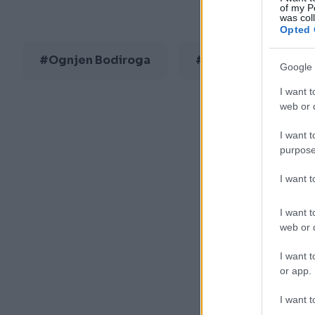
of my P
was col
Opted 
#Ognjen Bodiroga
#Nenad Stevandić
Google 
I want t
web or d
I want t
purpose
I want 
I want t
web or d
I want t
or app.
I want t