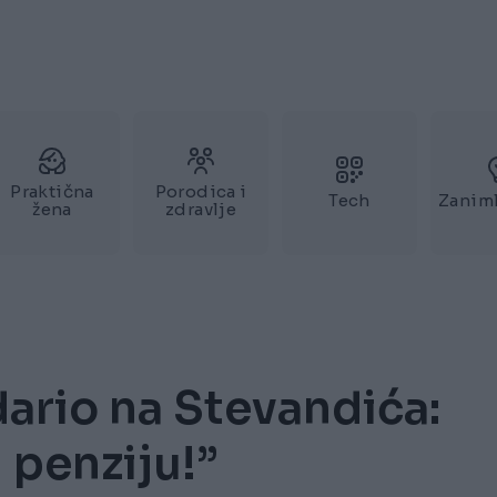
Praktična
Porodica i
Tech
Zaniml
žena
zdravlje
ario na Stevandića:
 penziju!”