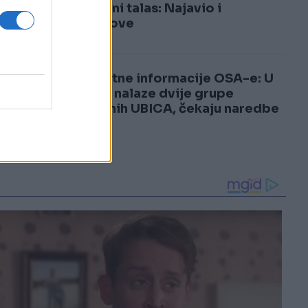
3
toplotni talas: Najavio i
pljuskove
4
Šokantne informacije OSA-e: U
BiH se nalaze dvije grupe
plaćenih UBICA, čekaju naredbe
od...