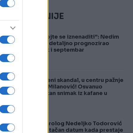
NAJČITANIJE
1
“Nemojte se iznenaditi”: Nedim
Sladić detaljno prognozirao
avgust i septembar
2
Neviđeni skandal, u centru pažnje
Zoran Milanović! Osvanuo
šokantan snimak iz kafane u
Kninu
Meteorolog Nedeljko Todorović
otkrio tačan datum kada prestaje