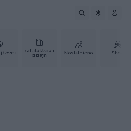
Arhitektura i
jivosti
Nostalgicno
Show
dizajn