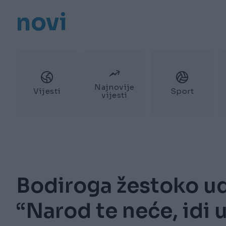
novi
Najnovije
Vijesti
Sport
vijesti
Bodiroga žestoko ud
“Narod te neće, idi u