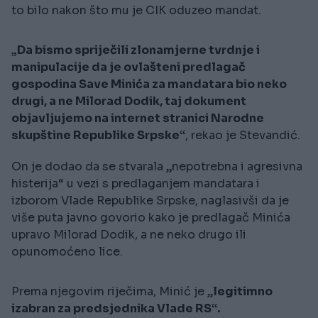
to bilo nakon što mu je CIK oduzeo mandat.
„Da bismo spriječili zlonamjerne tvrdnje i
manipulacije da je ovlašteni predlagač
gospodina Save Minića za mandatara bio neko
drugi, a ne Milorad Dodik, taj dokument
objavljujemo na internet stranici Narodne
skupštine Republike Srpske“
, rekao je Stevandić.
On je dodao da se stvarala „nepotrebna i agresivna
histerija“ u vezi s predlaganjem mandatara i
izborom Vlade Republike Srpske, naglasivši da je
više puta javno govorio kako je predlagač Minića
upravo Milorad Dodik, a ne neko drugo ili
opunomoćeno lice.
Prema njegovim riječima, Minić je „
legitimno
izabran za predsjednika Vlade RS“.