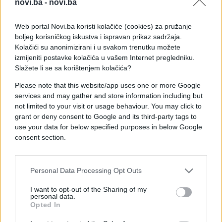
novi.ba -
novi.ba
Web portal Novi.ba koristi kolačiće (cookies) za pružanje
boljeg korisničkog iskustva i ispravan prikaz sadržaja.
Kolačići su anonimizirani i u svakom trenutku možete
izmijeniti postavke kolačića u vašem Internet pregledniku.
Slažete li se sa korištenjem kolačića?
Please note that this website/app uses one or more Google
services and may gather and store information including but
not limited to your visit or usage behaviour. You may click to
grant or deny consent to Google and its third-party tags to
use your data for below specified purposes in below Google
consent section.
Personal Data Processing Opt Outs
Podsjetimo, pitanje osobe koja je predložila
mandatara pokrenuto je nakon apelacije pred
I want to opt-out of the Sharing of my
personal data.
Ustavnim sudom BiH u vezi s izborom Vlade RS.
Opted In
Tada je Ustavni sud zatražio od apelanata u Domu