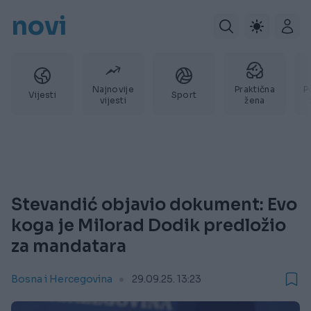
novi
Najnovije
Praktična
P
Vijesti
Sport
vijesti
žena
Stevandić objavio dokument: Evo
koga je Milorad Dodik predložio
za mandatara
Bosna i Hercegovina
29.09.25. 13:23