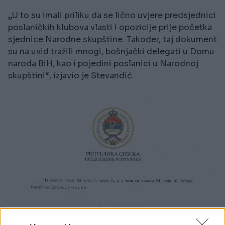
„U to su imali priliku da se lično uvjere predsjednici
poslaničkih klubova vlasti i opozicije prije početka
sjednice Narodne skupštine. Također, taj dokument
su na uvid tražili mnogi, bošnjački delegati u Domu
naroda BiH, kao i pojedini poslanici u Narodnoj
skupštini“, izjavio je Stevandić.