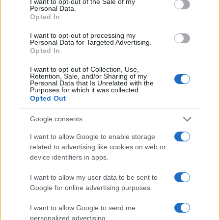
naroda PSBiH da dostave originalni dokument s
I want to opt-out of the Sale of my
Personal Data.
potpisom predlagača, no dokument nije bio
Opted In
dostupan, a Stevandić ga je odbio proslijediti
I want to opt-out of processing my
apelantima.
Personal Data for Targeted Advertising.
Opted In
Dodikov mandat je oduzet 6. augusta, a on je
I want to opt-out of Collection, Use,
dokument potpisao 23. augusta.
Retention, Sale, and/or Sharing of my
Personal Data that Is Unrelated with the
Purposes for which it was collected.
Opted Out
Google consents
I want to allow Google to enable storage
#Nenad Stevandić
related to advertising like cookies on web or
device identifiers in apps.
#Milorad Dodik
#Savo Minić
I want to allow my user data to be sent to
Google for online advertising purposes.
I want to allow Google to send me
personalized advertising.