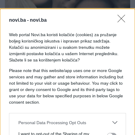
novi.ba -
novi.ba
LJUBAV
Web portal Novi.ba koristi kolačiće (cookies) za pružanje
boljeg korisničkog iskustva i ispravan prikaz sadržaja.
23.11.16. 15:30
Kolačići su anonimizirani i u svakom trenutku možete
Što muškarci ne vole u krevetu?
izmijeniti postavke kolačića u vašem Internet pregledniku.
Slažete li se sa korištenjem kolačića?
Saznaj više
Please note that this website/app uses one or more Google
services and may gather and store information including but
not limited to your visit or usage behaviour. You may click to
grant or deny consent to Google and its third-party tags to
use your data for below specified purposes in below Google
consent section.
Personal Data Processing Opt Outs
I want to opt-out of the Sharing of my