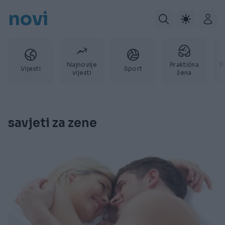
novi
Najnovije
Praktična
P
Vijesti
Sport
vijesti
žena
savjeti za zene