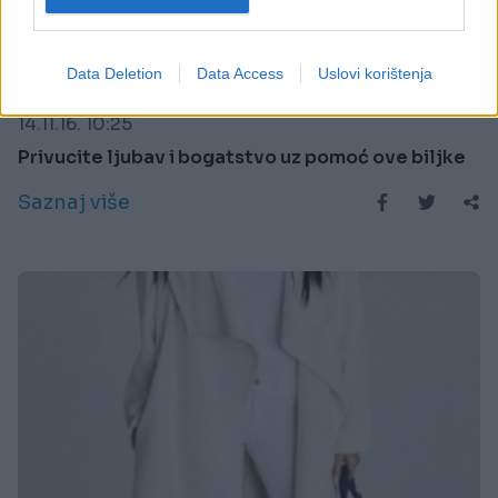
PRAKTIČNA ŽENA
Data Deletion
Data Access
Uslovi korištenja
14.11.16. 10:25
Privucite ljubav i bogatstvo uz pomoć ove biljke
Saznaj više