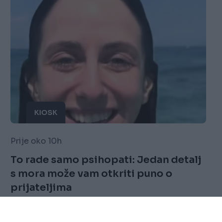
KIOSK
Prije oko 10h
To rade samo psihopati: Jedan detalj
s mora može vam otkriti puno o
prijateljima
Saznaj više