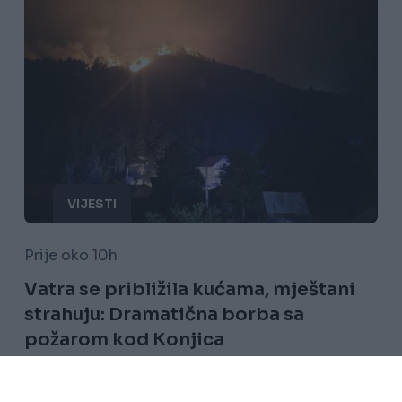
VIJESTI
Prije oko 10h
Vatra se približila kućama, mještani
strahuju: Dramatična borba sa
požarom kod Konjica
Saznaj više