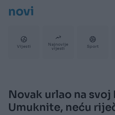
novi
Najnovije
Vijesti
Sport
vijesti
Novak urlao na svoj 
Umuknite, neću rije