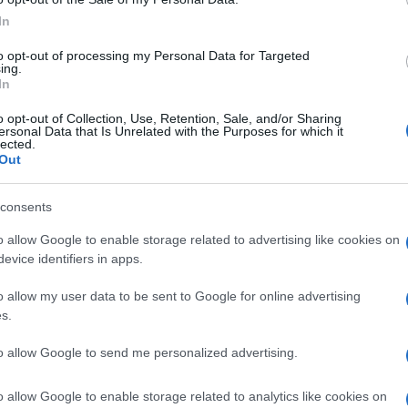
In
to opt-out of processing my Personal Data for Targeted
obacivanja nekog iz svog boksa, pa je morao da 
ing.
In
o opt-out of Collection, Use, Retention, Sale, and/or Sharing
ersonal Data that Is Unrelated with the Purposes for which it
i ti!"
, rekao je iznervirani Novak.
lected.
Out
consents
o allow Google to enable storage related to advertising like cookies on
evice identifiers in apps.
o allow my user data to be sent to Google for online advertising
s.
to allow Google to send me personalized advertising.
o allow Google to enable storage related to analytics like cookies on