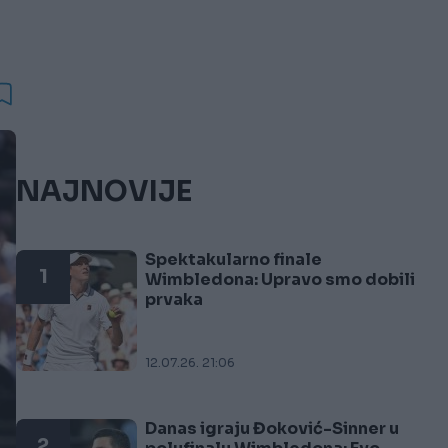
NAJNOVIJE
Spektakularno finale
1
Wimbledona: Upravo smo dobili
prvaka
12.07.26. 21:06
Danas igraju Đoković-Sinner u
2