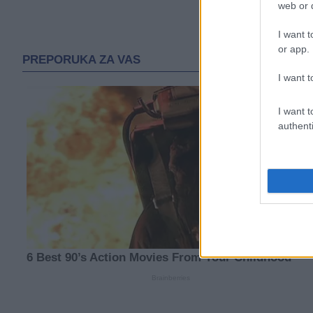
web or d
I want t
or app.
I want t
I want t
authenti