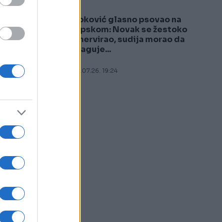
Đoković glasno psovao na
5
srpskom: Novak se žestoko
ih
iznervirao, sudija morao da
reaguje...
05.07.26. 19:24