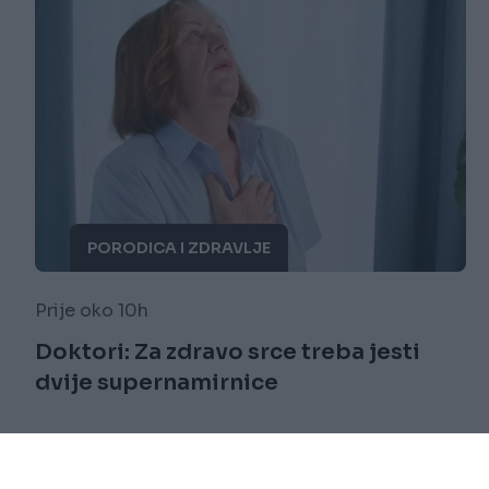
PORODICA I ZDRAVLJE
Prije oko 10h
Doktori: Za zdravo srce treba jesti
dvije supernamirnice
Saznaj više