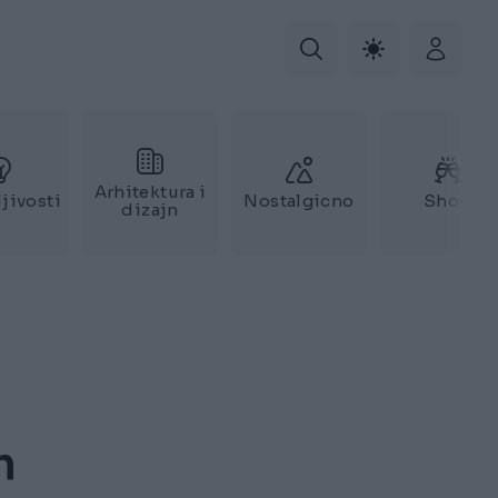
Arhitektura i
jivosti
Nostalgicno
Show
dizajn
m