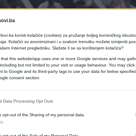
novi.ba
ovi.ba koristi kolačiće (cookies) za pružanje boljeg korisničkog iskustv
aja. Kolačići su anonimizirani i u svakom trenutku možete izmijeniti po
ašem Internet pregledniku. Slažete li se sa korištenjem kolačića?
 that this website/app uses one or more Google services and may gath
including but not limited to your visit or usage behaviour. You may click 
 to Google and its third-party tags to use your data for below specifi
ogle consent section.
l Data Processing Opt Outs
dona slavio protiv Romana Safijulina sa 3:1 u
o opt-out of the Sharing of my personal data.
s nalazi tek na 132. poziciji.
In
završio na travi, imao je šta da kaže svojima u
o opt-out of the Sale of my Personal Data.