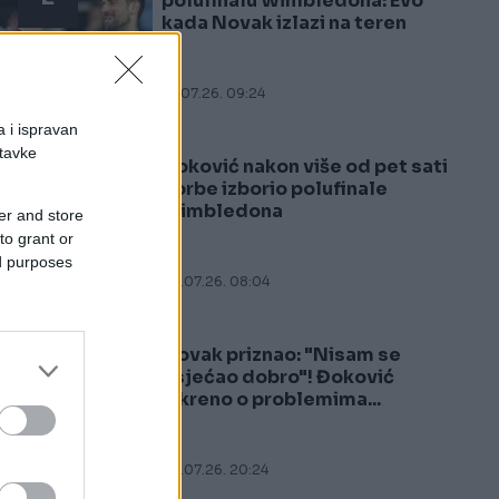
polufinalu Wimbledona: Evo
kada Novak izlazi na teren
10.07.26. 09:24
a i ispravan
stavke
Đoković nakon više od pet sati
3
borbe izborio polufinale
Wimbledona
er and store
to grant or
ed purposes
08.07.26. 08:04
Novak priznao: "Nisam se
4
osjećao dobro"! Đoković
iskreno o problemima...
05.07.26. 20:24