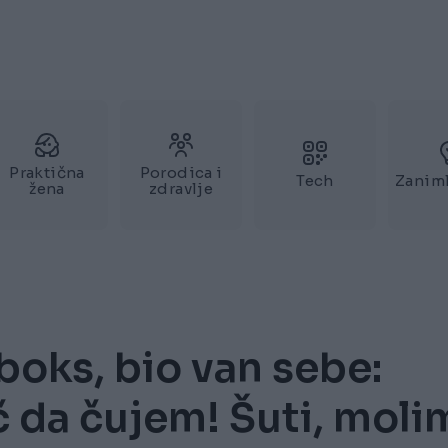
Praktična
Porodica i
Tech
Zaniml
žena
zdravlje
boks, bio van sebe:
č da čujem! Šuti, moli