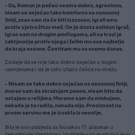
- Da, Roman je počeo veoma dobro, agresivno,
nisam se osjećao tako komforno na osnovnoj
liniji, znao sam da će biti izazovno, igrali smo
protiv vjetra čitav meč. On je dosta solidan igrač,
igrao sam na drugim podlogama, ali na travi je
zahtjevnije protiv njega i želim mu sve najbolje
do kraja sezone. Čestitam mu na svemu danas.
Dodaje da se nije tako dobro osjećao u dugim
razmjenama i da je zato izlazio češće na mrežu.
- Nisam se tako dobro osjećao na osnovnoj liniji,
morao sam da skraćujem poene, nisam htio da
ostajem u relijima. Moramo sam da miskujem,
nekada je to radilo, nekada nije. Preciznost na
prvom servisu me je izvukla iz nevolje.
Bila je ovo pobjeda za Novakov 17. plasman u
četvrtfinale Vimbldona. Voditeljka ga je pitala kakav