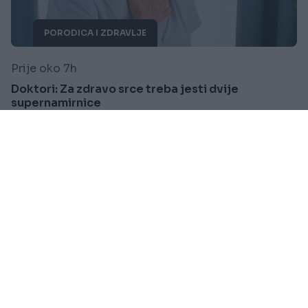
PORODICA I ZDRAVLJE
Prije oko 7h
Doktori: Za zdravo srce treba jesti dvije
supernamirnice
Saznaj više