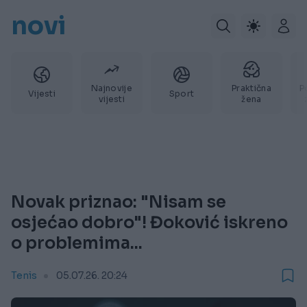
novi
Najnovije
Praktična
P
Vijesti
Sport
vijesti
žena
Novak priznao: "Nisam se
osjećao dobro"! Đoković iskreno
o problemima...
Tenis
05.07.26. 20:24