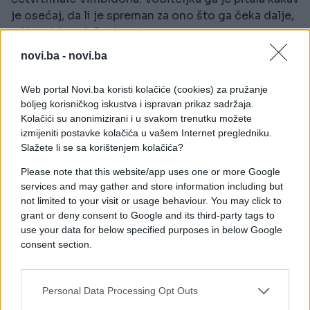
je osećaj, da li je spreman za ono što ga čeka dalje,
a Novak je oduševio odgovorom.
novi.ba -
novi.ba
- Preživi da bi se borio i uspio. Nadam se da ću se
sada boriti i uspjeti.
Web portal Novi.ba koristi kolačiće (cookies) za pružanje
boljeg korisničkog iskustva i ispravan prikaz sadržaja.
Uslijedilo je i čudno pitanje da li mu um luta tokom
Kolačići su anonimizirani i u svakom trenutku možete
meča. Novak je ostao ozbiljan.
izmijeniti postavke kolačića u vašem Internet pregledniku.
Slažete li se sa korištenjem kolačića?
- Imao sam par ispada danas. I ti si igrala, mislim
Please note that this website/app uses one or more Google
da naš mozak samo šeta, ko uspije da se zadrži u
services and may gather and store information including but
trenutku, da razmišljam o tome, to je najvažnije.
not limited to your visit or usage behaviour. You may click to
grant or deny consent to Google and its third-party tags to
use your data for below specified purposes in below Google
consent section.
Personal Data Processing Opt Outs
#Novak Đoković
#wimbledon