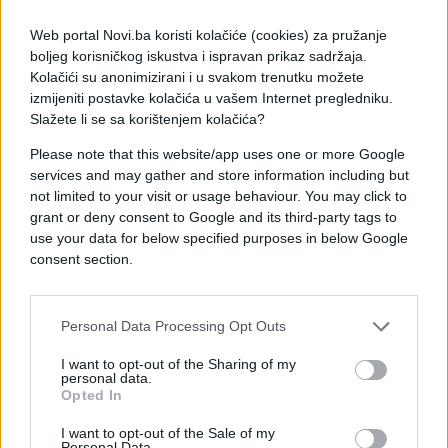
Web portal Novi.ba koristi kolačiće (cookies) za pružanje
boljeg korisničkog iskustva i ispravan prikaz sadržaja.
Kolačići su anonimizirani i u svakom trenutku možete
izmijeniti postavke kolačića u vašem Internet pregledniku.
Slažete li se sa korištenjem kolačića?
Please note that this website/app uses one or more Google
DRUGA STRANA SPORTA
services and may gather and store information including but
not limited to your visit or usage behaviour. You may click to
10.09.16. 19:53
grant or deny consent to Google and its third-party tags to
use your data for below specified purposes in below Google
Nevjerovatno: Navijači Milionera radije bordili
consent section.
četvrtoligaša nego svoje mezimce
Saznaj više
Personal Data Processing Opt Outs
I want to opt-out of the Sharing of my
personal data.
Opted In
I want to opt-out of the Sale of my
Personal Data.