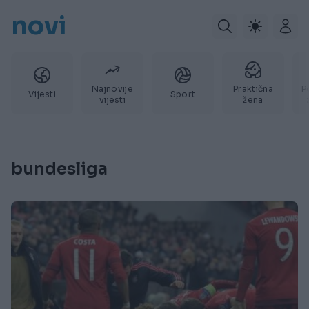
novi
Najnovije
Praktična
P
Vijesti
Sport
vijesti
žena
bundesliga