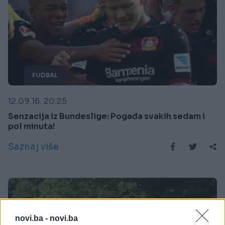
FUDBAL
12.09.16. 20:25
Senzacija iz Bundeslige: Pogađa svakih sedam i
pol minuta!
Saznaj više
novi.ba -
novi.ba