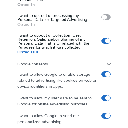
Opted In
I want to opt-out of processing my
Personal Data for Targeted Advertising.
Opted In
I want to opt-out of Collection, Use,
Retention, Sale, and/or Sharing of my
Personal Data that Is Unrelated with the
Purposes for which it was collected.
FUDBAL
Opted Out
10.09.16. 17:35
Google consents
Novi gol sjajnog Vedada Ibiševića u pobjedi
I want to allow Google to enable storage
Herthe, mitski preokret Leverkusena
related to advertising like cookies on web or
device identifiers in apps.
Saznaj više
I want to allow my user data to be sent to
Google for online advertising purposes.
I want to allow Google to send me
personalized advertising.