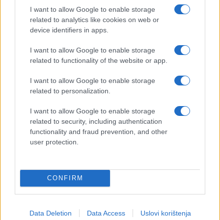
I want to allow Google to enable storage
related to analytics like cookies on web or
device identifiers in apps.
I want to allow Google to enable storage
related to functionality of the website or app.
I want to allow Google to enable storage
FUDBAL
related to personalization.
I want to allow Google to enable storage
09.09.16. 22:29
related to security, including authentication
Bayern teško ali zasluženo slavio na teškom
functionality and fraud prevention, and other
gostovanju u Gelsenkirchenu
user protection.
Saznaj više
CONFIRM
Data Deletion
Data Access
Uslovi korištenja