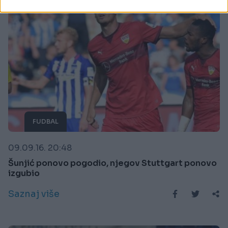
FUDBAL
09.09.16. 20:48
Šunjić ponovo pogodio, njegov Stuttgart ponovo
izgubio
Saznaj više