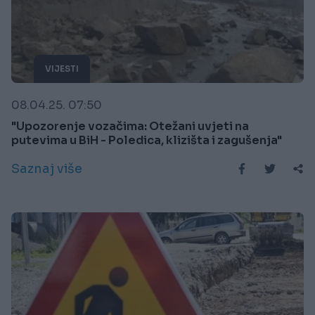
VIJESTI
08.04.25. 07:50
"Upozorenje vozačima: Otežani uvjeti na
putevima u BiH - Poledica, klizišta i zagušenja"
Saznaj više