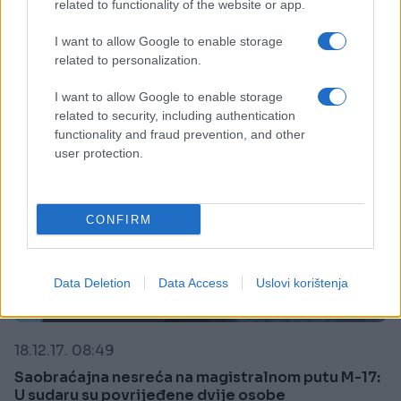
related to functionality of the website or app.
Saznaj više
I want to allow Google to enable storage
related to personalization.
I want to allow Google to enable storage
related to security, including authentication
functionality and fraud prevention, and other
user protection.
CONFIRM
Data Deletion
Data Access
Uslovi korištenja
CRNA HRONIKA
18.12.17. 08:49
Saobraćajna nesreća na magistralnom putu M-17:
U sudaru su povrijeđene dvije osobe