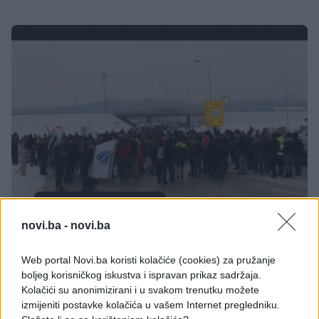
BOSNA I HERCEGOVINA
novi.ba -
novi.ba
28.02.18. 17:15
Web portal Novi.ba koristi kolačiće (cookies) za pružanje
I dalje u prekidu saobraćaj na pojedinim
boljeg korisničkog iskustva i ispravan prikaz sadržaja.
dionicama u BiH
Kolačići su anonimizirani i u svakom trenutku možete
izmijeniti postavke kolačića u vašem Internet pregledniku.
Saznaj više