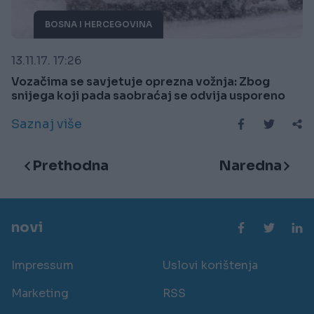
BOSNA I HERCEGOVINA
13.11.17. 17:26
Vozačima se savjetuje oprezna vožnja: Zbog
snijega koji pada saobraćaj se odvija usporeno
Saznaj više
Prethodna
Naredna
novi
Impressum
Uslovi korištenja
Marketing
RSS