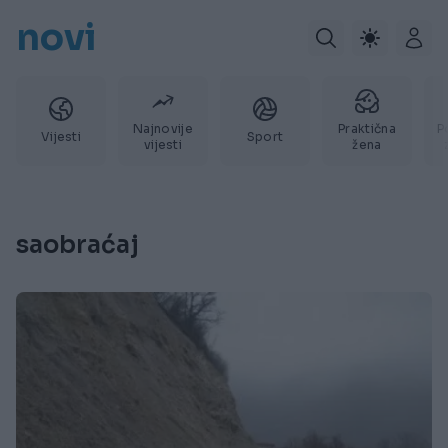
novi
Najnovije
Praktična
P
Vijesti
Sport
vijesti
žena
saobraćaj