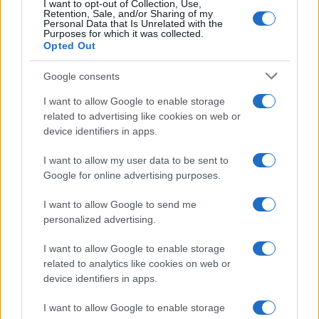
I want to opt-out of Collection, Use,
Retention, Sale, and/or Sharing of my
Personal Data that Is Unrelated with the
Purposes for which it was collected.
Opted Out
Google consents
I want to allow Google to enable storage
related to advertising like cookies on web or
device identifiers in apps.
I want to allow my user data to be sent to
Google for online advertising purposes.
I want to allow Google to send me
personalized advertising.
REGION
I want to allow Google to enable storage
02.01.18. 09:24
related to analytics like cookies on web or
VOZAČI OPREZ! STRPLJIVO ZA VOLANOM AKO SE
device identifiers in apps.
VRAĆATE SA PRAZNIČNOG ODMORA: Ludnica na
putevima i granicama, kiša otežava saobraćaj
I want to allow Google to enable storage