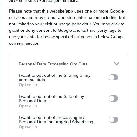
Slažete li se sa korištenjem kolačića?
Please note that this website/app uses one or more Google
services and may gather and store information including but
not limited to your visit or usage behaviour. You may click to
grant or deny consent to Google and its third-party tags to
use your data for below specified purposes in below Google
consent section.
Personal Data Processing Opt Outs
I want to opt-out of the Sharing of my
personal data.
Opted In
REGION
I want to opt-out of the Sale of my
Personal Data.
Opted In
19.02.18. 08:44
Velika bura otežava saobraćaj, popodne stiže
I want to opt-out of processing my
Personal Data for Targeted Advertising.
snijeg u unutrašnjosti
Opted In
Saznaj više