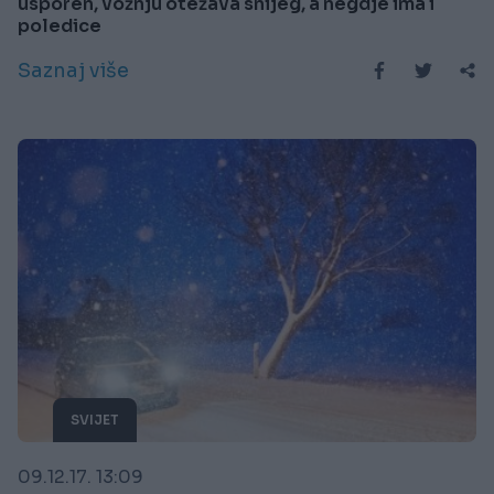
usporen, vožnju otežava snijeg, a negdje ima i
poledice
Saznaj više
SVIJET
09.12.17. 13:09