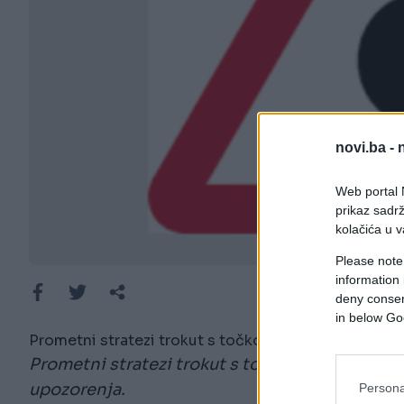
novi.ba -
Web portal N
prikaz sadrž
kolačića u v
Please note
information 
deny consent
in below Go
Prometni stratezi trokut s točkom sada smatraju ne
Prometni stratezi trokut s točkom sada smatr
upozorenja.
Persona