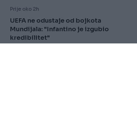
Prije oko 2h
UEFA ne odustaje od bojkota
Mundijala: "Infantino je izgubio
kredibilitet"
Saznaj više
novi
Impressum