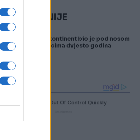
NAJČITANIJE
1
Osmi kontinent bio je pod nosom
naučnicima dvjesto godina