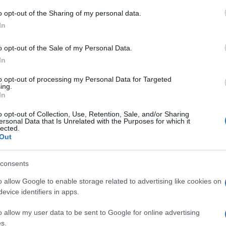
o opt-out of the Sharing of my personal data.
 prometni znak odobrilo je britansko
In
vljao se na mjestima gdje su se često događale
o opt-out of the Sale of my Personal Data.
In
jenjem na kojoj je pisalo 'accident black spot'.
to opt-out of processing my Personal Data for Targeted
prez ubrzo je postao popularan diljem svijeta, n
ing.
In
.
o opt-out of Collection, Use, Retention, Sale, and/or Sharing
raju nepotrebnim uz sve ostale novije znakove
ersonal Data that Is Unrelated with the Purposes for which it
lected.
Out
j se znak može pronaći još samo u Hong Kongu i
consents
o allow Google to enable storage related to advertising like cookies on
evice identifiers in apps.
o allow my user data to be sent to Google for online advertising
s.