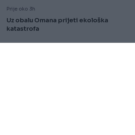
Prije oko 3h
Uz obalu Omana prijeti ekološka
katastrofa
Saznaj više
FOLLOW
Marketing