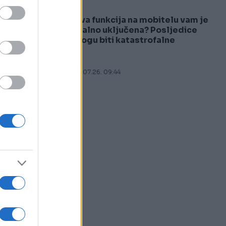
Ova funkcija na mobitelu vam je
5
stalno uključena? Posljedice
mogu biti katastrofalne
25.07.26. 09:44
o