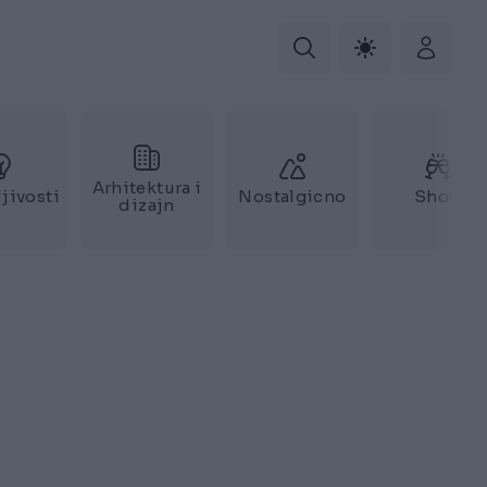
Arhitektura i
jivosti
Nostalgicno
Show
dizajn