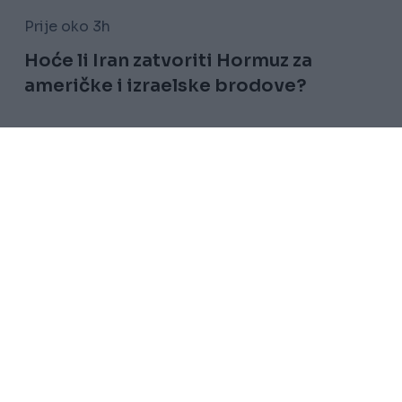
Prije oko 3h
Hoće li Iran zatvoriti Hormuz za
američke i izraelske brodove?
Saznaj više
Uslovi korištenja