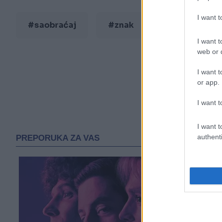
I want 
#saobraćaj
#znak
I want t
web or d
I want t
or app.
I want t
I want t
authenti