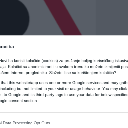
novi.ba
ovi.ba koristi kolačiće (cookies) za pružanje boljeg korisničkog iskustv
aja. Kolačići su anonimizirani i u svakom trenutku možete izmijeniti po
ašem Internet pregledniku. Slažete li se sa korištenjem kolačića?
 that this website/app uses one or more Google services and may gath
including but not limited to your visit or usage behaviour. You may click 
 to Google and its third-party tags to use your data for below specifi
ogle consent section.
potrebnim uz sve ostale novije znakove upozorenja.
aju nepotrebnim uz sve ostale novije znakove
l Data Processing Opt Outs