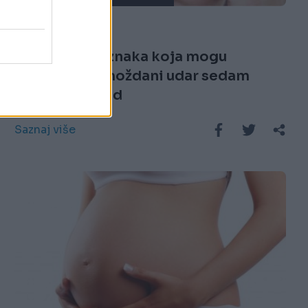
11.03.25. 08:03
Tri neobična znaka koja mogu
ukazivati na moždani udar sedam
dana unaprijed
Saznaj više