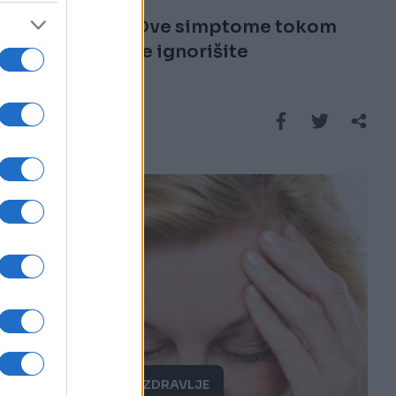
Masna jetra: Ove simptome tokom
noći nikako ne ignorišite
Saznaj više
PORODICA I ZDRAVLJE