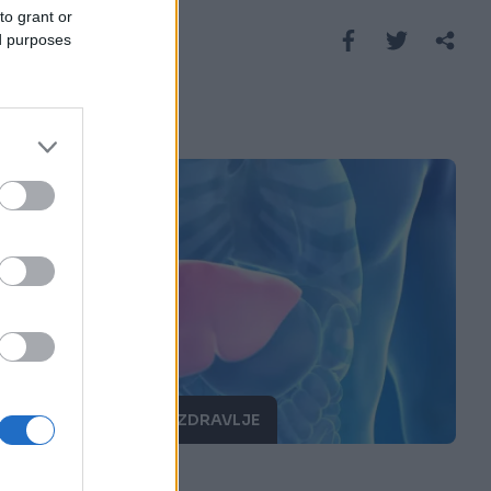
to grant or
Saznaj više
ed purposes
PORODICA I ZDRAVLJE
17.06.25. 09:14