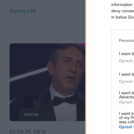
information 
Saznaj više
deny consent
in below Go
Persona
I want t
Opted 
I want t
Opted 
I want 
Advertis
Opted 
I want t
SHOW
of my P
was col
Opted 
22.09.25. 09:12