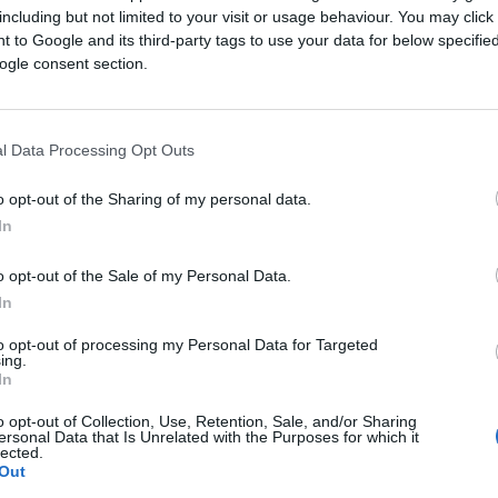
including but not limited to your visit or usage behaviour. You may click 
Saznaj više
 to Google and its third-party tags to use your data for below specifi
ogle consent section.
l Data Processing Opt Outs
o opt-out of the Sharing of my personal data.
In
o opt-out of the Sale of my Personal Data.
In
to opt-out of processing my Personal Data for Targeted
ing.
In
o opt-out of Collection, Use, Retention, Sale, and/or Sharing
PORODICA I ZDRAVLJE
ersonal Data that Is Unrelated with the Purposes for which it
lected.
Out
27.06.25. 14:32