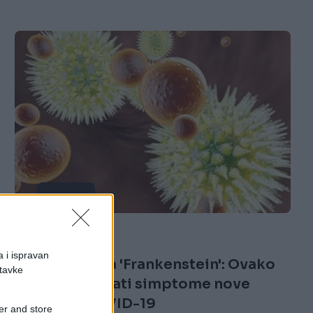
SVIJET
28.10.25. 09:48
a i ispravan
Europom hara 'Frankenstein': Ovako
stavke
ćete prepoznati simptome nove
varijante COVID-19
er and store