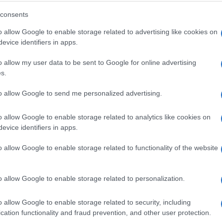
Otkrila je rak debelog crijeva s 22
consents
godine: Ovo su suptilni simptomi
o allow Google to enable storage related to advertising like cookies on
koje je IGNORISALA MJESECIMA
evice identifiers in apps.
o allow my user data to be sent to Google for online advertising
Saznaj više
s.
to allow Google to send me personalized advertising.
o allow Google to enable storage related to analytics like cookies on
evice identifiers in apps.
o allow Google to enable storage related to functionality of the website
o allow Google to enable storage related to personalization.
o allow Google to enable storage related to security, including
cation functionality and fraud prevention, and other user protection.
PORODICA I ZDRAVLJE