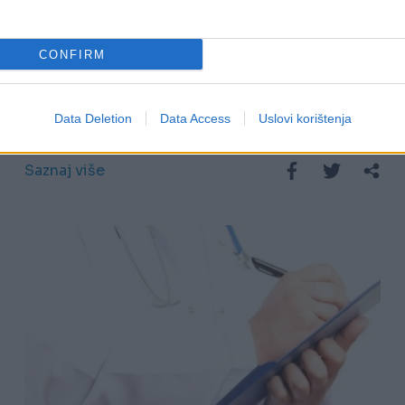
28.04.25. 09:26
CONFIRM
Doktor upozorava na simptome
srčanog udara kojima ne pridajemo
Data Deletion
Data Access
Uslovi korištenja
pažnje
Saznaj više