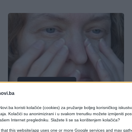
PORODICA I ZDRAVLJE
novi.ba
10.01.26. 11:55
ovi.ba koristi kolačiće (cookies) za pružanje boljeg korisničkog iskustv
Bolest od koje strahuju milioni: Ovo
aja. Kolačići su anonimizirani i u svakom trenutku možete izmijeniti po
su prvi simptomi
ašem Internet pregledniku. Slažete li se sa korištenjem kolačića?
 that this website/app uses one or more Google services and may gath