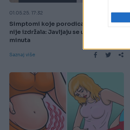
01.05.25. 17:32
Simptomi koje porodica kod Topole
nije izdržala: Javljaju se u roku od par
minuta
Saznaj više