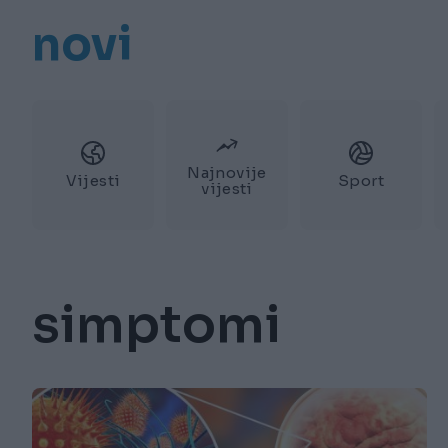
novi
Najnovije
Vijesti
Sport
vijesti
simptomi