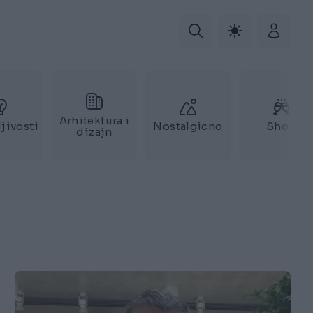
Arhitektura i
jivosti
Nostalgicno
Show
dizajn