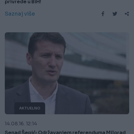
privrede u BiH!
Saznaj više
AKTUELNO
14.08.16. 12:14
Senad Šepić: Održavanjem referenduma Milorad