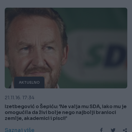
AKTUELNO
21.11.16. 17:34
Izetbegović o Šepiću: 'Ne valja mu SDA, iako mu je
omogućila da živi bolje nego najbolji branioci
zemlje, akademici i pisci!'
Saznaj više