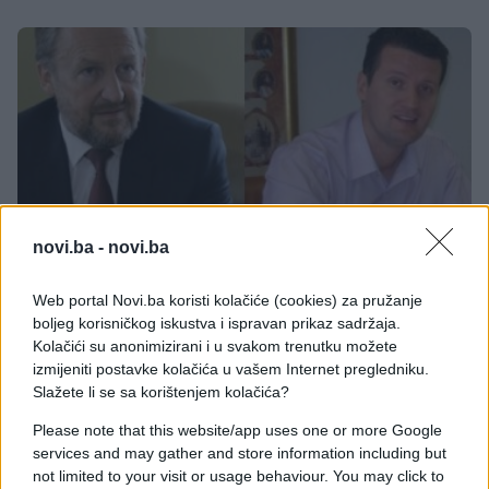
novi.ba -
novi.ba
Web portal Novi.ba koristi kolačiće (cookies) za pružanje
BOSNA I HERCEGOVINA
boljeg korisničkog iskustva i ispravan prikaz sadržaja.
Kolačići su anonimizirani i u svakom trenutku možete
23.11.16. 09:25
izmijeniti postavke kolačića u vašem Internet pregledniku.
Izetbegović i Šepić ušli u otvoreni sukob
Slažete li se sa korištenjem kolačića?
Please note that this website/app uses one or more Google
Saznaj više
services and may gather and store information including but
not limited to your visit or usage behaviour. You may click to