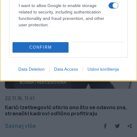
I want to allow Google to enable storage
related to security, including authentication
functionality and fraud prevention, and other
user protection.
CONFIRM
Data Deletion
Data Access
Uslovi korištenja
BOSNA I HERCEGOVINA
22.11.16. 11:41
Karić: Izetbegović otkrio ono što se odavno zna,
stranački kadrovi odlično profitiraju
Saznaj više