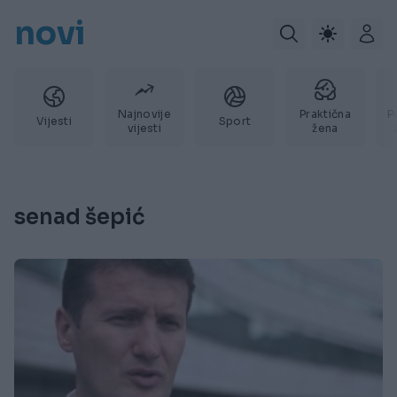
novi
Najnovije
Praktična
P
Vijesti
Sport
vijesti
žena
senad šepić