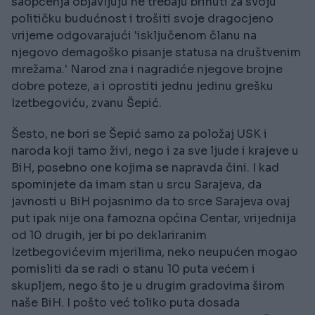
saopćenja objavljuju ne trebaju brinuti za svoju
političku budućnost i trošiti svoje dragocjeno
vrijeme odgovarajući 'isključenom članu na
njegovo demagoško pisanje statusa na društvenim
mrežama.' Narod zna i nagradiće njegove brojne
dobre poteze, a i oprostiti jednu jedinu grešku
Izetbegoviću, zvanu Šepić.
Šesto, ne bori se Šepić samo za položaj USK i
naroda koji tamo živi, nego i za sve ljude i krajeve u
BiH, posebno one kojima se napravda čini. I kad
spominjete da imam stan u srcu Sarajeva, da
javnosti u BiH pojasnimo da to srce Sarajeva ovaj
put ipak nije ona famozna općina Centar, vrijednija
od 10 drugih, jer bi po deklariranim
Izetbegovićevim mjerilima, neko neupućen mogao
pomisliti da se radi o stanu 10 puta većem i
skupljem, nego što je u drugim gradovima širom
naše BiH. I pošto već toliko puta dosada