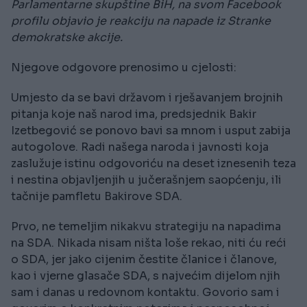
Parlamentarne skupštine BiH, na svom Facebook
profilu objavio je reakciju na napade iz Stranke
demokratske akcije.
Njegove odgovore prenosimo u cjelosti:
Umjesto da se bavi državom i rješavanjem brojnih
pitanja koje naš narod ima, predsjednik Bakir
Izetbegović se ponovo bavi sa mnom i usput zabija
autogolove. Radi našega naroda i javnosti koja
zaslužuje istinu odgovoriću na deset iznesenih teza
i nestina objavljenjih u jučerašnjem saopćenju, ili
tačnije pamfletu Bakirove SDA.
Prvo, ne temeljim nikakvu strategiju na napadima
na SDA. Nikada nisam ništa loše rekao, niti ću reći
o SDA, jer jako cijenim čestite članice i članove,
kao i vjerne glasače SDA, s najvećim dijelom njih
sam i danas u redovnom kontaktu. Govorio sam i