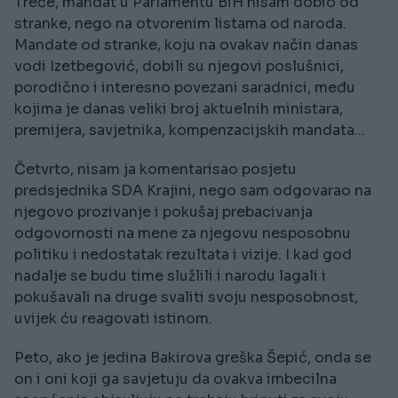
Treće, mandat u Parlamentu BiH nisam dobio od
stranke, nego na otvorenim listama od naroda.
Mandate od stranke, koju na ovakav način danas
vodi Izetbegović, dobili su njegovi poslušnici,
porodično i interesno povezani saradnici, među
kojima je danas veliki broj aktuelnih ministara,
premijera, savjetnika, kompenzacijskih mandata...
Četvrto, nisam ja komentarisao posjetu
predsjednika SDA Krajini, nego sam odgovarao na
njegovo prozivanje i pokušaj prebacivanja
odgovornosti na mene za njegovu nesposobnu
politiku i nedostatak rezultata i vizije. I kad god
nadalje se budu time služlili i narodu lagali i
pokušavali na druge svaliti svoju nesposobnost,
uvijek ću reagovati istinom.
Peto, ako je jedina Bakirova greška Šepić, onda se
on i oni koji ga savjetuju da ovakva imbecilna