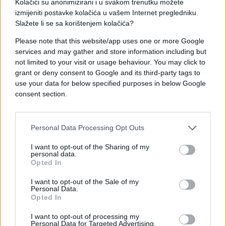
Kolačići su anonimizirani i u svakom trenutku možete
osim da pošteno radim svoj posao i budem glas
izmijeniti postavke kolačića u vašem Internet pregledniku.
naroda koji me bira i ljudi koji žive u BiH. Također,
Slažete li se sa korištenjem kolačića?
da budem političar koji će osim bošnjačkom
narodu kojem pripadam biti prihvatljiv i
Please note that this website/app uses one or more Google
nebošnjacima ne smatram neuspjehom, nego za
services and may gather and store information including but
not limited to your visit or usage behaviour. You may click to
ovu zemlju potrebnom i pozitivnom stanju, na koje
grant or deny consent to Google and its third-party tags to
bi svako dobronamjeran morao biti ponosan. Tako
use your data for below specified purposes in below Google
se jedino može izgraditi zemlja za sve nas i tako se
consent section.
najviše može pomoći svome, ali i svim drugim
narodima i građanima u BiH.
Personal Data Processing Opt Outs
Deveto, prizemni pokušaji podmetanja vezanih za
Srebrenicu ne zaslužuju nikakav komentar, jer samo
I want to opt-out of the Sharing of my
personal data.
pokazuju dokle su spremni otići autori želeći
Opted In
očuvati dostignute pozicije i pobjeći od svoje
I want to opt-out of the Sale of my
odgovornosti za stanje u kojem se nalazi danas i
Personal Data.
Srebrenica, ali i cijela BiH. S druge strane takvih
Opted In
insinuacija stoje činjenice, a to je da je Srebrenica
I want to opt-out of processing my
izgubljena na prvim izborima koje je vodio
Personal Data for Targeted Advertising.