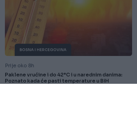
BOSNA I HERCEGOVINA
Prije oko 8h
Paklene vrućine i do 42°C i u narednim danima:
Poznato kada će pasti temperature u BiH
Saznaj više