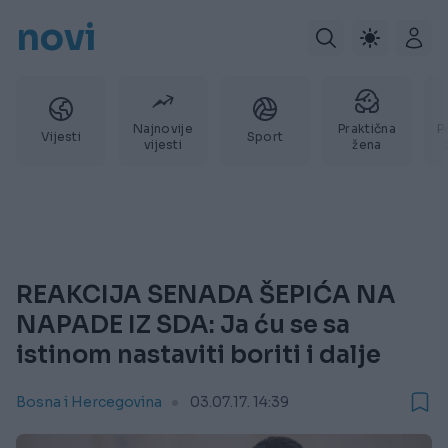
novi
Najnovije
Praktična
P
Vijesti
Sport
vijesti
žena
REAKCIJA SENADA ŠEPIĆA NA
NAPADE IZ SDA: Ja ću se sa
istinom nastaviti boriti i dalje
Bosna i Hercegovina
03.07.17. 14:39