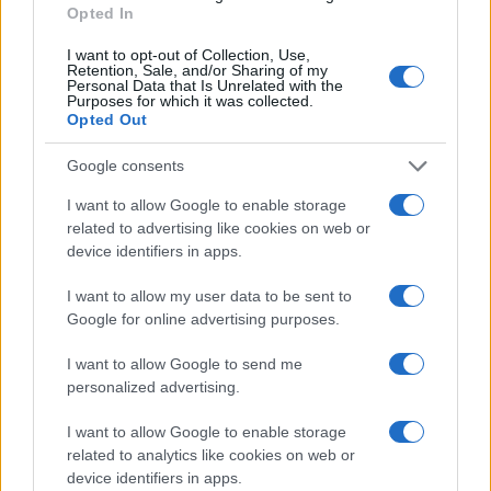
predsjednik Izetbegović i da se najviši kadrovi iz
Opted In
njegovog vrha fizički obračunavaju u tom gradu u
I want to opt-out of Collection, Use,
vjerskim objektima. To je tužna slika stanja našega
Retention, Sale, and/or Sharing of my
Personal Data that Is Unrelated with the
naroda i dometa političke vizije aktuelnog
Purposes for which it was collected.
predsjednika SDA.
Opted Out
I deseto, nemam nikakvo nezadovoljstvo i nisam
Google consents
imao želje da budem imenovan za ministra, kako bih
I want to allow Google to enable storage
realizirao ikakve lične ambicije. Samo sam želio
related to advertising like cookies on web or
odgovorno raditi i napraviti nešto za ljude koji su
device identifiers in apps.
me birali i raditi u njegovom interesu, a ne interesu
slabih, dezorjentisanih lidera. Da sam htio biti
I want to allow my user data to be sent to
Google for online advertising purposes.
Izetbegovićev poslušnik i podržavati njegove,
najčešće pogrešne političke poteze mogao sam
I want to allow Google to send me
biti imenovan. Ali ja sam smatrao da ne treba biti
personalized advertising.
snishodljiv Čoviću i popuštati mu prepuštajući
najveći broj značajnih pozicija njegovim kadrovima
I want to allow Google to enable storage
i kao potpredsjednik SDA BiH, u februaru 2015.
related to analytics like cookies on web or
device identifiers in apps.
godine sam glasao protiv takvog sporazuma i time