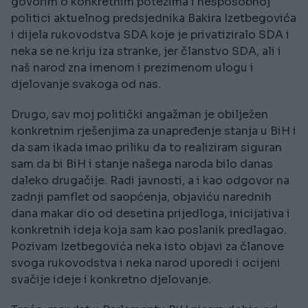
govorim o konkretnim potezima i nesposobnoj
politici aktuelnog predsjednika Bakira Izetbegovića
i dijela rukovodstva SDA koje je privatiziralo SDA i
neka se ne kriju iza stranke, jer članstvo SDA, ali i
naš narod zna imenom i prezimenom ulogu i
djelovanje svakoga od nas.
Drugo, sav moj politički angažman je obilježen
konkretnim rješenjima za unapređenje stanja u BiH i
da sam ikada imao priliku da to realiziram siguran
sam da bi BiH i stanje našega naroda bilo danas
daleko drugačije. Radi javnosti, a i kao odgovor na
zadnji pamflet od saopćenja, objaviću narednih
dana makar dio od desetina prijedloga, inicijativa i
konkretnih ideja koja sam kao poslanik predlagao.
Pozivam Izetbegovića neka isto objavi za članove
svoga rukovodstva i neka narod uporedi i ocijeni
svačije ideje i konkretno djelovanje.