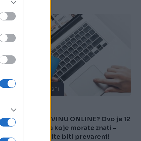
ZANIMLJIVOSTI
01.08.17. 17:38
VOLITE KUPOVINU ONLINE? Ovo je 12
zlatnih pravila koje morate znati -
ukoliko ne želite biti prevareni!