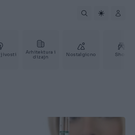
Arhitektura i
jivosti
Nostalgicno
Show
dizajn