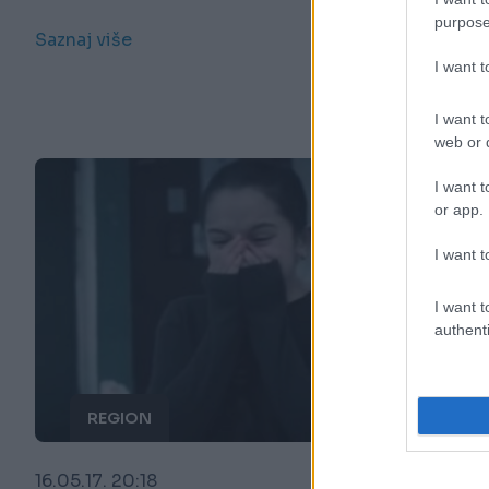
purpose
Saznaj više
I want 
I want t
web or d
I want t
or app.
I want t
I want t
authenti
REGION
16.05.17. 20:18