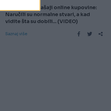
Najveći promašaji online kupovine:
Naručili su normalne stvari, a kad
vidite šta su dobili... (VIDEO)
Saznaj više