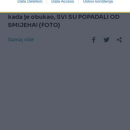
Data Deletion
Data Access
Uslovi korištenja
Naručio majicu preko interneta, a
kada je obukao, SVI SU POPADALI OD
SMIJEHA! (FOTO)
Saznaj više