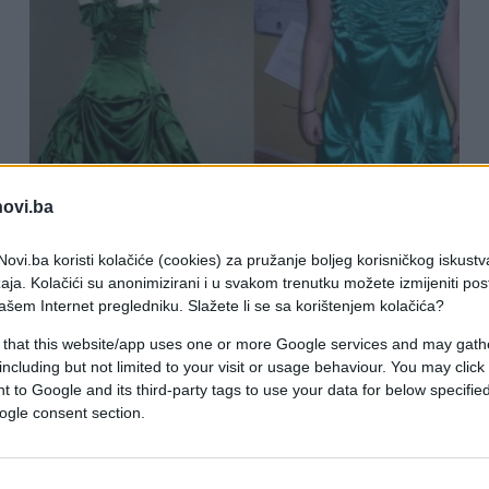
novi.ba
ZANIMLJIVOSTI
ovi.ba koristi kolačiće (cookies) za pružanje boljeg korisničkog iskustv
aja. Kolačići su anonimizirani i u svakom trenutku možete izmijeniti po
ašem Internet pregledniku. Slažete li se sa korištenjem kolačića?
04.09.17. 22:20
 that this website/app uses one or more Google services and may gath
Naručivale su vjenčanice online– A
including but not limited to your visit or usage behaviour. You may click 
DOBILE SU OVO!
 to Google and its third-party tags to use your data for below specifi
ogle consent section.
Saznaj više