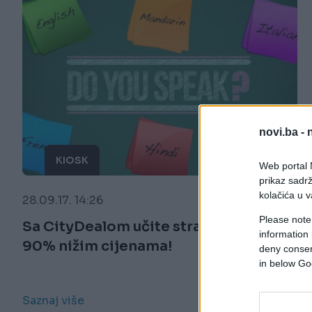
novi.ba -
KIOSK
Web portal N
prikaz sadrž
kolačića u v
28.09.17. 14:26
Please note
Sa CityDealom učite strane jezike po
information 
90% nižim cijenama!
deny consent
in below Go
Saznaj više