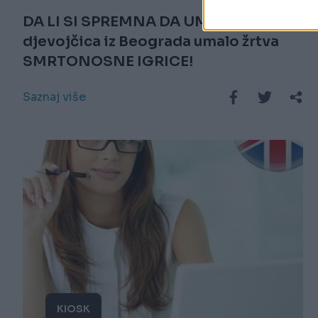
DA LI SI SPREMNA DA UMREŠ? Užas,
djevojčica iz Beograda umalo žrtva
SMRTONOSNE IGRICE!
Saznaj više
KIOSK