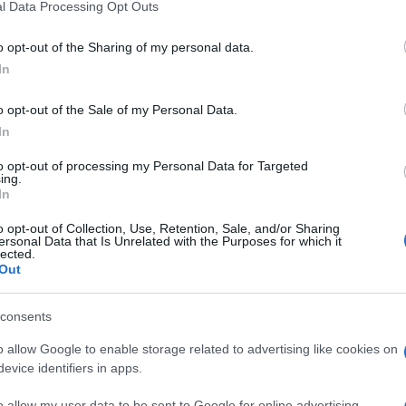
l Data Processing Opt Outs
o opt-out of the Sharing of my personal data.
In
o opt-out of the Sale of my Personal Data.
In
to opt-out of processing my Personal Data for Targeted
ing.
In
o opt-out of Collection, Use, Retention, Sale, and/or Sharing
ersonal Data that Is Unrelated with the Purposes for which it
lected.
INTERNET
Out
15.08.17. 15:30
consents
Izazov vruće vode: Online "igra" koja
o allow Google to enable storage related to advertising like cookies on
već uzima prve žrtve
evice identifiers in apps.
o allow my user data to be sent to Google for online advertising