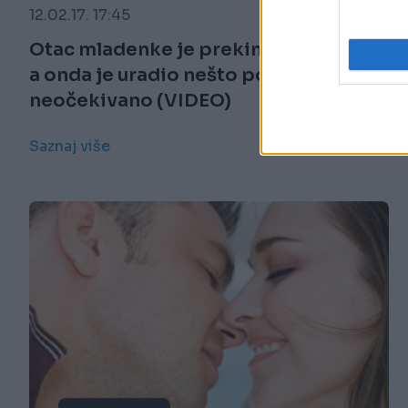
12.02.17. 17:45
Otac mladenke je prekinuo prvi ples,
a onda je uradio nešto potpuno
neočekivano (VIDEO)
Saznaj više