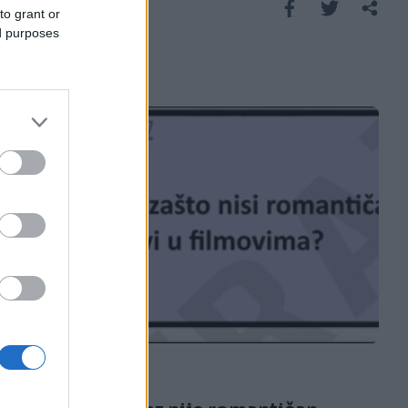
Saznaj više
to grant or
ed purposes
E BURAZ
16.02.17. 23:44