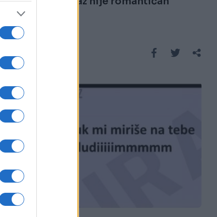
Evo zašto Buraz nije romantičan
Saznaj više
E BURAZ