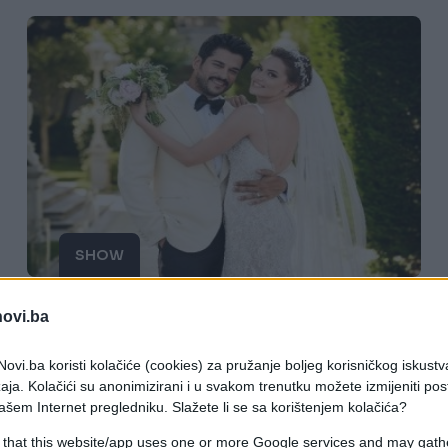
SHOW
30.06.17. 16:54
novi.ba
Oženio se Bali beg: Najljepši detalji
ovi.ba koristi kolačiće (cookies) za pružanje boljeg korisničkog iskustv
sa raskošnog i romantičnog
aja. Kolačići su anonimizirani i u svakom trenutku možete izmijeniti po
vjenčanja! (VIDEO)
ašem Internet pregledniku. Slažete li se sa korištenjem kolačića?
 that this website/app uses one or more Google services and may gath