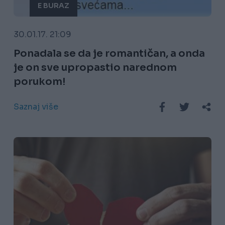
E BURAZ
30.01.17. 21:09
Ponadala se da je romantičan, a onda
je on sve upropastio narednom
porukom!
Saznaj više