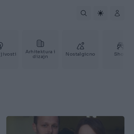
Arhitektura i
jivosti
Nostalgicno
Show
dizajn