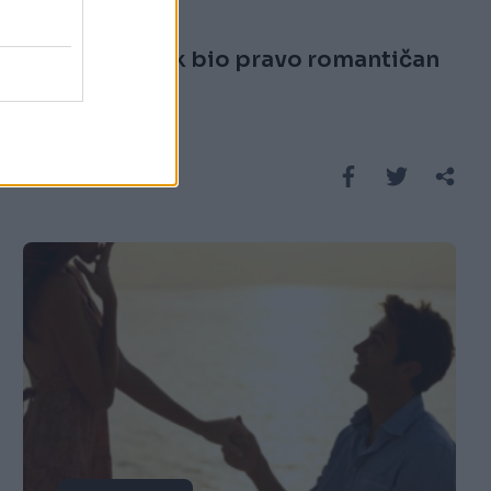
06.02.17. 23:43
Buraz je uvijek bio pravo romantičan
Saznaj više