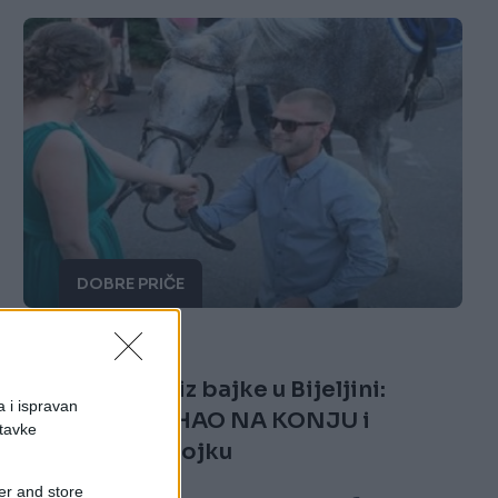
DOBRE PRIČE
30.05.17. 20:04
Vjeridba kao iz bajke u Bijeljini:
a i ispravan
Mladić DOJAHAO NA KONJU i
stavke
zaprosio djevojku
er and store