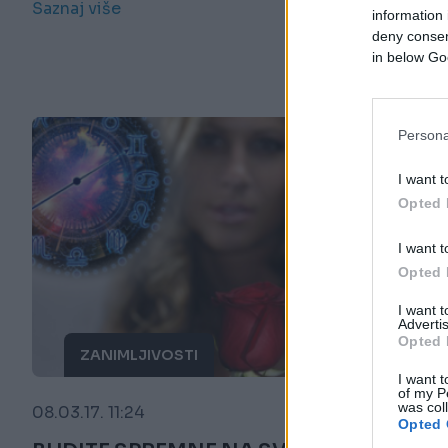
Saznaj više
information 
deny consent
in below Go
Persona
I want t
Opted 
I want t
Opted 
I want 
Advertis
Opted 
ZANIMLJIVOSTI
I want t
of my P
was col
08.03.17. 11:24
Opted 