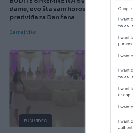
BUDITE SPREMNE NA SVE: Drage
dame, evo šta vam horoskop
Google 
predviđa za Dan žena
I want t
web or d
Saznaj više
I want t
purpose
I want 
I want t
web or d
I want t
or app.
I want t
FUN VIDEO
I want t
authenti