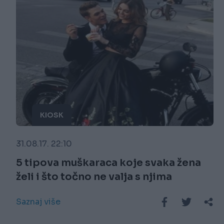
KIOSK
31.08.17. 22:10
5 tipova muškaraca koje svaka žena
želi i što točno ne valja s njima
Saznaj više