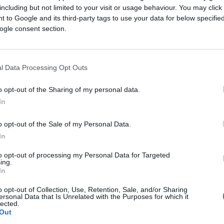
Saznaj više
including but not limited to your visit or usage behaviour. You may click 
 to Google and its third-party tags to use your data for below specifi
ogle consent section.
l Data Processing Opt Outs
o opt-out of the Sharing of my personal data.
In
o opt-out of the Sale of my Personal Data.
In
to opt-out of processing my Personal Data for Targeted
ing.
In
E BURAZ
o opt-out of Collection, Use, Retention, Sale, and/or Sharing
ersonal Data that Is Unrelated with the Purposes for which it
lected.
04.03.17. 23:29
Out