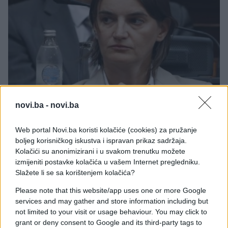
novi.ba -
novi.ba
REGION
Web portal Novi.ba koristi kolačiće (cookies) za pružanje
29.06.17. 19:42
boljeg korisničkog iskustva i ispravan prikaz sadržaja.
Skupština Srbije izglasala Anu Brnabić za
Kolačići su anonimizirani i u svakom trenutku možete
premijera, večeras polaganje zakletve u 20 sati
izmijeniti postavke kolačića u vašem Internet pregledniku.
Slažete li se sa korištenjem kolačića?
Saznaj više
Please note that this website/app uses one or more Google
services and may gather and store information including but
not limited to your visit or usage behaviour. You may click to
grant or deny consent to Google and its third-party tags to