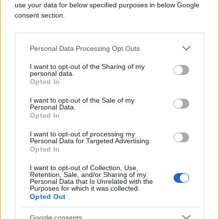
use your data for below specified purposes in below Google
consent section.
Personal Data Processing Opt Outs
I want to opt-out of the Sharing of my
personal data.
Opted In
I want to opt-out of the Sale of my
Personal Data.
BOSNA I HERCEGOVINA
Opted In
22.06.17. 16:09
I want to opt-out of processing my
Personal Data for Targeted Advertising.
Izabran novi predsjednik Skupštine opštine
Opted In
Srebrenica
I want to opt-out of Collection, Use,
Retention, Sale, and/or Sharing of my
Saznaj više
Personal Data that Is Unrelated with the
Purposes for which it was collected.
Opted Out
Google consents