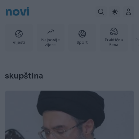
novi
Najnovije
Praktična
P
Vijesti
Sport
vijesti
žena
skupština