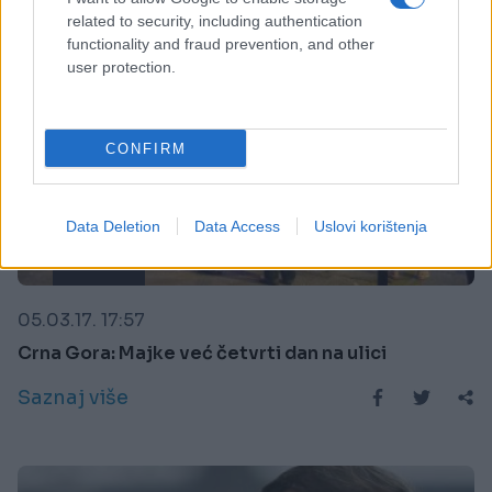
related to security, including authentication
functionality and fraud prevention, and other
user protection.
CONFIRM
Data Deletion
Data Access
Uslovi korištenja
REGION
05.03.17. 17:57
Crna Gora: Majke već četvrti dan na ulici
Saznaj više