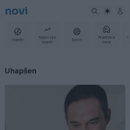
novi
Najnovije
Praktična
P
Vijesti
Sport
vijesti
žena
Uhapšen