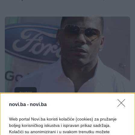
SHOW
novi.ba -
novi.ba
07.10.17. 21:26
Slavni pjevač uhapšen jer je NAKON KONCERTA
Web portal Novi.ba koristi kolačiće (cookies) za pružanje
SILOVAO DJEVOJKU
boljeg korisničkog iskustva i ispravan prikaz sadržaja.
Kolačići su anonimizirani i u svakom trenutku možete