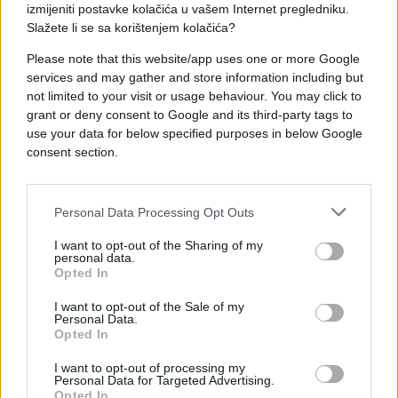
Saznaj više
izmijeniti postavke kolačića u vašem Internet pregledniku.
Slažete li se sa korištenjem kolačića?
Please note that this website/app uses one or more Google
services and may gather and store information including but
not limited to your visit or usage behaviour. You may click to
grant or deny consent to Google and its third-party tags to
use your data for below specified purposes in below Google
consent section.
Personal Data Processing Opt Outs
I want to opt-out of the Sharing of my
personal data.
Opted In
REGION
I want to opt-out of the Sale of my
Personal Data.
05.10.17. 17:06
Opted In
POLICAJAC DILER: Kolege ga uhvatile dok je
I want to opt-out of processing my
prodavao marihuanu, a onda je pokušao da se
Personal Data for Targeted Advertising.
"izvadi" na smiješan način
Opted In