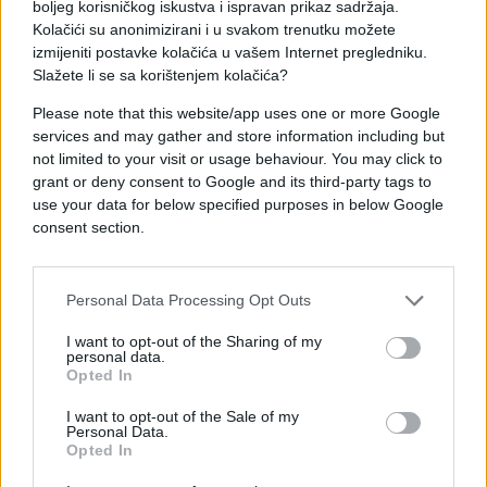
boljeg korisničkog iskustva i ispravan prikaz sadržaja.
Kolačići su anonimizirani i u svakom trenutku možete
Prema još nepotvrđenim informacijama, žrtva
izmijeniti postavke kolačića u vašem Internet pregledniku.
ubistva je sarajevska novinarka Elma Godinjak.
Slažete li se sa korištenjem kolačića?
Kako nezvanično saznaje Istraga, Prusac je prijetio
Please note that this website/app uses one or more Google
Godinjak od koje se razveo prije nekoliko mjeseci,
services and may gather and store information including but
nakon čega je dobio sudsku mjeru zabrane prilaska
not limited to your visit or usage behaviour. You may click to
bivšoj supruzi. Nažalost, to ga nije spriječilo u
grant or deny consent to Google and its third-party tags to
namjeri da izvrši zločin.
use your data for below specified purposes in below Google
consent section.
Personal Data Processing Opt Outs
I want to opt-out of the Sharing of my
#Uhapšen
#sarajevo
personal data.
Opted In
I want to opt-out of the Sale of my
POVEZANO
Personal Data.
Opted In
Svijet