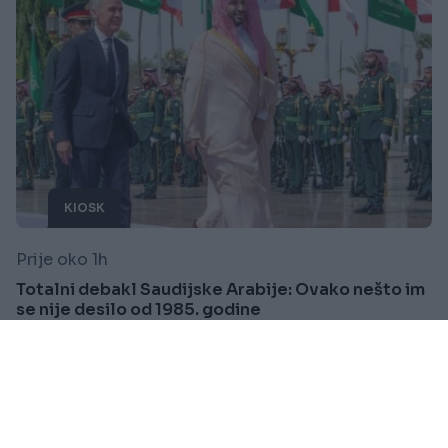
KIOSK
Prije oko 1h
Totalni debakl Saudijske Arabije: Ovako nešto im
se nije desilo od 1985. godine
Saznaj više