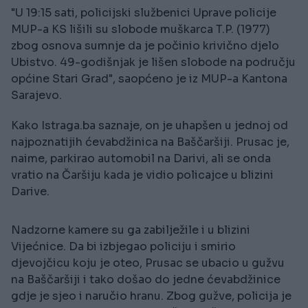
"U 19:15 sati, policijski službenici Uprave policije
MUP-a KS lišili su slobode muškarca T.P. (1977)
zbog osnova sumnje da je počinio krivično djelo
Ubistvo. 49-godišnjak je lišen slobode na području
općine Stari Grad", saopćeno je iz MUP-a Kantona
Sarajevo.
Kako Istraga.ba saznaje, on je uhapšen u jednoj od
najpoznatijih ćevabdžinica na Baščaršiji. Prusac je,
naime, parkirao automobil na Darivi, ali se onda
vratio na Čaršiju kada je vidio policajce u blizini
Darive.
Nadzorne kamere su ga zabilježile i u blizini
Vijećnice. Da bi izbjegao policiju i smirio
djevojčicu koju je oteo, Prusac se ubacio u gužvu
na Baščaršiji i tako došao do jedne ćevabdžinice
gdje je sjeo i naručio hranu. Zbog gužve, policija je