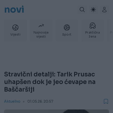
novi
Najnovije
Praktična
P
Vijesti
Sport
vijesti
žena
Stravični detalji: Tarik Prusac
uhapšen dok je jeo ćevape na
Baščaršiji
Aktuelno
01.05.26. 20:57