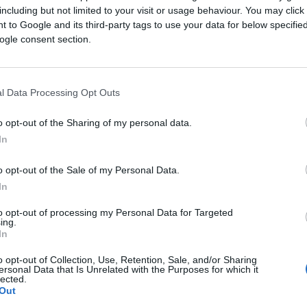
Saznaj više
including but not limited to your visit or usage behaviour. You may click 
 to Google and its third-party tags to use your data for below specifi
ogle consent section.
l Data Processing Opt Outs
o opt-out of the Sharing of my personal data.
In
o opt-out of the Sale of my Personal Data.
In
to opt-out of processing my Personal Data for Targeted
ing.
In
KUHARICA
o opt-out of Collection, Use, Retention, Sale, and/or Sharing
ersonal Data that Is Unrelated with the Purposes for which it
lected.
19.02.15. 15:30
Out