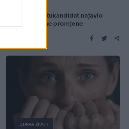
19.02.15. 14:45
Blatterov protukandidat najavio
revolucionarne promjene
Saznaj više
ZDRAV ŽIVOT