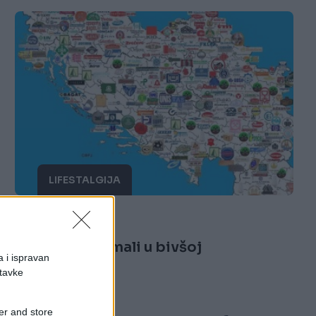
LIFESTALGIJA
19.02.15. 15:37
Šta smo sve imali u bivšoj
a i ispravan
Jugoslaviji?
stavke
er and store