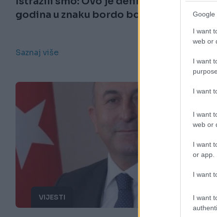
Istražili smo: Ovo je definitivno
godina u znaku bordo boje
Google 
I want t
web or d
Saznaj više
I want t
purpose
I want 
I want t
web or d
I want t
or app.
I want t
VIJESTI
I want t
authenti