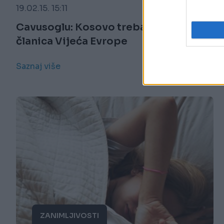
19.02.15. 15:11
Cavusoglu: Kosovo treba da bude
članica Vijeća Evrope
Saznaj više
ZANIMLJIVOSTI