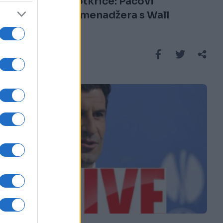
Zapanjujuće otkriće: Pacovi
uspješniji od menadžera s Wall
Streeta
Saznaj više
FUDBAL