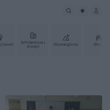
Arhitektura i
jivosti
Nostalgicno
Show
dizajn