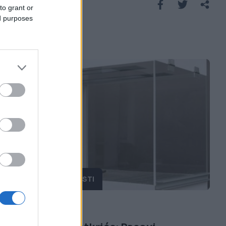
Saznaj više
to grant or
ed purposes
ZANIMLJIVOSTI
19.02.15. 15:13