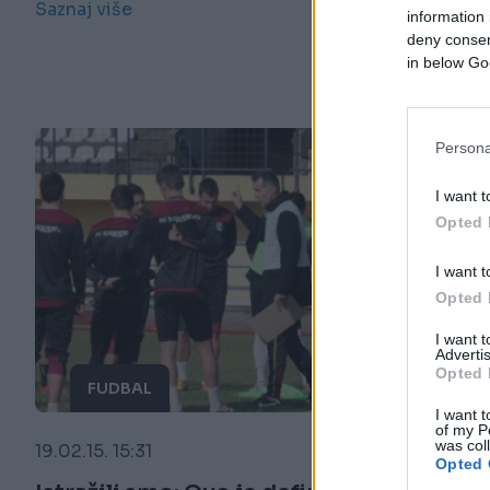
Saznaj više
information 
deny consent
in below Go
Persona
I want t
Opted 
I want t
Opted 
I want 
Advertis
Opted 
FUDBAL
I want t
of my P
was col
19.02.15. 15:31
Opted 