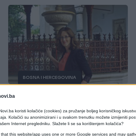
BOSNA I HERCEGOVINA
19.02.15. 15:37
novi.ba
Martina Mlinarević Sopta: "Žao mi je
ovi.ba koristi kolačiće (cookies) za pružanje boljeg korisničkog iskustv
svakog tko nije nikad živio i volio u
aja. Kolačići su anonimizirani i u svakom trenutku možete izmijeniti po
Mostaru".
ašem Internet pregledniku. Slažete li se sa korištenjem kolačića?
 that this website/app uses one or more Google services and may gath