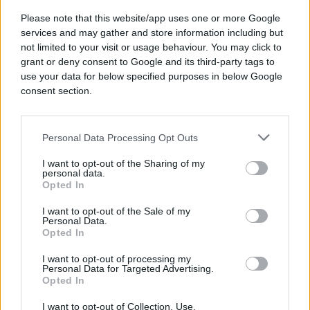
Please note that this website/app uses one or more Google
services and may gather and store information including but
not limited to your visit or usage behaviour. You may click to
grant or deny consent to Google and its third-party tags to
use your data for below specified purposes in below Google
consent section.
Personal Data Processing Opt Outs
I want to opt-out of the Sharing of my
personal data.
Opted In
SHOW
I want to opt-out of the Sale of my
Personal Data.
Opted In
22.03.17. 19:00
I want to opt-out of processing my
U PROZIRNOJ HALJINI I BEZ GRUDNJAKA: Dara
Personal Data for Targeted Advertising.
objavila fotografiju i ZAPALILA INTERNET!
Opted In
Saznaj više
I want to opt-out of Collection, Use,