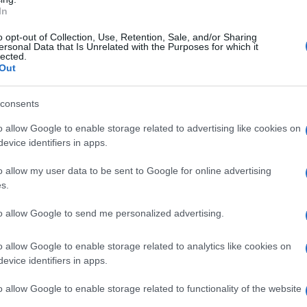
In
Saznaj više
o opt-out of Collection, Use, Retention, Sale, and/or Sharing
ersonal Data that Is Unrelated with the Purposes for which it
lected.
Out
consents
o allow Google to enable storage related to advertising like cookies on
evice identifiers in apps.
o allow my user data to be sent to Google for online advertising
s.
to allow Google to send me personalized advertising.
o allow Google to enable storage related to analytics like cookies on
evice identifiers in apps.
VIDEO
o allow Google to enable storage related to functionality of the website
16.12.16. 22:20