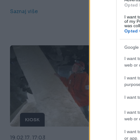
Opted 
Saznaj više
I want t
of my P
was col
Opted 
Google 
I want t
web or d
I want t
purpose
I want 
I want t
web or d
KIOSK
I want t
19.02.17. 17:03
or app.