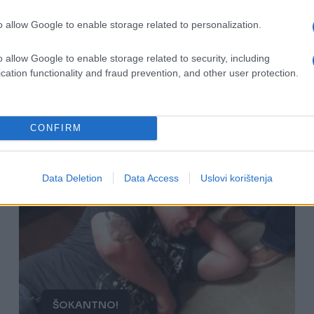
Izgleda kao obična mala kućica, no
o allow Google to enable storage related to personalization.
kada vidite njenu unutrašnjost
oduševit ćete se (VIDEO)
o allow Google to enable storage related to security, including
cation functionality and fraud prevention, and other user protection.
Saznaj više
CONFIRM
Data Deletion
Data Access
Uslovi korištenja
ŠOKANTNO!