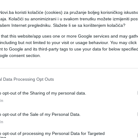
ovi.ba koristi kolačiće (cookies) za pružanje boljeg korisničkog iskustv
aja. Kolačići su anonimizirani i u svakom trenutku možete izmijeniti po
ašem Internet pregledniku. Slažete li se sa korištenjem kolačića?
 that this website/app uses one or more Google services and may gath
including but not limited to your visit or usage behaviour. You may click 
 to Google and its third-party tags to use your data for below specifi
ogle consent section.
l Data Processing Opt Outs
VIDEO
o opt-out of the Sharing of my personal data.
In
14.06.17. 00:04
o opt-out of the Sale of my Personal Data.
Postavili su kameru ispred pećine a
In
ono što su snimili ostavit će vas bez
teksta (VIDEO)
to opt-out of processing my Personal Data for Targeted
ing.