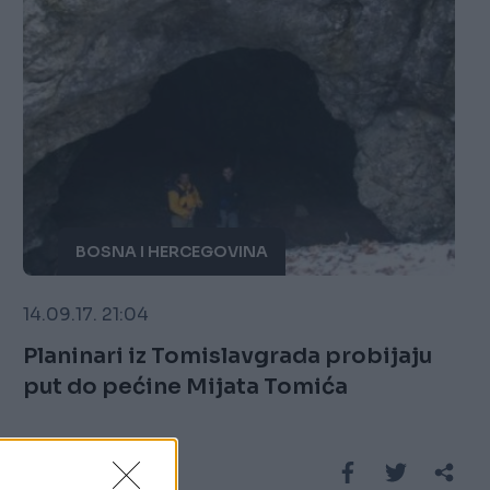
BOSNA I HERCEGOVINA
14.09.17. 21:04
Planinari iz Tomislavgrada probijaju
put do pećine Mijata Tomića
Saznaj više