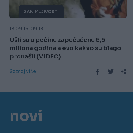
ZANIMLJIVOSTI
18.09.16. 09:13
Ušli su u pećinu zapečaćenu 5,5
miliona godina a evo kakvo su blago
pronašli (VIDEO)
Saznaj više
novi