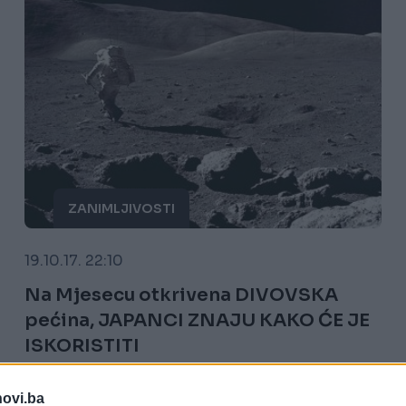
ZANIMLJIVOSTI
19.10.17. 22:10
Na Mjesecu otkrivena DIVOVSKA
pećina, JAPANCI ZNAJU KAKO ĆE JE
ISKORISTITI
Saznaj više
novi.ba