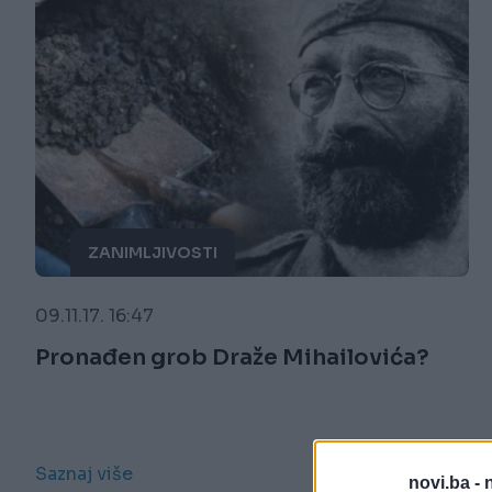
ZANIMLJIVOSTI
09.11.17. 16:47
Pronađen grob Draže Mihailovića?
Saznaj više
novi.ba -