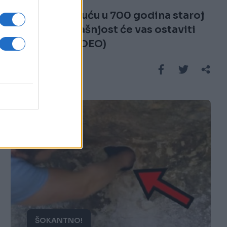
Napravio je kuću u 700 godina staroj
pećini: Unutrašnjost će vas ostaviti
bez riječi! (VIDEO)
Saznaj više
ŠOKANTNO!