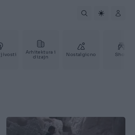
Arhitektura i
jivosti
Nostalgicno
Show
dizajn