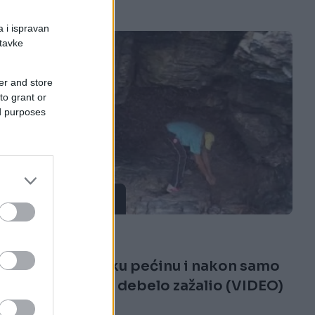
a i ispravan
stavke
er and store
to grant or
ed purposes
ŠOKANTNO!
30.03.17. 18:19
Ušao je u veliku pećinu i nakon samo
par trenutaka debelo zažalio (VIDEO)