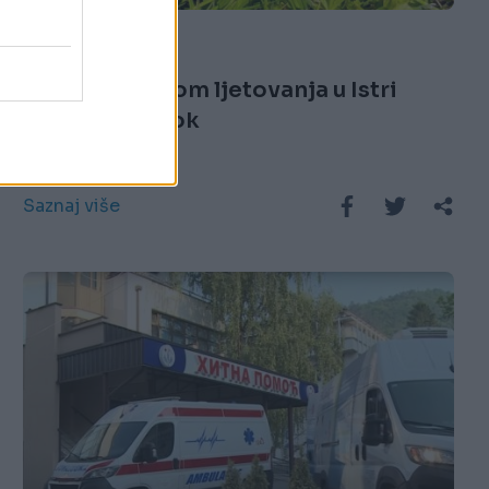
19.08.25. 20:13
Dijete (7) tokom ljetovanja u Istri
ugrizao poskok
Saznaj više