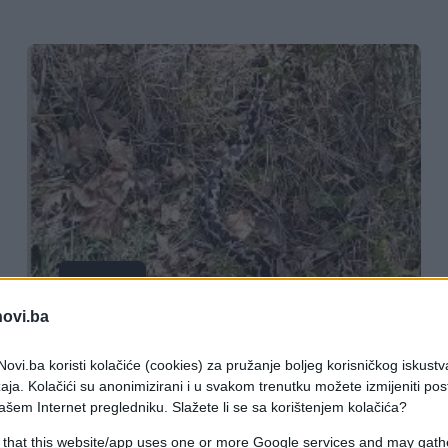
VIJESTI
novi.ba
18.04.26. 15:29
ovi.ba koristi kolačiće (cookies) za pružanje boljeg korisničkog iskustv
Povećan broj zmija u ovom dijelu BiH
aja. Kolačići su anonimizirani i u svakom trenutku možete izmijeniti po
ašem Internet pregledniku. Slažete li se sa korištenjem kolačića?
 that this website/app uses one or more Google services and may gath