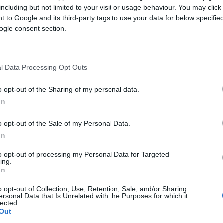
including but not limited to your visit or usage behaviour. You may click 
Saznaj više
 to Google and its third-party tags to use your data for below specifi
ogle consent section.
l Data Processing Opt Outs
o opt-out of the Sharing of my personal data.
In
o opt-out of the Sale of my Personal Data.
In
to opt-out of processing my Personal Data for Targeted
ing.
In
o opt-out of Collection, Use, Retention, Sale, and/or Sharing
KIOSK
ersonal Data that Is Unrelated with the Purposes for which it
lected.
Out
06.02.26. 22:21