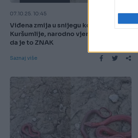
07.10.25. 10:45
Viđena zmija u snijegu kod
Kuršumlije, narodno vjerovanje kaže
da je to ZNAK
Saznaj više