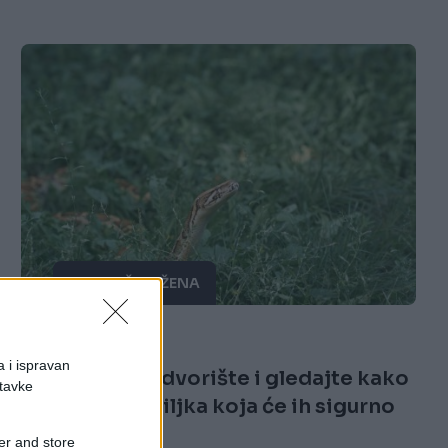
PRAKTIČNA ŽENA
10.03.26. 20:21
a i ispravan
Stavite ovo u dvorište i gledajte kako
stavke
zmije bježe: Biljka koja će ih sigurno
otjerati!
er and store