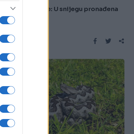
Vjerovali ili ne: U snijegu pronađena
zmija (FOTO)
Saznaj više
REGION