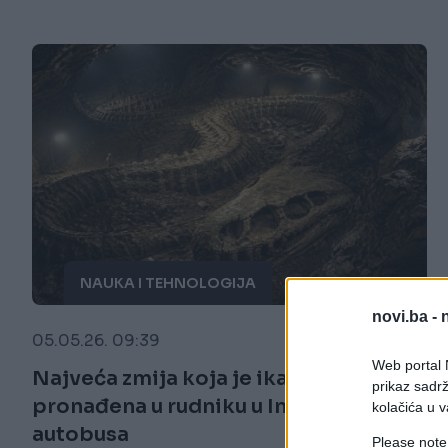
NAUKA I TEHNOLOGIJA
novi.ba -
05.05.26. 09:39
Web portal N
Najveća zmija koja je ikad živjela
prikaz sadrž
pronađena u rudniku u Indiji - duža od
kolačića u v
autobusa
Please note