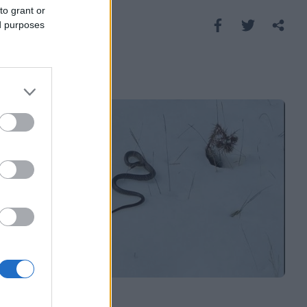
to grant or
Saznaj više
ed purposes
REGION
07.10.25. 10:59