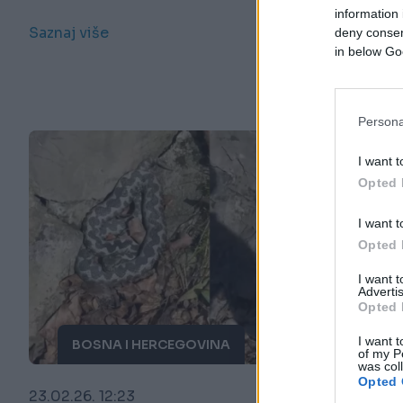
information 
Saznaj više
deny consent
in below Go
Persona
I want t
Opted 
I want t
Opted 
I want 
Advertis
Opted 
I want t
BOSNA I HERCEGOVINA
of my P
was col
Opted 
23.02.26. 12:23