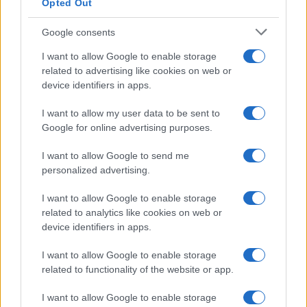
Opted Out
Google consents
I want to allow Google to enable storage
related to advertising like cookies on web or
device identifiers in apps.
I want to allow my user data to be sent to
Google for online advertising purposes.
I want to allow Google to send me
personalized advertising.
VIDEO
I want to allow Google to enable storage
25.01.17. 20:32
related to analytics like cookies on web or
Djed od 80 godina uzeo mikrofon u ruke, a kada je
device identifiers in apps.
pustio glas svi su zanijemili (VIDEO)
I want to allow Google to enable storage
Saznaj više
related to functionality of the website or app.
I want to allow Google to enable storage