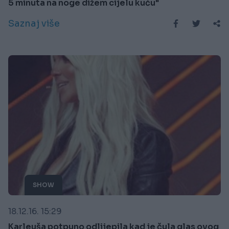
5 minuta na noge dižem cijelu kuću"
Saznaj više
SHOW
18.12.16. 15:29
Karleuša potpuno odlijepila kad je čula glas ovog