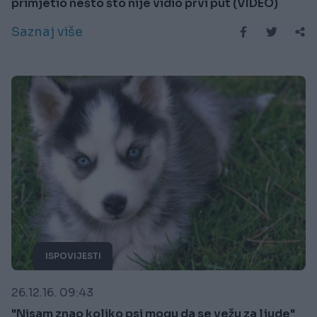
primjetio nešto što nije vidio prvi put (VIDEO)
Saznaj više
ISPOVIJESTI
26.12.16. 09:43
"Nisam znao koliko psi mogu da se vežu za ljude"