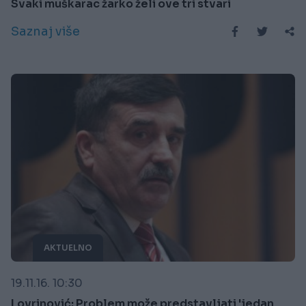
Svaki muškarac žarko želi ove tri stvari
Saznaj više
AKTUELNO
19.11.16. 10:30
Lovrinović: Problem može predstavljati 'jedan