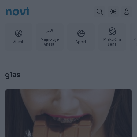
novi
Najnovije
Praktična
P
Vijesti
Sport
vijesti
žena
glas