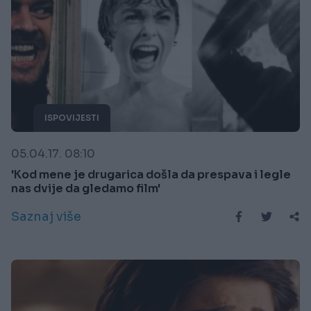
ISPOVIJESTI
05.04.17. 08:10
'Kod mene je drugarica došla da prespava i legle
nas dvije da gledamo film'
Saznaj više