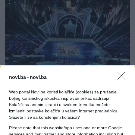
SHOW
novi.ba -
novi.ba
19.02.17. 15:32
Web portal Novi.ba koristi kolačiće (cookies) za pružanje
``Ništa ti večeras ne ide od ruke, ali izgledaš kao
boljeg korisničkog iskustva i ispravan prikaz sadržaja.
milion dolara``: Ova djevojka je imala muke s
Kolačići su anonimizirani i u svakom trenutku možete
glasom, ali je prava bomba (FOTO)
izmijeniti postavke kolačića u vašem Internet pregledniku.
Saznaj više
Slažete li se sa korištenjem kolačića?
Please note that this website/app uses one or more Google
services and may gather and store information including but