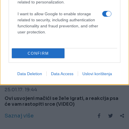
related to personalization.
I want to allow Google to enable storage
related to security, including authentication
functionality and fraud prevention, and other
user protection.
CONFIRM
Data Deletion
Data Access
Uslovi korištenja
FUN VIDEO
25.01.17. 19:44
Ovi usvojeni mačići se žele igrati, a reakcija psa
će vam rastopiti srce (VIDEO)
Saznaj više