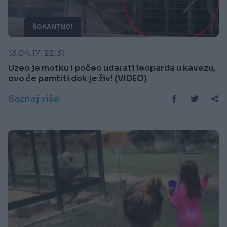
ŠOKANTNO!
13.04.17. 22:31
Uzeo je motku i počeo udarati leoparda u kavezu,
ovo će pamtiti dok je živ! (VIDEO)
Saznaj više