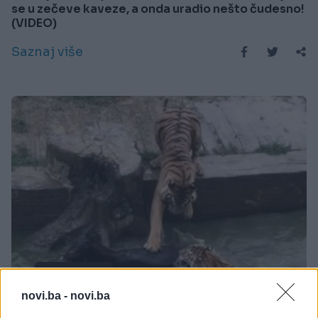
se u zečeve kaveze, a onda uradio nešto čudesno!
(VIDEO)
Saznaj više
ŠOKANTNO!
novi.ba -
novi.ba
09.06.17. 19:08