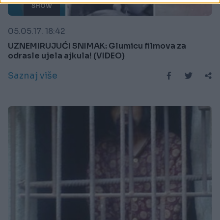
SHOW
05.05.17. 18:42
UZNEMIRUJUĆI SNIMAK: Glumicu filmova za
odrasle ujela ajkula! (VIDEO)
Saznaj više