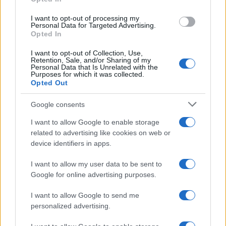
03.06.17. 15:05
Stavio je štene vučjaka u kavez sa odraslim
I want to opt-out of processing my
Personal Data for Targeted Advertising.
vukom, ono što je u nastavku snimio gledat ćete u
Opted In
jednom dahu! (VIDEO)
I want to opt-out of Collection, Use,
Saznaj više
Retention, Sale, and/or Sharing of my
Personal Data that Is Unrelated with the
Purposes for which it was collected.
Opted Out
Google consents
I want to allow Google to enable storage
related to advertising like cookies on web or
device identifiers in apps.
I want to allow my user data to be sent to
Google for online advertising purposes.
I want to allow Google to send me
personalized advertising.
VIDEO