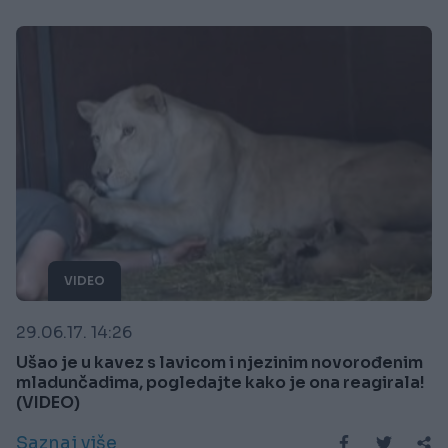
VIDEO
29.06.17. 14:26
Ušao je u kavez s lavicom i njezinim novorođenim
mladunčadima, pogledajte kako je ona reagirala!
(VIDEO)
Saznaj više