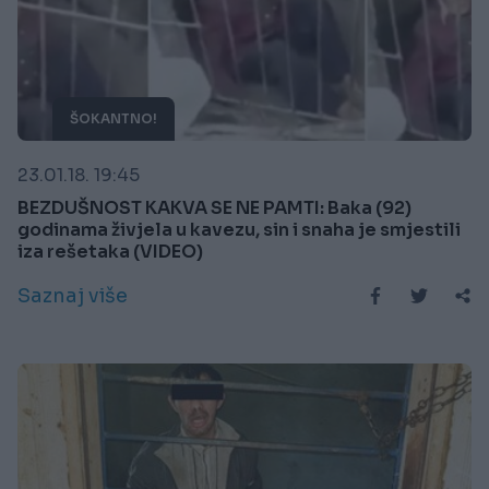
ŠOKANTNO!
23.01.18. 19:45
BEZDUŠNOST KAKVA SE NE PAMTI: Baka (92)
godinama živjela u kavezu, sin i snaha je smjestili
iza rešetaka (VIDEO)
Saznaj više