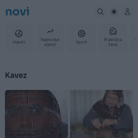
novi
Najnovije
Praktična
P
Vijesti
Sport
vijesti
žena
Kavez