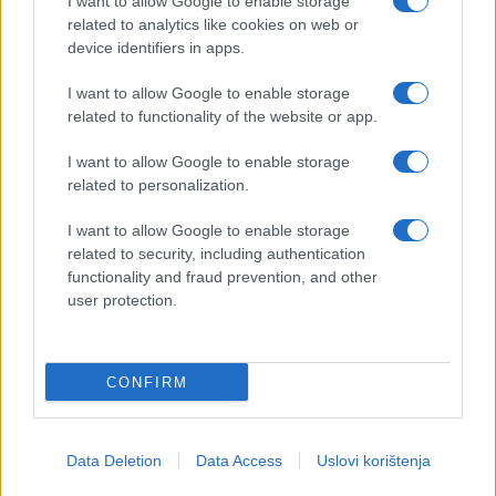
I want to allow Google to enable storage
related to analytics like cookies on web or
27.05.17. 00:32
device identifiers in apps.
5-godišnji dječak upao je u gorilin kavez,
pogledajte refleksnu reakciju alfa mužjaka
I want to allow Google to enable storage
(VIDEO)
related to functionality of the website or app.
Saznaj više
I want to allow Google to enable storage
related to personalization.
I want to allow Google to enable storage
related to security, including authentication
functionality and fraud prevention, and other
user protection.
CONFIRM
Data Deletion
Data Access
Uslovi korištenja