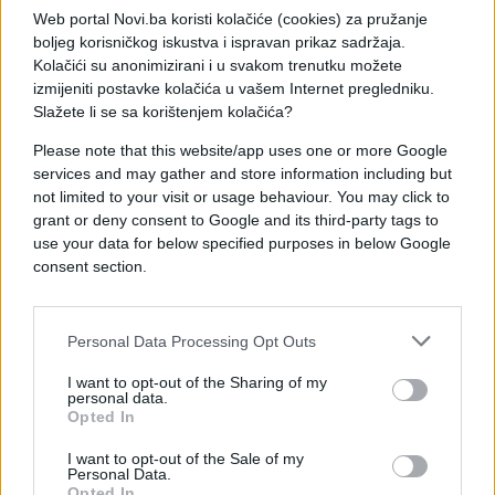
Web portal Novi.ba koristi kolačiće (cookies) za pružanje
Uznemirujući snimak: Bacili živog magarca u kavez
boljeg korisničkog iskustva i ispravan prikaz sadržaja.
sa tigrovima (VIDEO)
Kolačići su anonimizirani i u svakom trenutku možete
izmijeniti postavke kolačića u vašem Internet pregledniku.
Saznaj više
Slažete li se sa korištenjem kolačića?
Please note that this website/app uses one or more Google
services and may gather and store information including but
not limited to your visit or usage behaviour. You may click to
grant or deny consent to Google and its third-party tags to
use your data for below specified purposes in below Google
consent section.
Personal Data Processing Opt Outs
I want to opt-out of the Sharing of my
personal data.
Opted In
VIDEO
I want to opt-out of the Sale of my
Personal Data.
Opted In