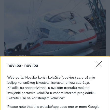
SVIJET
novi.ba -
novi.ba
15.04.18. 22:22
UŽAS Djevojka silovana u vozu punom navijača,
Web portal Novi.ba koristi kolačiće (cookies) za pružanje
policija provjerila 750 putnika - Niko još nije
boljeg korisničkog iskustva i ispravan prikaz sadržaja.
uhapšen
Kolačići su anonimizirani i u svakom trenutku možete
izmijeniti postavke kolačića u vašem Internet pregledniku.
Saznaj više
Slažete li se sa korištenjem kolačića?
Please note that this website/app uses one or more Google