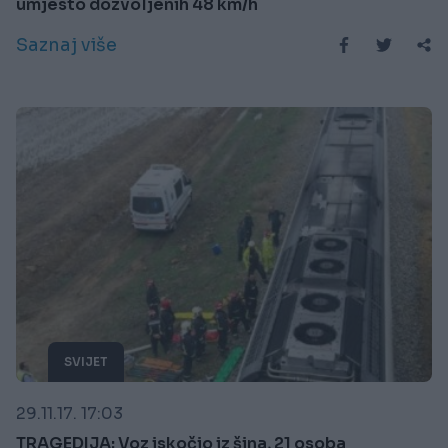
umjesto dozvoljenih 48 km/h
Saznaj više
SVIJET
29.11.17. 17:03
TRAGEDIJA: Voz iskočio iz šina, 21 osoba