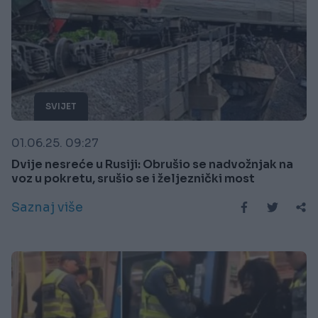
SVIJET
01.06.25. 09:27
Dvije nesreće u Rusiji: Obrušio se nadvožnjak na
voz u pokretu, srušio se i željeznički most
Saznaj više