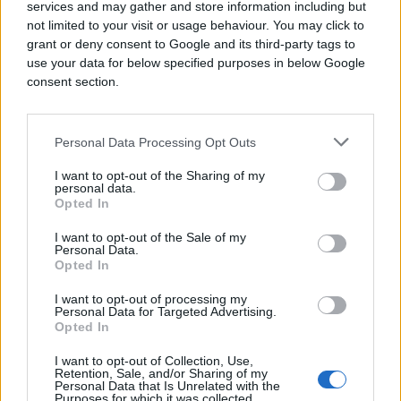
services and may gather and store information including but
not limited to your visit or usage behaviour. You may click to
grant or deny consent to Google and its third-party tags to
use your data for below specified purposes in below Google
consent section.
Personal Data Processing Opt Outs
I want to opt-out of the Sharing of my
personal data.
Opted In
ZANIMLJIVOSTI
I want to opt-out of the Sale of my
Personal Data.
Opted In
12.03.18. 10:33
I want to opt-out of processing my
Kinezi napravili voz koji postiže brzinu od 350
Personal Data for Targeted Advertising.
kilometara na sat
Opted In
Saznaj više
I want to opt-out of Collection, Use,
Retention, Sale, and/or Sharing of my
Personal Data that Is Unrelated with the
Purposes for which it was collected.