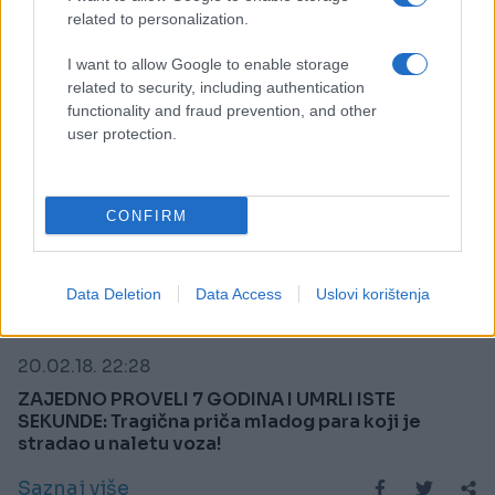
related to personalization.
I want to allow Google to enable storage
related to security, including authentication
functionality and fraud prevention, and other
user protection.
CONFIRM
Data Deletion
Data Access
Uslovi korištenja
REGION
20.02.18. 22:28
ZAJEDNO PROVELI 7 GODINA I UMRLI ISTE
SEKUNDE: Tragična priča mladog para koji je
stradao u naletu voza!
Saznaj više