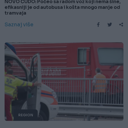
NOVO ČUDO: Počeo sa radom voz koji nema šine,
efikasniji je od autobusa i košta mnogo manje od
tramvaja
Saznaj više
REGION