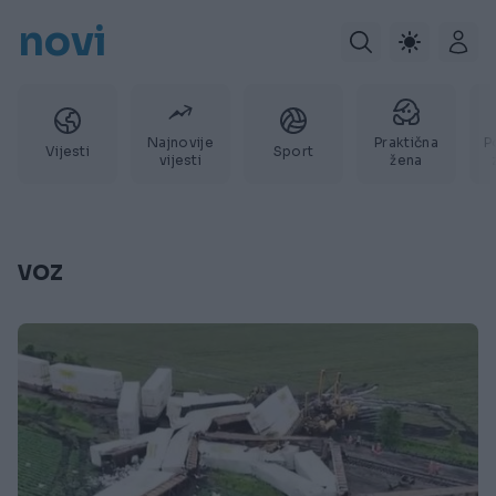
novi
Najnovije
Praktična
P
Vijesti
Sport
vijesti
žena
voz