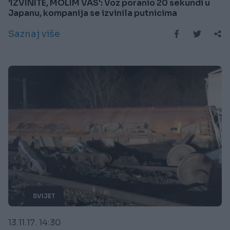
'IZVINITE, MOLIM VAS': Voz poranio 20 sekundi u
Japanu, kompanija se izvinila putnicima
Saznaj više
SVIJET
13.11.17. 14:30