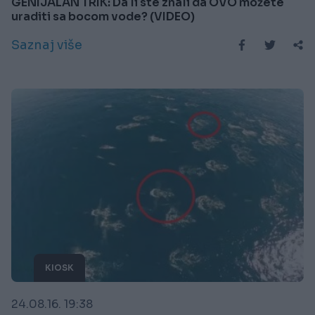
GENIJALAN TRIK: Da li ste znali da OVO možete
uraditi sa bocom vode? (VIDEO)
Saznaj više
KIOSK
24.08.16. 19:38