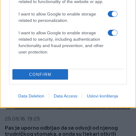
related to functionality of the website or app.
Saznaj više
I want to allow Google to enable storage
related to personalization.
I want to allow Google to enable storage
related to security, including authentication
functionality and fraud prevention, and other
user protection.
CONFIRM
Data Deletion
Data Access
Uslovi korištenja
DOBRE PRIČE
25.08.16. 19:25
Pas je uporno odbijao da se odvoji od njenog
trudničkog stomaka, a onda su ljekari otkrili