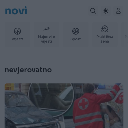
novi
Najnovije
Praktična
P
Vijesti
Sport
vijesti
žena
nevjerovatno