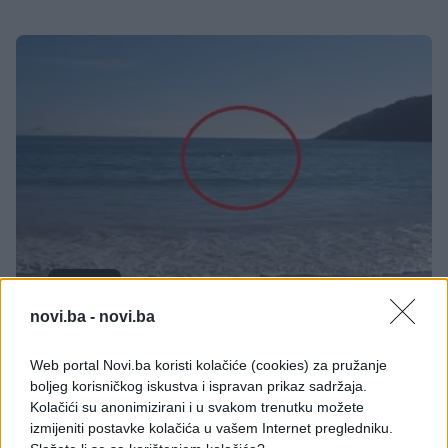
KIOSK
novi.ba -
novi.ba
27.08.16. 12:58
Web portal Novi.ba koristi kolačiće (cookies) za pružanje
Snimao je plažu i more: Nije mogao da vjeruje
boljeg korisničkog iskustva i ispravan prikaz sadržaja.
svojim očima šta se onda desilo (VIDEO)
Kolačići su anonimizirani i u svakom trenutku možete
izmijeniti postavke kolačića u vašem Internet pregledniku.
Saznaj više