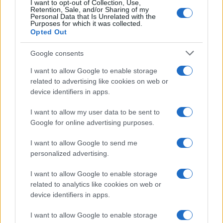
I want to opt-out of Collection, Use,
Retention, Sale, and/or Sharing of my
Personal Data that Is Unrelated with the
Purposes for which it was collected.
Opted Out
Google consents
I want to allow Google to enable storage
related to advertising like cookies on web or
device identifiers in apps.
I want to allow my user data to be sent to
Google for online advertising purposes.
I want to allow Google to send me
personalized advertising.
KIOSK
I want to allow Google to enable storage
26.08.16. 18:32
related to analytics like cookies on web or
Nevjerovatne navike poznatih ličnosti koje će
device identifiers in apps.
vam dokazati koliko su zapravo razmaženi i
bahati!
I want to allow Google to enable storage