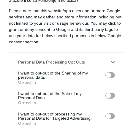
Slažete li se sa korištenjem kolačića?
Please note that this website/app uses one or more Google
services and may gather and store information including but
not limited to your visit or usage behaviour. You may click to
grant or deny consent to Google and its third-party tags to
use your data for below specified purposes in below Google
consent section.
Personal Data Processing Opt Outs
I want to opt-out of the Sharing of my
personal data.
Opted In
KIOSK
I want to opt-out of the Sale of my
Personal Data.
Opted In
26.08.16. 21:46
ČUDNO ALI ISTINITO: Evo šta oblik nosa govori o
I want to opt-out of processing my
Personal Data for Targeted Advertising.
vašoj ličnosti
Opted In
Saznaj više