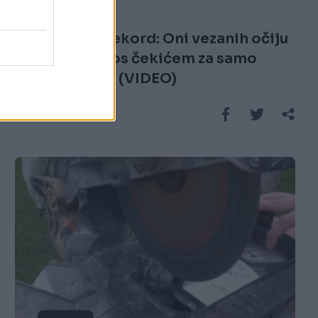
05.10.16. 22:33
Guinnessov rekord: Oni vezanih očiju
razbijaju kokos čekićem za samo
jednu minutu! (VIDEO)
Saznaj više