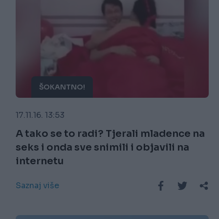
ŠOKANTNO!
17.11.16. 13:53
A tako se to radi? Tjerali mladence na
seks i onda sve snimili i objavili na
internetu
Saznaj više