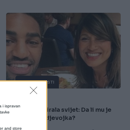
ZANIMLJIVOSTI
21.10.16. 13:56
a i ispravan
Izgledom šokirala svijet: Da li mu je
stavke
ona mama ili djevojka?
er and store