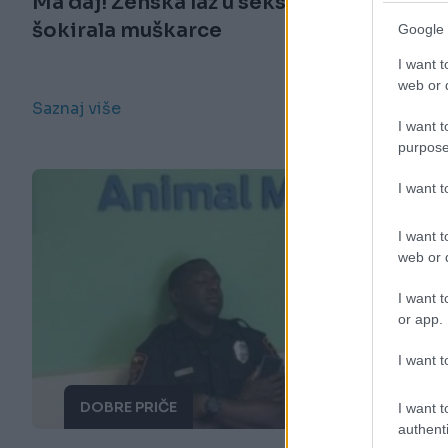
Ma daj! Ženska laž u seksu koja je
šokirala muškarce
Google 
I want t
web or d
Saznaj više
I want t
purpose
I want 
I want t
web or d
I want t
or app.
I want t
DOBRE PRIČE
I want t
authenti