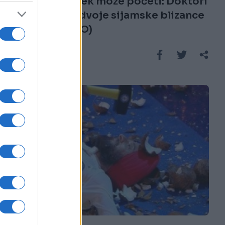
Njihov život tek može početi: Doktori
uspjeli da razdvoje sijamske blizance
(FOTO & VIDEO)
Saznaj više
KIOSK