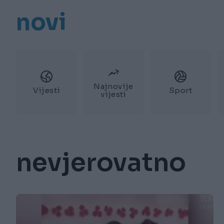
novi
Najnovije
Vijesti
Sport
vijesti
nevjerovatno