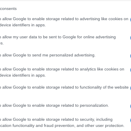
Ključ s Titanika moga bi dostići cijenu
od oko 100 hiljada maraka
consents
o allow Google to enable storage related to advertising like cookies on
evice identifiers in apps.
Saznaj više
o allow my user data to be sent to Google for online advertising
s.
to allow Google to send me personalized advertising.
o allow Google to enable storage related to analytics like cookies on
evice identifiers in apps.
o allow Google to enable storage related to functionality of the website
o allow Google to enable storage related to personalization.
VIDEO
o allow Google to enable storage related to security, including
cation functionality and fraud prevention, and other user protection.