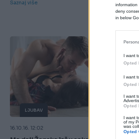
Saznaj više
information 
deny consent
in below Go
Persona
I want t
Opted 
I want t
Opted 
I want 
Advertis
Opted 
LJUBAV
I want t
of my P
was col
16.10.16. 12:02
Opted 