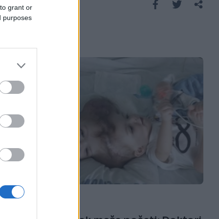
Saznaj više
to grant or
ed purposes
E BURAZ
15.10.16. 12:33