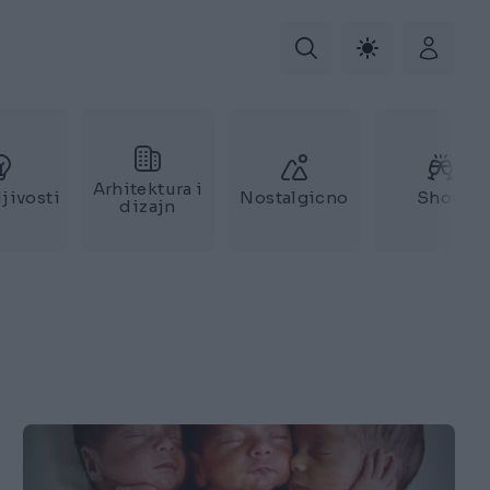
Arhitektura i
jivosti
Nostalgicno
Show
dizajn