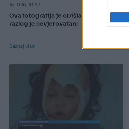
15.10.16. 10:37
Ova fotografija je obišla planetu, a
razlog je nevjerovatan!
Saznaj više