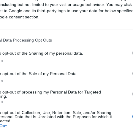
Saznaj više
including but not limited to your visit or usage behaviour. You may click 
 to Google and its third-party tags to use your data for below specifi
ogle consent section.
l Data Processing Opt Outs
o opt-out of the Sharing of my personal data.
In
o opt-out of the Sale of my Personal Data.
In
to opt-out of processing my Personal Data for Targeted
ing.
In
ZANIMLJIVOSTI
o opt-out of Collection, Use, Retention, Sale, and/or Sharing
ersonal Data that Is Unrelated with the Purposes for which it
lected.
15.10.16. 13:12
Out