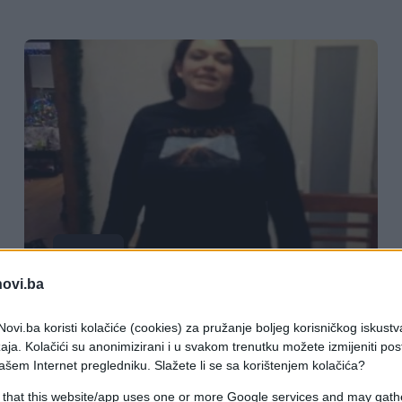
KIOSK
novi.ba
22.10.16. 20:17
ovi.ba koristi kolačiće (cookies) za pružanje boljeg korisničkog iskustv
Sa njom nema zezanja: Ona svojim
aja. Kolačići su anonimizirani i u svakom trenutku možete izmijeniti po
grudima uništava limenke piva!
ašem Internet pregledniku. Slažete li se sa korištenjem kolačića?
 that this website/app uses one or more Google services and may gath