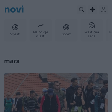
novi
Najnovije
Praktična
P
Vijesti
Sport
vijesti
žena
mars