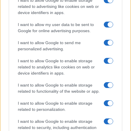
I want to allow Google to enable storage
related to advertising like cookies on web or
device identifiers in apps.
I want to allow my user data to be sent to
Google for online advertising purposes.
SVIJET
I want to allow Google to send me
personalized advertising.
15.08.17. 17:13
I want to allow Google to enable storage
OPERACIJA MARS:Prvi korak ka Crvenoj planeti
related to analytics like cookies on web or
device identifiers in apps.
Saznaj više
I want to allow Google to enable storage
related to functionality of the website or app.
I want to allow Google to enable storage
related to personalization.
I want to allow Google to enable storage
related to security, including authentication