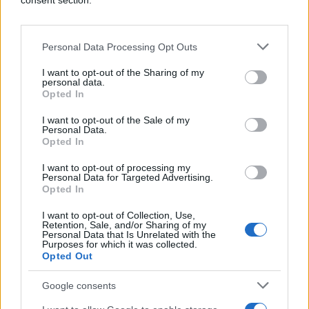
consent section.
Personal Data Processing Opt Outs
I want to opt-out of the Sharing of my
personal data.
Opted In
ZANIMLJIVOSTI
I want to opt-out of the Sale of my
Personal Data.
15.08.17. 20:06
Opted In
KO ĆE BITI PRVI ČOVJEK NA MARSU
I want to opt-out of processing my
Personal Data for Targeted Advertising.
Saznaj više
Opted In
I want to opt-out of Collection, Use,
Retention, Sale, and/or Sharing of my
Personal Data that Is Unrelated with the
Purposes for which it was collected.
Opted Out
Google consents