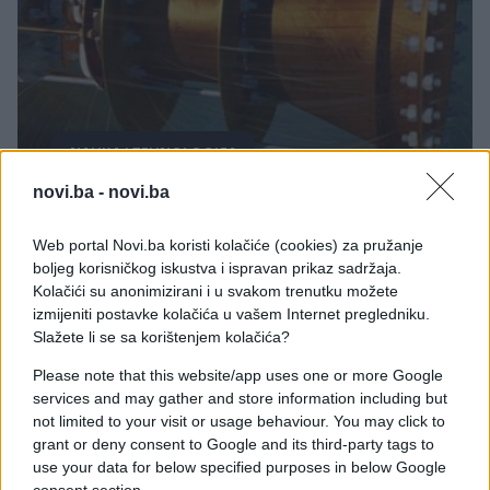
NAUKA I TEHNOLOGIJA
novi.ba -
novi.ba
18.09.17. 20:50
Kinezi napravili pogon bez goriva: Nemoguć
Web portal Novi.ba koristi kolačiće (cookies) za pružanje
motor koji prkosi zaskonima fizike
boljeg korisničkog iskustva i ispravan prikaz sadržaja.
Kolačići su anonimizirani i u svakom trenutku možete
Saznaj više
izmijeniti postavke kolačića u vašem Internet pregledniku.
Slažete li se sa korištenjem kolačića?
Please note that this website/app uses one or more Google
services and may gather and store information including but
not limited to your visit or usage behaviour. You may click to
grant or deny consent to Google and its third-party tags to
use your data for below specified purposes in below Google