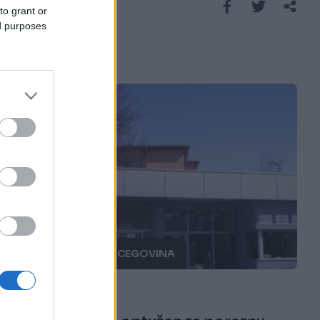
Saznaj više
to grant or
ed purposes
BOSNA I HERCEGOVINA
27.10.16. 11:21