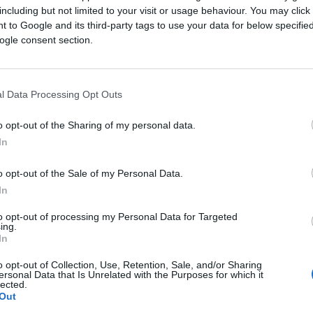
Saznaj više
including but not limited to your visit or usage behaviour. You may click 
 to Google and its third-party tags to use your data for below specifi
ogle consent section.
l Data Processing Opt Outs
o opt-out of the Sharing of my personal data.
In
o opt-out of the Sale of my Personal Data.
In
to opt-out of processing my Personal Data for Targeted
ing.
In
ISPOVIJESTI
o opt-out of Collection, Use, Retention, Sale, and/or Sharing
ersonal Data that Is Unrelated with the Purposes for which it
lected.
27.10.16. 18:01
Out