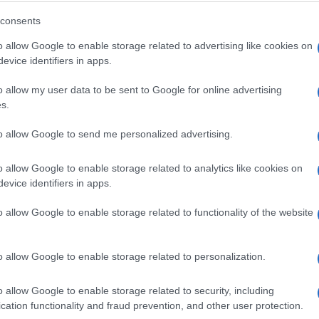
'Još ne mogu da se priberem od toga
šta sam sinoć doživio'
consents
o allow Google to enable storage related to advertising like cookies on
evice identifiers in apps.
Saznaj više
o allow my user data to be sent to Google for online advertising
s.
to allow Google to send me personalized advertising.
o allow Google to enable storage related to analytics like cookies on
evice identifiers in apps.
o allow Google to enable storage related to functionality of the website
o allow Google to enable storage related to personalization.
BIZNIS
o allow Google to enable storage related to security, including
cation functionality and fraud prevention, and other user protection.