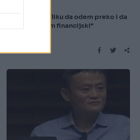
26.10.16. 10:26
"Imao sam priliku da odem preko i da
se obezbjedim financijski"
Saznaj više