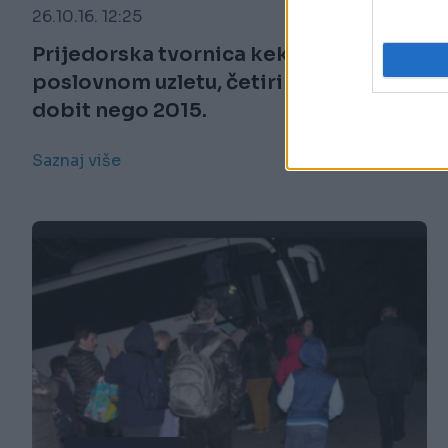
26.10.16. 12:25
Prijedorska tvornica keksa "Mira" u
poslovnom uzletu, četiri puta veća
dobit nego 2015.
Saznaj više