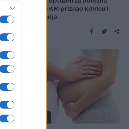
Milenko Nižić optužen za poreznu
utaju 100.000 KM priznao krivicu i
platio dugovanja
Saznaj više
ISPOVIJESTI