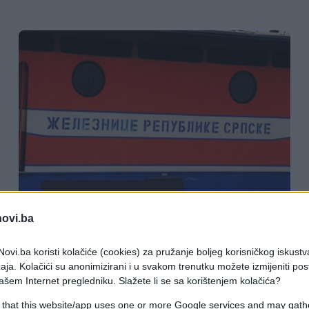
BOSNA I HERCEGOVINA
novi.ba
29.10.16. 09:21
ovi.ba koristi kolačiće (cookies) za pružanje boljeg korisničkog iskustv
Putnički saobraćaj: "Željeznica RS"
aja. Kolačići su anonimizirani i u svakom trenutku možete izmijeniti po
pred gašenjem
ašem Internet pregledniku. Slažete li se sa korištenjem kolačića?
 that this website/app uses one or more Google services and may gath