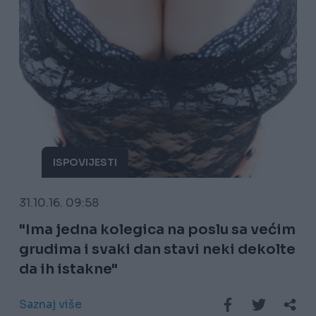
ISPOVIJESTI
31.10.16. 09:58
"Ima jedna kolegica na poslu sa većim
grudima i svaki dan stavi neki dekolte
da ih istakne"
Saznaj više