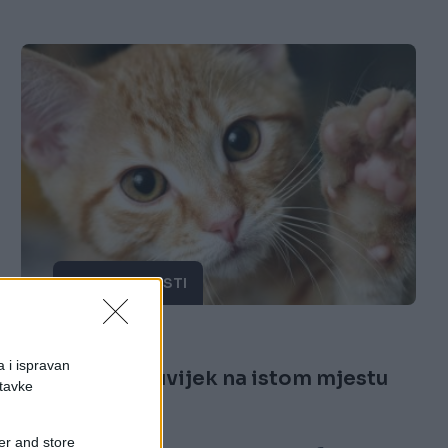
ZANIMLJIVOSTI
27.10.16. 18:32
a i ispravan
Vjerna maca uvijek na istom mjestu
stavke
čeka vlasnicu
er and store