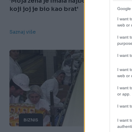
'Moja žena je imala najboljeg druga
koji joj je bio kao brat'
Google 
I want t
web or d
Saznaj više
I want t
purpose
I want 
I want t
web or d
I want t
or app.
I want t
BIZNIS
I want t
authenti