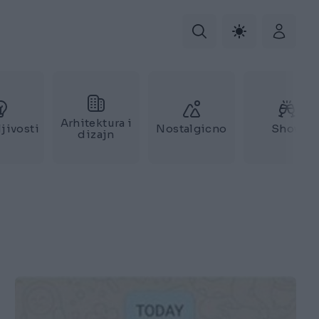
Arhitektura i
jivosti
Nostalgicno
Show
dizajn