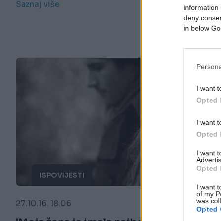
Saznaj više
information 
deny consent
in below Go
Persona
I want t
Opted 
I want t
Opted 
I want 
Advertis
Opted 
ISPOVIJESTI
I want t
of my P
was col
27.10.16. 18:06
Opted 