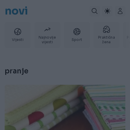
novi
Najnovije
Praktična
P
Vijesti
Sport
vijesti
žena
pranje