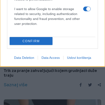
I want to allow Google to enable storage
related to security, including authentication
functionality and fraud prevention, and other
user protection.
CONFIRM
ZANIMLJIVOSTI
Data Deletion
Data Access
Uslovi korištenja
10.08.17. 20:23
Trik za pranje zahvaljujući kojem grudnjaci duže
traju
Saznaj više