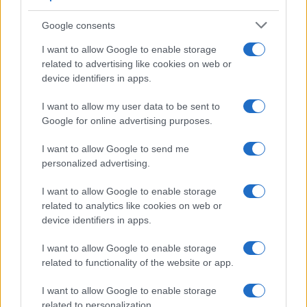
Google consents
I want to allow Google to enable storage
related to advertising like cookies on web or
device identifiers in apps.
I want to allow my user data to be sent to
Google for online advertising purposes.
ZANIMLJIVOSTI
I want to allow Google to send me
personalized advertising.
17.08.17. 18:05
I want to allow Google to enable storage
ŠTETNO ILI KORISNO: Treba li piletinu prije
related to analytics like cookies on web or
pripremanja prati ili ne?
device identifiers in apps.
Saznaj više
I want to allow Google to enable storage
related to functionality of the website or app.
I want to allow Google to enable storage
related to personalization.