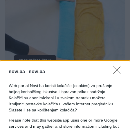
PRAKTIČNA ŽENA
novi.ba -
novi.ba
02.09.17. 09:44
Uz pomoć ove metode možete proširiti odjeću
Web portal Novi.ba koristi kolačiće (cookies) za pružanje
koja se skupila tokom pranja! (VIDEO)
boljeg korisničkog iskustva i ispravan prikaz sadržaja.
Kolačići su anonimizirani i u svakom trenutku možete
Saznaj više
izmijeniti postavke kolačića u vašem Internet pregledniku.
Slažete li se sa korištenjem kolačića?
Please note that this website/app uses one or more Google
services and may gather and store information including but