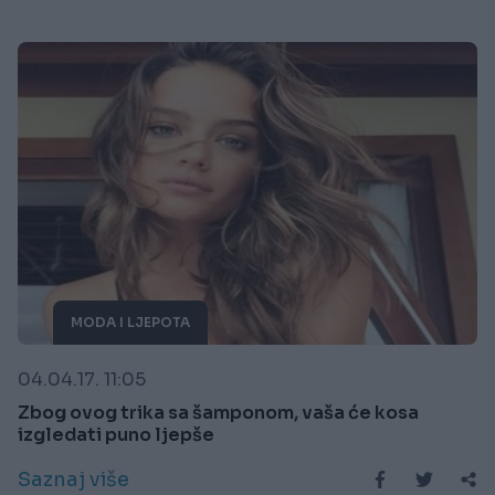
MODA I LJEPOTA
04.04.17. 11:05
Zbog ovog trika sa šamponom, vaša će kosa
izgledati puno ljepše
Saznaj više