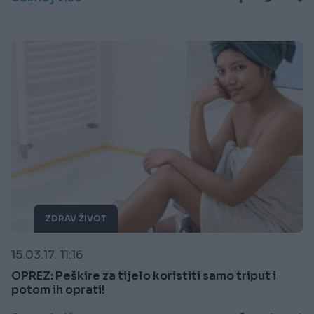
ZDRAV ŽIVOT
15.03.17. 11:16
OPREZ: Peškire za tijelo koristiti samo triput i
potom ih oprati!